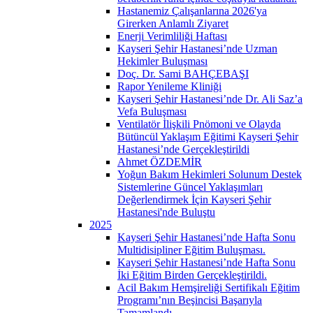
Hastanemiz Çalışanlarına 2026'ya
Girerken Anlamlı Ziyaret
Enerji Verimliliği Haftası
Kayseri Şehir Hastanesi’nde Uzman
Hekimler Buluşması
Doç. Dr. Sami BAHÇEBAŞI
Rapor Yenileme Kliniği
Kayseri Şehir Hastanesi’nde Dr. Ali Saz’a
Vefa Buluşması
Ventilatör İlişkili Pnömoni ve Olayda
Bütüncül Yaklaşım Eğitimi Kayseri Şehir
Hastanesi’nde Gerçekleştirildi
Ahmet ÖZDEMİR
Yoğun Bakım Hekimleri Solunum Destek
Sistemlerine Güncel Yaklaşımları
Değerlendirmek İçin Kayseri Şehir
Hastanesi'nde Buluştu
2025
Kayseri Şehir Hastanesi’nde Hafta Sonu
Multidisipliner Eğitim Buluşması.
Kayseri Şehir Hastanesi’nde Hafta Sonu
İki Eğitim Birden Gerçekleştirildi.
Acil Bakım Hemşireliği Sertifikalı Eğitim
Programı’nın Beşincisi Başarıyla
Tamamlandı.