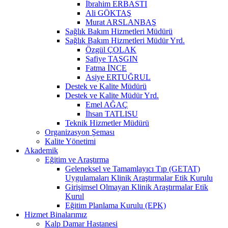
İbrahim ERBASTI
Ali GÖKTAŞ
Murat ARSLANBAŞ
Sağlık Bakım Hizmetleri Müdürü
Sağlık Bakım Hizmetleri Müdür Yrd.
Özgül ÇOLAK
Safiye TAŞGIN
Fatma İNCE
Asiye ERTUĞRUL
Destek ve Kalite Müdürü
Destek ve Kalite Müdür Yrd.
Emel AĞAÇ
İhsan TATLISU
Teknik Hizmetler Müdürü
Organizasyon Şeması
Kalite Yönetimi
Akademik
Eğitim ve Araştırma
Geleneksel ve Tamamlayıcı Tıp (GETAT)
Uygulamaları Klinik Araştırmalar Etik Kurulu
Girişimsel Olmayan Klinik Araştırmalar Etik
Kurul
Eğitim Planlama Kurulu (EPK)
Hizmet Binalarımız
Kalp Damar Hastanesi