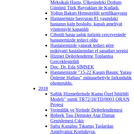
Meksikalı Hasta, Ülkesindeki Doğum
Gününü Türk Bayrakları ile Kutladı.
Yoğun Bakım Hemşireliği sertifikasyonu
Hastanemize başvuran 81 yaşındaki
hastanın kalp boşluğu, kapalı ameliyat
yöntemiyle kapatıldı
Cibutili hasta sağık turizmi çerçevesinde
hastanemizde tedavi oldu
Hastanemizde yatarak tedavi göre
psikiyatri hastalarından el sanatları sergisi
Hizmet Değerlendirme Toplantısı
Gerçekleştirildi
Doç. Dr. Eda ŞİMŞEK
Hastanemizde "15-22 Kasım Basınç Yarası
Önleme Haftası" münasebetiyle farkındalık
oluşturuldu.
2018
Sağlık Hizmetlerinde Kamu Özel İşbirliği
Modeli’’ isimli TR72/18/TD/0003 ORAN
Projesi
Verimlilik ve Yerinde Değerlendirmesi
Böbrek Taşı Demişler Atar Damar
Genişlemesi Çıktı
Safra Kanalını Tıkamış Taşlardan
Ameliyatsız Kurtuluyor.