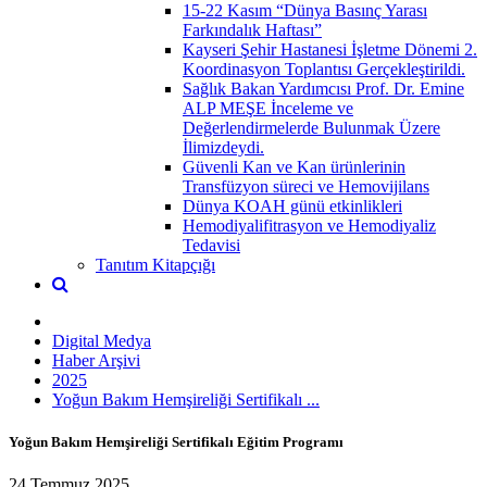
15-22 Kasım “Dünya Basınç Yarası
Farkındalık Haftası”
Kayseri Şehir Hastanesi İşletme Dönemi 2.
Koordinasyon Toplantısı Gerçekleştirildi.
Sağlık Bakan Yardımcısı Prof. Dr. Emine
ALP MEŞE İnceleme ve
Değerlendirmelerde Bulunmak Üzere
İlimizdeydi.
Güvenli Kan ve Kan ürünlerinin
Transfüzyon süreci ve Hemovijilans
Dünya KOAH günü etkinlikleri
Hemodiyalifitrasyon ve Hemodiyaliz
Tedavisi
Tanıtım Kitapçığı
Digital Medya
Haber Arşivi
2025
Yoğun Bakım Hemşireliği Sertifikalı ...
Yoğun Bakım Hemşireliği Sertifikalı Eğitim Programı
24 Temmuz 2025