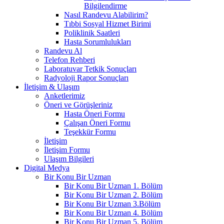
Bilgilendirme
Nasıl Randevu Alabilirim?
Tıbbi Sosyal Hizmet Birimi
Poliklinik Saatleri
Hasta Sorumlulukları
Randevu Al
Telefon Rehberi
Laboratuvar Tetkik Sonuçları
Radyoloji Rapor Sonuçları
İletişim & Ulaşım
Anketlerimiz
Öneri ve Görüşleriniz
Hasta Öneri Formu
Çalışan Öneri Formu
Teşekkür Formu
İletişim
İletişim Formu
Ulaşım Bilgileri
Digital Medya
Bir Konu Bir Uzman
Bir Konu Bir Uzman 1. Bölüm
Bir Konu Bir Uzman 2. Bölüm
Bir Konu Bir Uzman 3.Bölüm
Bir Konu Bir Uzman 4. Bölüm
Bir Konu Bir Uzman 5. Bölüm