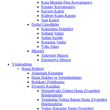
Kara Mustafa Paşa Kervansarayı
Karatay Kervansarayı
Kayseri Kalesi
Kültepe Kaniş-Karum
Saat Kulesi
Doğal Güzellikler
Kapuzbaşı Şelaleleri
Soğanlı Vadisi
Sultan Sazlığı
Koramaz Vadisi
Yılkı Atları
Müzeler
Arkeoloji Müzesi
Etnografya Müzesi
Yönlendirme
Hasta Rehberi
Anlaşmalı Kurumlar
Hasta Hakları ve Sorumlulukları
Refakatçi Politikamız
Ziyaretçi Kuralları
Hemodiyaliz Ünitesi Hasta Ziyaretleri
Bilgilendirme
Yenidoğan Yoğun Bakım Hasta Ziyaretleri
Bilgilendirme
Yoğun Bakımlar Hasta Ziyaretleri