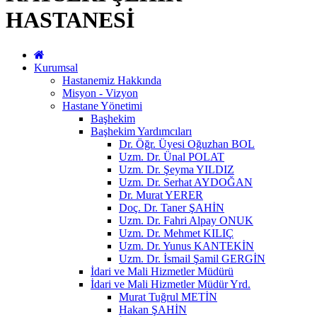
HASTANESİ
Kurumsal
Hastanemiz Hakkında
Misyon - Vizyon
Hastane Yönetimi
Başhekim
Başhekim Yardımcıları
Dr. Öğr. Üyesi Oğuzhan BOL
Uzm. Dr. Ünal POLAT
Uzm. Dr. Şeyma YILDIZ
Uzm. Dr. Serhat AYDOĞAN
Dr. Murat YERER
Doç. Dr. Taner ŞAHİN
Uzm. Dr. Fahri Alpay ONUK
Uzm. Dr. Mehmet KILIÇ
Uzm. Dr. Yunus KANTEKİN
Uzm. Dr. İsmail Şamil GERGİN
İdari ve Mali Hizmetler Müdürü
İdari ve Mali Hizmetler Müdür Yrd.
Murat Tuğrul METİN
Hakan ŞAHİN