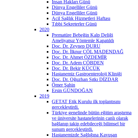
İnsan Hakları Günü
Dünya Engelliler Günü
Dünya Engelliler Günü
Acil Sağlık Hizmetleri Haftası
Tıbbi Sekreterler Günü
2020
Prematüre Bebeğin Kalp Deliği
Ameliyatsız Yöntemle Kapatıldı
Doç. Dr. Zeynep DURU
Doç. Dr. İlknur ÇÖL MADENDAĞ
Doç. Dr. Ahmet ÖZDEMİR
Doç. Dr. Adem ÇÖBDEN
Doç. Dr. Bekir KÜÇÜK
Hastanemiz Gastroenteroloji Kliniği
Doç. Dr. Oğuzhan Sıtkı DİZDAR
Ömer Şahin
Ersin GÜNDOĞAN
2019
GETAT Etik Kurulu ilk toplantısını
gerçekleştirdi.
Türkiye genelinde bütün eğitim araştırma
ve üniversite hastanelerinin canlı olarak
bağlanıp takip edebileceği bilimsel bir
sunum gerçekleştirdi.
Hastanemizde Sağlığına Kavuşan