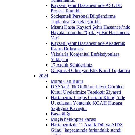
Kayseri Şehir Hastanesi’nde ASUDE
Projesi Tanıtıldı.
Sözleşmeli Personel Bilgilendirme
Toplantısı Gerçekleştirildi.
Mısırlı Hasta Kayseri Şehir Hastanesi’nde
Hayata Tutundu: “Çok İyi Bir Hastaneniz
Var”
Kayseri Şehir Hastanesi’nde Akademik
Kadro Buluşması
Vakalarla Konjenital Enfeksiyonlara
Yaklaşım
17 Aralık Şehitlerimiz
Girişimsel Olmayan Etik Kurul Toplantısı
2024
Murat Can Bulur
DAS’ta 2.’lik Ödülüne Layık Görülen
Kurul Üyelerimize Teşekkür Ziyareti
Hastanemiz Göğüs Cerrahi Kliniği’nde
Uygulanan Yöntemle KOAH Hastası
Sağlığına Kavuştu.
Başsağlığı
Muğla helikopter kazası
Hastanemizde "1 Aralık Dünya AIDS
Günü" kapsamında farkındalık standı