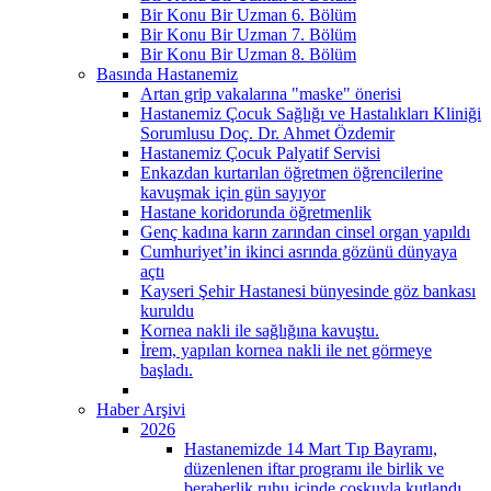
Bir Konu Bir Uzman 6. Bölüm
Bir Konu Bir Uzman 7. Bölüm
Bir Konu Bir Uzman 8. Bölüm
Basında Hastanemiz
Artan grip vakalarına "maske" önerisi
Hastanemiz Çocuk Sağlığı ve Hastalıkları Kliniği
Sorumlusu Doç. Dr. Ahmet Özdemir
Hastanemiz Çocuk Palyatif Servisi
Enkazdan kurtarılan öğretmen öğrencilerine
kavuşmak için gün sayıyor
Hastane koridorunda öğretmenlik
Genç kadına karın zarından cinsel organ yapıldı
Cumhuriyet’in ikinci asrında gözünü dünyaya
açtı
Kayseri Şehir Hastanesi bünyesinde göz bankası
kuruldu
Kornea nakli ile sağlığına kavuştu.
İrem, yapılan kornea nakli ile net görmeye
başladı.
Haber Arşivi
2026
Hastanemizde 14 Mart Tıp Bayramı,
düzenlenen iftar programı ile birlik ve
beraberlik ruhu içinde coşkuyla kutlandı.