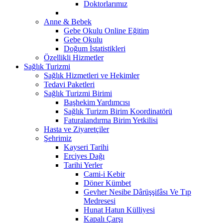
Doktorlarımız
Anne & Bebek
Gebe Okulu Online Eğitim
Gebe Okulu
Doğum İstatistikleri
Özellikli Hizmetler
Sağlık Turizmi
Sağlık Hizmetleri ve Hekimler
Tedavi Paketleri
Sağlık Turizmi Birimi
Başhekim Yardımcısı
Sağlık Turizm Birim Koordinatörü
Faturalandırma Birim Yetkilisi
Hasta ve Ziyaretçiler
Şehrimiz
Kayseri Tarihi
Erciyes Dağı
Tarihi Yerler
Cami-i Kebir
Döner Kümbet
Gevher Nesibe Dârüşşifâsı Ve Tıp
Medresesi
Hunat Hatun Külliyesi
Kapalı Çarşı