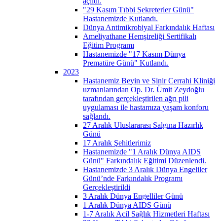
açıldı.
"29 Kasım Tıbbi Sekreterler Günü"
Hastanemizde Kutlandı.
Dünya Antimikrobiyal Farkındalık Haftası
Ameliyathane Hemşireliği Sertifikalı
Eğitim Programı
Hastanemizde "17 Kasım Dünya
Prematüre Günü" Kutlandı.
2023
Hastanemiz Beyin ve Sinir Cerrahi Kliniği
uzmanlarından Op. Dr. Ümit Zeydoğlu
tarafından gerçekleştirilen ağrı pili
uygulaması ile hastamıza yaşam konforu
sağlandı.
27 Aralık Uluslararası Salgına Hazırlık
Günü
17 Aralık Şehitlerimiz
Hastanemizde "1 Aralık Dünya AIDS
Günü" Farkındalık Eğitimi Düzenlendi.
Hastanemizde 3 Aralık Dünya Engeliler
Günü’nde Farkındalık Programı
Gerçekleştirildi
3 Aralık Dünya Engelliler Günü
1 Aralık Dünya AIDS Günü
1-7 Aralık Acil Sağlık Hizmetleri Haftası