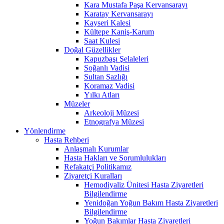
Kara Mustafa Paşa Kervansarayı
Karatay Kervansarayı
Kayseri Kalesi
Kültepe Kaniş-Karum
Saat Kulesi
Doğal Güzellikler
Kapuzbaşı Şelaleleri
Soğanlı Vadisi
Sultan Sazlığı
Koramaz Vadisi
Yılkı Atları
Müzeler
Arkeoloji Müzesi
Etnografya Müzesi
Yönlendirme
Hasta Rehberi
Anlaşmalı Kurumlar
Hasta Hakları ve Sorumlulukları
Refakatçi Politikamız
Ziyaretçi Kuralları
Hemodiyaliz Ünitesi Hasta Ziyaretleri
Bilgilendirme
Yenidoğan Yoğun Bakım Hasta Ziyaretleri
Bilgilendirme
Yoğun Bakımlar Hasta Ziyaretleri