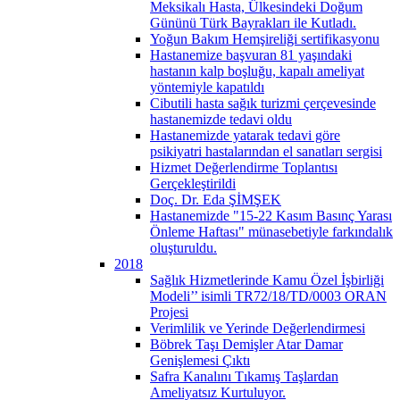
Meksikalı Hasta, Ülkesindeki Doğum
Gününü Türk Bayrakları ile Kutladı.
Yoğun Bakım Hemşireliği sertifikasyonu
Hastanemize başvuran 81 yaşındaki
hastanın kalp boşluğu, kapalı ameliyat
yöntemiyle kapatıldı
Cibutili hasta sağık turizmi çerçevesinde
hastanemizde tedavi oldu
Hastanemizde yatarak tedavi göre
psikiyatri hastalarından el sanatları sergisi
Hizmet Değerlendirme Toplantısı
Gerçekleştirildi
Doç. Dr. Eda ŞİMŞEK
Hastanemizde "15-22 Kasım Basınç Yarası
Önleme Haftası" münasebetiyle farkındalık
oluşturuldu.
2018
Sağlık Hizmetlerinde Kamu Özel İşbirliği
Modeli’’ isimli TR72/18/TD/0003 ORAN
Projesi
Verimlilik ve Yerinde Değerlendirmesi
Böbrek Taşı Demişler Atar Damar
Genişlemesi Çıktı
Safra Kanalını Tıkamış Taşlardan
Ameliyatsız Kurtuluyor.