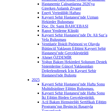
Hastanemiz Çalışanlarına 2026'ya
Girerken Anlamlı Ziyaret
Enerji Verimliliği Haftası
Kayseri Şehir Hastanesi’nde Uzman
Hekimler Buluşması
Doç. Dr. Sami BAHÇEBAŞI
Rapor Yenileme Kliniği
Kayseri Şehir Hastanesi’nde Dr. Ali Saz’a
Vefa Buluşması
Ventilatör İlişkili Pnömoni ve Olayda
Bütüncül Yaklaşım Eğitimi Kayseri Şehir
Hastanesi’nde Gerçekleştirildi
Ahmet ÖZDEMİR
Yoğun Bakım Hekimleri Solunum Destek
Sistemlerine Güncel Yaklaşımları
Değerlendirmek İçin Kayseri Şehir
Hastanesi'nde Buluştu
2025
Kayseri Şehir Hastanesi’nde Hafta Sonu
Multidisipliner Eğitim Buluşması.
Kayseri Şehir Hastanesi’nde Hafta Sonu
İki Eğitim Birden Gerçekleştirildi.
Acil Bakım Hemşireliği Sertifikalı Eğitim
Programı’nın Beşincisi Başarıyla
Tamamlandı.