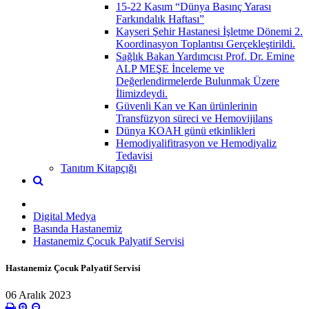
15-22 Kasım “Dünya Basınç Yarası
Farkındalık Haftası”
Kayseri Şehir Hastanesi İşletme Dönemi 2.
Koordinasyon Toplantısı Gerçekleştirildi.
Sağlık Bakan Yardımcısı Prof. Dr. Emine
ALP MEŞE İnceleme ve
Değerlendirmelerde Bulunmak Üzere
İlimizdeydi.
Güvenli Kan ve Kan ürünlerinin
Transfüzyon süreci ve Hemovijilans
Dünya KOAH günü etkinlikleri
Hemodiyalifitrasyon ve Hemodiyaliz
Tedavisi
Tanıtım Kitapçığı
Digital Medya
Basında Hastanemiz
Hastanemiz Çocuk Palyatif Servisi
Hastanemiz Çocuk Palyatif Servisi
06 Aralık 2023