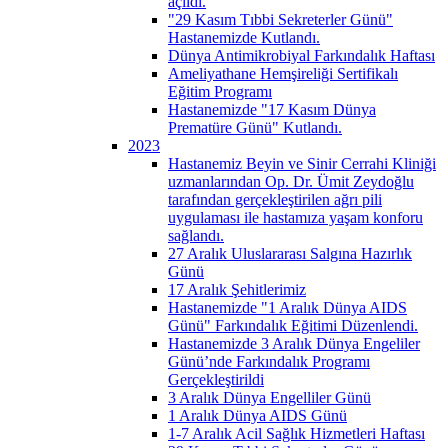
açıldı.
"29 Kasım Tıbbi Sekreterler Günü"
Hastanemizde Kutlandı.
Dünya Antimikrobiyal Farkındalık Haftası
Ameliyathane Hemşireliği Sertifikalı
Eğitim Programı
Hastanemizde "17 Kasım Dünya
Prematüre Günü" Kutlandı.
2023
Hastanemiz Beyin ve Sinir Cerrahi Kliniği
uzmanlarından Op. Dr. Ümit Zeydoğlu
tarafından gerçekleştirilen ağrı pili
uygulaması ile hastamıza yaşam konforu
sağlandı.
27 Aralık Uluslararası Salgına Hazırlık
Günü
17 Aralık Şehitlerimiz
Hastanemizde "1 Aralık Dünya AIDS
Günü" Farkındalık Eğitimi Düzenlendi.
Hastanemizde 3 Aralık Dünya Engeliler
Günü’nde Farkındalık Programı
Gerçekleştirildi
3 Aralık Dünya Engelliler Günü
1 Aralık Dünya AIDS Günü
1-7 Aralık Acil Sağlık Hizmetleri Haftası