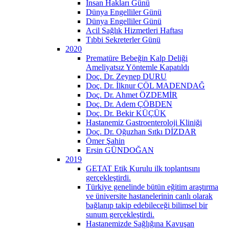
İnsan Hakları Günü
Dünya Engelliler Günü
Dünya Engelliler Günü
Acil Sağlık Hizmetleri Haftası
Tıbbi Sekreterler Günü
2020
Prematüre Bebeğin Kalp Deliği
Ameliyatsız Yöntemle Kapatıldı
Doç. Dr. Zeynep DURU
Doç. Dr. İlknur ÇÖL MADENDAĞ
Doç. Dr. Ahmet ÖZDEMİR
Doç. Dr. Adem ÇÖBDEN
Doç. Dr. Bekir KÜÇÜK
Hastanemiz Gastroenteroloji Kliniği
Doç. Dr. Oğuzhan Sıtkı DİZDAR
Ömer Şahin
Ersin GÜNDOĞAN
2019
GETAT Etik Kurulu ilk toplantısını
gerçekleştirdi.
Türkiye genelinde bütün eğitim araştırma
ve üniversite hastanelerinin canlı olarak
bağlanıp takip edebileceği bilimsel bir
sunum gerçekleştirdi.
Hastanemizde Sağlığına Kavuşan