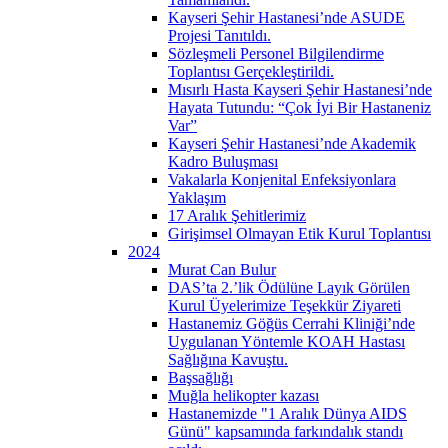
Kayseri Şehir Hastanesi’nde ASUDE
Projesi Tanıtıldı.
Sözleşmeli Personel Bilgilendirme
Toplantısı Gerçekleştirildi.
Mısırlı Hasta Kayseri Şehir Hastanesi’nde
Hayata Tutundu: “Çok İyi Bir Hastaneniz
Var”
Kayseri Şehir Hastanesi’nde Akademik
Kadro Buluşması
Vakalarla Konjenital Enfeksiyonlara
Yaklaşım
17 Aralık Şehitlerimiz
Girişimsel Olmayan Etik Kurul Toplantısı
2024
Murat Can Bulur
DAS’ta 2.’lik Ödülüne Layık Görülen
Kurul Üyelerimize Teşekkür Ziyareti
Hastanemiz Göğüs Cerrahi Kliniği’nde
Uygulanan Yöntemle KOAH Hastası
Sağlığına Kavuştu.
Başsağlığı
Muğla helikopter kazası
Hastanemizde "1 Aralık Dünya AIDS
Günü" kapsamında farkındalık standı