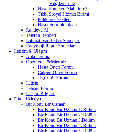
Bilgilendirme
Nasıl Randevu Alabilirim?
Tıbbi Sosyal Hizmet Birimi
Poliklinik Saatleri
Hasta Sorumlulukları
Randevu Al
Telefon Rehberi
Laboratuvar Tetkik Sonuçları
Radyoloji Rapor Sonuçları
İletişim & Ulaşım
Anketlerimiz
Öneri ve Görüşleriniz
Hasta Öneri Formu
Çalışan Öneri Formu
Teşekkür Formu
İletişim
İletişim Formu
Ulaşım Bilgileri
Digital Medya
Bir Konu Bir Uzman
Bir Konu Bir Uzman 1. Bölüm
Bir Konu Bir Uzman 2. Bölüm
Bir Konu Bir Uzman 3.Bölüm
Bir Konu Bir Uzman 4. Bölüm
Bir Konu Bir Uzman 5. Bölüm