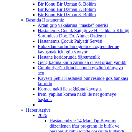
Bir Konu Bir Uzman 6. Bölüm
Bir Konu Bir Uzman 7. Bölüm
Bir Konu Bir Uzman 8. Bölüm
Basında Hastanemiz
Artan grip vakalarına "maske" önerisi
Hastanemiz Çocuk Sağlığı ve Hastalıkları Kliniği
Sorumlusu Doç. Dr. Ahmet Özdemir
Hastanemiz Çocuk Palyatif Servisi
Enkazdan kurtarılan öğretmen öğrencilerine
kavuşmak için gün sayıyor
Hastane koridorunda öğretmenlik
Genç kadına karın zarından cinsel organ yapıldı
Cumhuriyet’in ikinci asrında gözünü dünyaya
açtı
Kayseri Şehir Hastanesi bünyesinde göz bankası
kuruldu
Kornea nakli ile sağlığına kavuştu.
İrem, yapılan kornea nakli ile net görmeye
başladı.
Haber Arşivi
2026
Hastanemizde 14 Mart Tıp Bayramı,
düzenlenen iftar programı ile birlik ve
beraberlik ruhu içinde coşkuyla kutlandı.