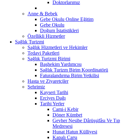
Doktorlarımız
Anne & Bebek
Gebe Okulu Online Eğitim
Gebe Okulu
Doğum İstatistikleri
Özellikli Hizmetler
Sağlık Turizmi
Sağlık Hizmetleri ve Hekimler
Tedavi Paketleri
Sağlık Turizmi Birimi
Başhekim Yardımcısı
Sağlık Turizm Birim Koordinatörü
Faturalandırma Birim Yetkilisi
Hasta ve Ziyaretçiler
Şehrimiz
Kayseri Tarihi
Erciyes Dağı
Tarihi Yerler
Cami-i Kebir
Döner Kümbet
Gevher Nesibe Dârüşşifâsı Ve Tıp
Medresesi
Hunat Hatun Külliyesi
Kapalı Çarşı