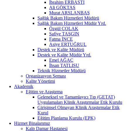
İbrahim ERBASTI
Ali GÖKTAŞ
Murat ARSLANBAŞ
Sağlık Bakım Hizmetleri Müdürü
Sağlık Bakım Hizmetleri Müdür Yrd.
Özgül ÇOLAK
Safiye TAŞGIN
Fatma İNCE
Asiye ERTUĞRUL
Destek ve Kalite Müdürü
Destek ve Kalite Müdür Yrd.
Emel AĞAÇ
İhsan TATLISU
Teknik Hizmetler Müdürü
Organizasyon Şeması
Kalite Yönetimi
Akademik
Eğitim ve Araştırma
Geleneksel ve Tamamlayıcı Tıp (GETAT)
Uygulamaları Klinik Araştırmalar Etik Kurulu
Girişimsel Olmayan Klinik Araştırmalar Etik
Kurul
Eğitim Planlama Kurulu (EPK)
Hizmet Binalarımız
Kalp Damar Hastanesi