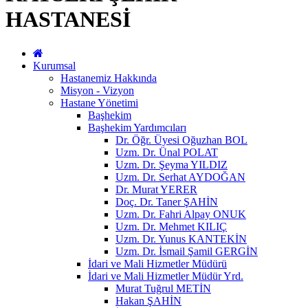
HASTANESİ
Kurumsal
Hastanemiz Hakkında
Misyon - Vizyon
Hastane Yönetimi
Başhekim
Başhekim Yardımcıları
Dr. Öğr. Üyesi Oğuzhan BOL
Uzm. Dr. Ünal POLAT
Uzm. Dr. Şeyma YILDIZ
Uzm. Dr. Serhat AYDOĞAN
Dr. Murat YERER
Doç. Dr. Taner ŞAHİN
Uzm. Dr. Fahri Alpay ONUK
Uzm. Dr. Mehmet KILIÇ
Uzm. Dr. Yunus KANTEKİN
Uzm. Dr. İsmail Şamil GERGİN
İdari ve Mali Hizmetler Müdürü
İdari ve Mali Hizmetler Müdür Yrd.
Murat Tuğrul METİN
Hakan ŞAHİN