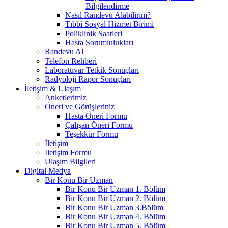
Bilgilendirme
Nasıl Randevu Alabilirim?
Tıbbi Sosyal Hizmet Birimi
Poliklinik Saatleri
Hasta Sorumlulukları
Randevu Al
Telefon Rehberi
Laboratuvar Tetkik Sonuçları
Radyoloji Rapor Sonuçları
İletişim & Ulaşım
Anketlerimiz
Öneri ve Görüşleriniz
Hasta Öneri Formu
Çalışan Öneri Formu
Teşekkür Formu
İletişim
İletişim Formu
Ulaşım Bilgileri
Digital Medya
Bir Konu Bir Uzman
Bir Konu Bir Uzman 1. Bölüm
Bir Konu Bir Uzman 2. Bölüm
Bir Konu Bir Uzman 3.Bölüm
Bir Konu Bir Uzman 4. Bölüm
Bir Konu Bir Uzman 5. Bölüm