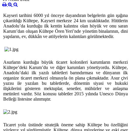
Kayseri tarihini 6000 yıl önceye dayandıran belgelerin gün ışığına
çıkarıldığı Kültepe, Kayseri merkeze 24 km uzaklıktadır. Hititlerin
Anadolu’da kurduğu ilk kentin kalıntısı olan höyük ve onu saran
Karum’dan oluşan Kültepe Ören Yeri’nde yönetim binalarının, dini
yapıların, ev, dükkân ve atölyelerin kalıntıları görülmektedir.
Asurların kurduğu büyük ticaret kolonileri karumların merkezi
Kültepe’deki Karum’du ve diğer karumları yönetiyordu. Kültepe,
Anadolu’daki ilk yazılı tabletleri barındırması ve dünyanın ilk
organize ticaret merkezi olmasıyla ön plana çıkmaktadır. Asur çivi
yazısı ile yazılan bu tabletlerde, dönemin siyasi ve hukuki
ilişkilerini gösteren mektuplar, senetler, mühürler ve anlaşma
metinleri vardır. Söz konusu tabletler 2015 yılında Unesco Dünya
Belleği listesine alınmıştır.
Ticaret yolu üstünde stratejik öneme sahip Kültepe bu özelliğini
yüzlerce yıl sürdürmüştür. Kültepe, dünya müzelerine ve eski eser