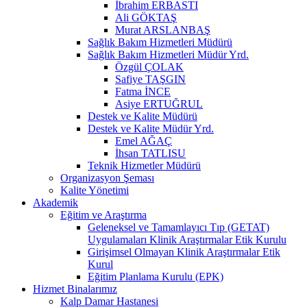
İbrahim ERBASTI
Ali GÖKTAŞ
Murat ARSLANBAŞ
Sağlık Bakım Hizmetleri Müdürü
Sağlık Bakım Hizmetleri Müdür Yrd.
Özgül ÇOLAK
Safiye TAŞGIN
Fatma İNCE
Asiye ERTUĞRUL
Destek ve Kalite Müdürü
Destek ve Kalite Müdür Yrd.
Emel AĞAÇ
İhsan TATLISU
Teknik Hizmetler Müdürü
Organizasyon Şeması
Kalite Yönetimi
Akademik
Eğitim ve Araştırma
Geleneksel ve Tamamlayıcı Tıp (GETAT)
Uygulamaları Klinik Araştırmalar Etik Kurulu
Girişimsel Olmayan Klinik Araştırmalar Etik
Kurul
Eğitim Planlama Kurulu (EPK)
Hizmet Binalarımız
Kalp Damar Hastanesi