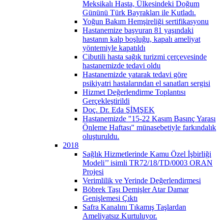
Meksikalı Hasta, Ülkesindeki Doğum
Gününü Türk Bayrakları ile Kutladı.
Yoğun Bakım Hemşireliği sertifikasyonu
Hastanemize başvuran 81 yaşındaki
hastanın kalp boşluğu, kapalı ameliyat
yöntemiyle kapatıldı
Cibutili hasta sağık turizmi çerçevesinde
hastanemizde tedavi oldu
Hastanemizde yatarak tedavi göre
psikiyatri hastalarından el sanatları sergisi
Hizmet Değerlendirme Toplantısı
Gerçekleştirildi
Doç. Dr. Eda ŞİMŞEK
Hastanemizde "15-22 Kasım Basınç Yarası
Önleme Haftası" münasebetiyle farkındalık
oluşturuldu.
2018
Sağlık Hizmetlerinde Kamu Özel İşbirliği
Modeli’’ isimli TR72/18/TD/0003 ORAN
Projesi
Verimlilik ve Yerinde Değerlendirmesi
Böbrek Taşı Demişler Atar Damar
Genişlemesi Çıktı
Safra Kanalını Tıkamış Taşlardan
Ameliyatsız Kurtuluyor.