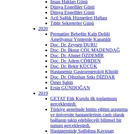
İnsan Hakları Günü
Dünya Engelliler Günü
Dünya Engelliler Günü
Acil Sağlık Hizmetleri Haftası
Tıbbi Sekreterler Günü
2020
Prematüre Bebeğin Kalp Deliği
Ameliyatsız Yöntemle Kapatıldı
Doç. Dr. Zeynep DURU
Doç. Dr. İlknur ÇÖL MADENDAĞ
Doç. Dr. Ahmet ÖZDEMİR
Doç. Dr. Adem ÇÖBDEN
Doç. Dr. Bekir KÜÇÜK
Hastanemiz Gastroenteroloji Kliniği
Doç. Dr. Oğuzhan Sıtkı DİZDAR
Ömer Şahin
Ersin GÜNDOĞAN
2019
GETAT Etik Kurulu ilk toplantısını
gerçekleştirdi.
Türkiye genelinde bütün eğitim araştırma
ve üniversite hastanelerinin canlı olarak
bağlanıp takip edebileceği bilimsel bir
sunum gerçekleştirdi.
Hastanemizde Sağlığına Kavuşan