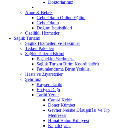
Doktorlarımız
Anne & Bebek
Gebe Okulu Online Eğitim
Gebe Okulu
Doğum İstatistikleri
Özellikli Hizmetler
Sağlık Turizmi
Sağlık Hizmetleri ve Hekimler
Tedavi Paketleri
Sağlık Turizmi Birimi
Başhekim Yardımcısı
Sağlık Turizm Birim Koordinatörü
Faturalandırma Birim Yetkilisi
Hasta ve Ziyaretçiler
Şehrimiz
Kayseri Tarihi
Erciyes Dağı
Tarihi Yerler
Cami-i Kebir
Döner Kümbet
Gevher Nesibe Dârüşşifâsı Ve Tıp
Medresesi
Hunat Hatun Külliyesi
Kapalı Çarşı