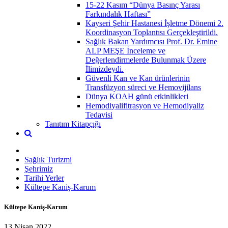
15-22 Kasım “Dünya Basınç Yarası
Farkındalık Haftası”
Kayseri Şehir Hastanesi İşletme Dönemi 2.
Koordinasyon Toplantısı Gerçekleştirildi.
Sağlık Bakan Yardımcısı Prof. Dr. Emine
ALP MEŞE İnceleme ve
Değerlendirmelerde Bulunmak Üzere
İlimizdeydi.
Güvenli Kan ve Kan ürünlerinin
Transfüzyon süreci ve Hemovijilans
Dünya KOAH günü etkinlikleri
Hemodiyalifitrasyon ve Hemodiyaliz
Tedavisi
Tanıtım Kitapçığı
Sağlık Turizmi
Şehrimiz
Tarihi Yerler
Kültepe Kaniş-Karum
Kültepe Kaniş-Karum
13 Nisan 2022