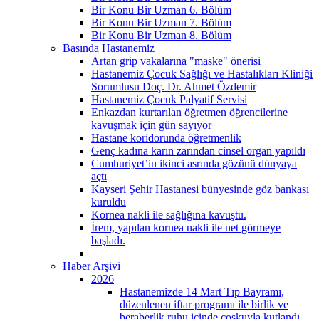
Bir Konu Bir Uzman 6. Bölüm
Bir Konu Bir Uzman 7. Bölüm
Bir Konu Bir Uzman 8. Bölüm
Basında Hastanemiz
Artan grip vakalarına "maske" önerisi
Hastanemiz Çocuk Sağlığı ve Hastalıkları Kliniği
Sorumlusu Doç. Dr. Ahmet Özdemir
Hastanemiz Çocuk Palyatif Servisi
Enkazdan kurtarılan öğretmen öğrencilerine
kavuşmak için gün sayıyor
Hastane koridorunda öğretmenlik
Genç kadına karın zarından cinsel organ yapıldı
Cumhuriyet’in ikinci asrında gözünü dünyaya
açtı
Kayseri Şehir Hastanesi bünyesinde göz bankası
kuruldu
Kornea nakli ile sağlığına kavuştu.
İrem, yapılan kornea nakli ile net görmeye
başladı.
Haber Arşivi
2026
Hastanemizde 14 Mart Tıp Bayramı,
düzenlenen iftar programı ile birlik ve
beraberlik ruhu içinde coşkuyla kutlandı.