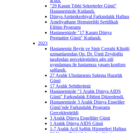
açıldı.
"29 Kasım Tıbbi Sekreterler Günü"
Hastanemizde Kutlandı.
Dünya Antimikrobiyal Farkındalık Haftası
Ameliyathane Hemşireliği Sertifikalı
Eğitim Programı
Hastanemizde "17 Kasım Dünya
Prematüre Günü" Kutlandı.
2023
Hastanemiz Beyin ve Sinir Cerrahi Kliniği
uzmanlarından Op. Dr. Ümit Zeydoğlu
tarafından gerçekleştirilen ağrı pili
uygulaması ile hastamıza yaşam konforu
sağlandı.
27 Aralık Uluslararası Salgına Hazırlık
Günü
17 Aralık Şehitlerimiz
Hastanemizde "1 Aralık Dünya AIDS
Günü" Farkındalık Eğitimi Düzenlendi.
Hastanemizde 3 Aralık Dünya Engeliler
Günü’nde Farkındalık Programı
Gerçekleştirildi
3 Aralık Dünya Engelliler Günü
1 Aralık Dünya AIDS Günü
1-7 Aralık Acil Sağlık Hizmetleri Haftası