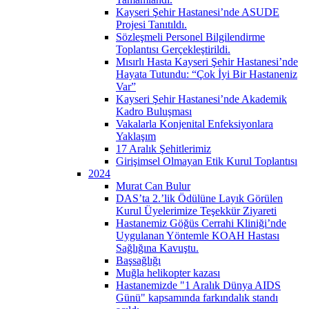
Kayseri Şehir Hastanesi’nde ASUDE
Projesi Tanıtıldı.
Sözleşmeli Personel Bilgilendirme
Toplantısı Gerçekleştirildi.
Mısırlı Hasta Kayseri Şehir Hastanesi’nde
Hayata Tutundu: “Çok İyi Bir Hastaneniz
Var”
Kayseri Şehir Hastanesi’nde Akademik
Kadro Buluşması
Vakalarla Konjenital Enfeksiyonlara
Yaklaşım
17 Aralık Şehitlerimiz
Girişimsel Olmayan Etik Kurul Toplantısı
2024
Murat Can Bulur
DAS’ta 2.’lik Ödülüne Layık Görülen
Kurul Üyelerimize Teşekkür Ziyareti
Hastanemiz Göğüs Cerrahi Kliniği’nde
Uygulanan Yöntemle KOAH Hastası
Sağlığına Kavuştu.
Başsağlığı
Muğla helikopter kazası
Hastanemizde "1 Aralık Dünya AIDS
Günü" kapsamında farkındalık standı