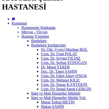
HASTANESİ
Kurumsal
Hastanemiz Hakkında
Misyon - Vizyon
Hastane Yönetimi
Başhekim
Başhekim Yardımcıları
Dr. Öğr. Üyesi Oğuzhan BOL
Uzm. Dr. Ünal POLAT
Uzm. Dr. Şeyma YILDIZ
Uzm. Dr. Serhat AYDOĞAN
Dr. Murat YERER
Doç. Dr. Taner ŞAHİN
Uzm. Dr. Fahri Alpay ONUK
Uzm. Dr. Mehmet KILIÇ
Uzm. Dr. Yunus KANTEKİN
Uzm. Dr. İsmail Şamil GERGİN
İdari ve Mali Hizmetler Müdürü
İdari ve Mali Hizmetler Müdür Yrd.
Murat Tuğrul METİN
Hakan ŞAHİN