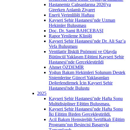
Hastanemiz Çalışanlarına 2026'ya
Girerken Anlamlı Ziyaret
Enerji Verimliliği Haftası
Kayseri Şehir Hastanesi’nde Uzman
Hekimler Buluşması
Doç. Dr. Sami BAHÇEBAŞI
Rapor Yenileme Kliniği
Kayseri Şehir Hastanesi’nde Dr. Ali Saz’a
Vefa Buluşması
Ventilatör İlişkili Pnömoni ve Olayda
Bütüncül Yaklaşım Eğitimi Kayseri Şehir
Hastanesi’nde Gerçekleştirildi
Ahmet ÖZDEMİR
Yoğun Bakım Hekimleri Solunum Destek
Sistemlerine Güncel Yaklaşımları
Değerlendirmek İçin Kayseri Şehir
Hastanesi'nde Buluştu
2025
Kayseri Şehir Hastanesi’nde Hafta Sonu
Multidisipliner Eğitim Buluşması.
Kayseri Şehir Hastanesi’nde Hafta Sonu
İki Eğitim Birden Gerçekleştirildi.
Acil Bakım Hemşireliği Sertifikalı Eğitim
Programı’nın Beşincisi Başarıyla
Tamamlandı.