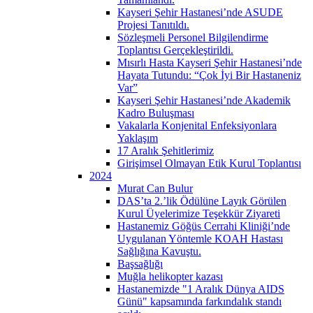
Kayseri Şehir Hastanesi’nde ASUDE
Projesi Tanıtıldı.
Sözleşmeli Personel Bilgilendirme
Toplantısı Gerçekleştirildi.
Mısırlı Hasta Kayseri Şehir Hastanesi’nde
Hayata Tutundu: “Çok İyi Bir Hastaneniz
Var”
Kayseri Şehir Hastanesi’nde Akademik
Kadro Buluşması
Vakalarla Konjenital Enfeksiyonlara
Yaklaşım
17 Aralık Şehitlerimiz
Girişimsel Olmayan Etik Kurul Toplantısı
2024
Murat Can Bulur
DAS’ta 2.’lik Ödülüne Layık Görülen
Kurul Üyelerimize Teşekkür Ziyareti
Hastanemiz Göğüs Cerrahi Kliniği’nde
Uygulanan Yöntemle KOAH Hastası
Sağlığına Kavuştu.
Başsağlığı
Muğla helikopter kazası
Hastanemizde "1 Aralık Dünya AIDS
Günü" kapsamında farkındalık standı