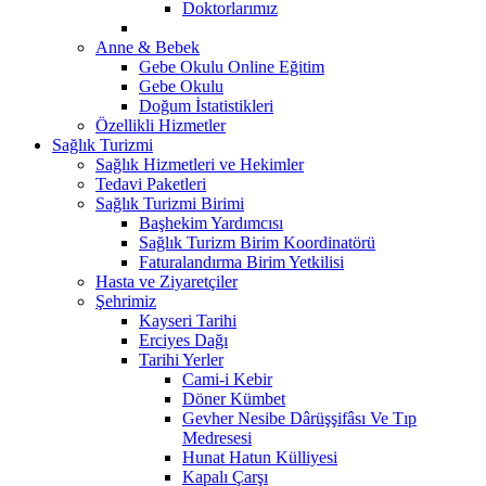
Doktorlarımız
Anne & Bebek
Gebe Okulu Online Eğitim
Gebe Okulu
Doğum İstatistikleri
Özellikli Hizmetler
Sağlık Turizmi
Sağlık Hizmetleri ve Hekimler
Tedavi Paketleri
Sağlık Turizmi Birimi
Başhekim Yardımcısı
Sağlık Turizm Birim Koordinatörü
Faturalandırma Birim Yetkilisi
Hasta ve Ziyaretçiler
Şehrimiz
Kayseri Tarihi
Erciyes Dağı
Tarihi Yerler
Cami-i Kebir
Döner Kümbet
Gevher Nesibe Dârüşşifâsı Ve Tıp
Medresesi
Hunat Hatun Külliyesi
Kapalı Çarşı