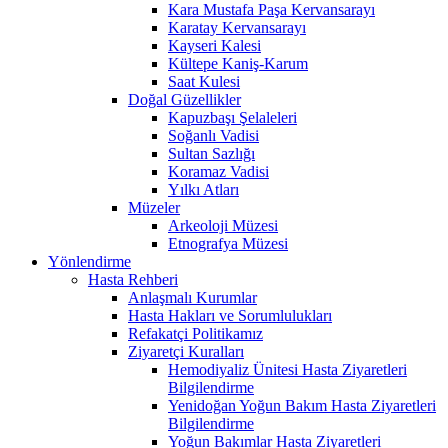
Kara Mustafa Paşa Kervansarayı
Karatay Kervansarayı
Kayseri Kalesi
Kültepe Kaniş-Karum
Saat Kulesi
Doğal Güzellikler
Kapuzbaşı Şelaleleri
Soğanlı Vadisi
Sultan Sazlığı
Koramaz Vadisi
Yılkı Atları
Müzeler
Arkeoloji Müzesi
Etnografya Müzesi
Yönlendirme
Hasta Rehberi
Anlaşmalı Kurumlar
Hasta Hakları ve Sorumlulukları
Refakatçi Politikamız
Ziyaretçi Kuralları
Hemodiyaliz Ünitesi Hasta Ziyaretleri
Bilgilendirme
Yenidoğan Yoğun Bakım Hasta Ziyaretleri
Bilgilendirme
Yoğun Bakımlar Hasta Ziyaretleri