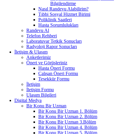
Bilgilendirme
Nasıl Randevu Alabilirim?
Tıbbi Sosyal Hizmet Birimi
Poliklinik Saatleri
Hasta Sorumlulukları
Randevu Al
Telefon Rehberi
Laboratuvar Tetkik Sonuçları
Radyoloji Rapor Sonuçları
İletişim & Ulaşım
Anketlerimiz
Öneri ve Görüşleriniz
Hasta Öneri Formu
Çalışan Öneri Formu
Teşekkür Formu
İletişim
İletişim Formu
Ulaşım Bilgileri
Digital Medya
Bir Konu Bir Uzman
Bir Konu Bir Uzman 1. Bölüm
Bir Konu Bir Uzman 2. Bölüm
Bir Konu Bir Uzman 3.Bölüm
Bir Konu Bir Uzman 4. Bölüm
Bir Konu Bir Uzman 5. Bölüm