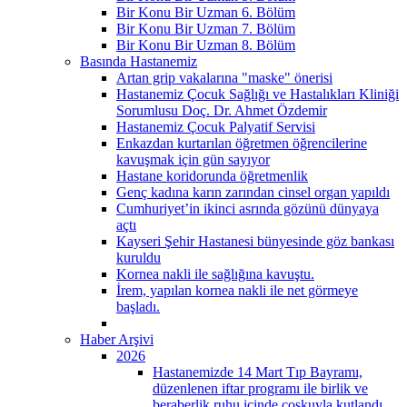
Bir Konu Bir Uzman 6. Bölüm
Bir Konu Bir Uzman 7. Bölüm
Bir Konu Bir Uzman 8. Bölüm
Basında Hastanemiz
Artan grip vakalarına "maske" önerisi
Hastanemiz Çocuk Sağlığı ve Hastalıkları Kliniği
Sorumlusu Doç. Dr. Ahmet Özdemir
Hastanemiz Çocuk Palyatif Servisi
Enkazdan kurtarılan öğretmen öğrencilerine
kavuşmak için gün sayıyor
Hastane koridorunda öğretmenlik
Genç kadına karın zarından cinsel organ yapıldı
Cumhuriyet’in ikinci asrında gözünü dünyaya
açtı
Kayseri Şehir Hastanesi bünyesinde göz bankası
kuruldu
Kornea nakli ile sağlığına kavuştu.
İrem, yapılan kornea nakli ile net görmeye
başladı.
Haber Arşivi
2026
Hastanemizde 14 Mart Tıp Bayramı,
düzenlenen iftar programı ile birlik ve
beraberlik ruhu içinde coşkuyla kutlandı.