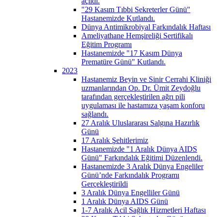
açıldı.
"29 Kasım Tıbbi Sekreterler Günü"
Hastanemizde Kutlandı.
Dünya Antimikrobiyal Farkındalık Haftası
Ameliyathane Hemşireliği Sertifikalı
Eğitim Programı
Hastanemizde "17 Kasım Dünya
Prematüre Günü" Kutlandı.
2023
Hastanemiz Beyin ve Sinir Cerrahi Kliniği
uzmanlarından Op. Dr. Ümit Zeydoğlu
tarafından gerçekleştirilen ağrı pili
uygulaması ile hastamıza yaşam konforu
sağlandı.
27 Aralık Uluslararası Salgına Hazırlık
Günü
17 Aralık Şehitlerimiz
Hastanemizde "1 Aralık Dünya AIDS
Günü" Farkındalık Eğitimi Düzenlendi.
Hastanemizde 3 Aralık Dünya Engeliler
Günü’nde Farkındalık Programı
Gerçekleştirildi
3 Aralık Dünya Engelliler Günü
1 Aralık Dünya AIDS Günü
1-7 Aralık Acil Sağlık Hizmetleri Haftası