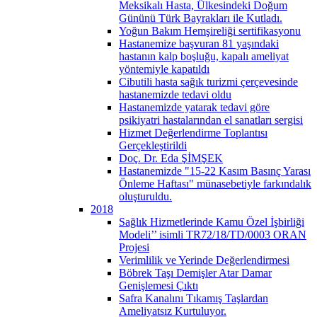
Meksikalı Hasta, Ülkesindeki Doğum
Gününü Türk Bayrakları ile Kutladı.
Yoğun Bakım Hemşireliği sertifikasyonu
Hastanemize başvuran 81 yaşındaki
hastanın kalp boşluğu, kapalı ameliyat
yöntemiyle kapatıldı
Cibutili hasta sağık turizmi çerçevesinde
hastanemizde tedavi oldu
Hastanemizde yatarak tedavi göre
psikiyatri hastalarından el sanatları sergisi
Hizmet Değerlendirme Toplantısı
Gerçekleştirildi
Doç. Dr. Eda ŞİMŞEK
Hastanemizde "15-22 Kasım Basınç Yarası
Önleme Haftası" münasebetiyle farkındalık
oluşturuldu.
2018
Sağlık Hizmetlerinde Kamu Özel İşbirliği
Modeli’’ isimli TR72/18/TD/0003 ORAN
Projesi
Verimlilik ve Yerinde Değerlendirmesi
Böbrek Taşı Demişler Atar Damar
Genişlemesi Çıktı
Safra Kanalını Tıkamış Taşlardan
Ameliyatsız Kurtuluyor.