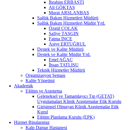
İbrahim ERBASTI
Ali GÖKTAŞ
Murat ARSLANBAŞ
Sağlık Bakım Hizmetleri Müdürü
Sağlık Bakım Hizmetleri Müdür Yrd.
Özgül ÇOLAK
Safiye TAŞGIN
Fatma İNCE
Asiye ERTUĞRUL
Destek ve Kalite Müdürü
Destek ve Kalite Müdür Yrd.
Emel AĞAÇ
İhsan TATLISU
Teknik Hizmetler Müdürü
Organizasyon Şeması
Kalite Yönetimi
Akademik
Eğitim ve Araştırma
Geleneksel ve Tamamlayıcı Tıp (GETAT)
Uygulamaları Klinik Araştırmalar Etik Kurulu
Girişimsel Olmayan Klinik Araştırmalar Etik
Kurul
Eğitim Planlama Kurulu (EPK)
Hizmet Binalarımız
Kalp Damar Hastanesi