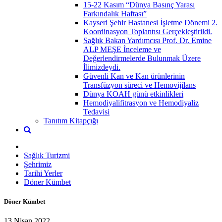
15-22 Kasım “Dünya Basınç Yarası
Farkındalık Haftası”
Kayseri Şehir Hastanesi İşletme Dönemi 2.
Koordinasyon Toplantısı Gerçekleştirildi.
Sağlık Bakan Yardımcısı Prof. Dr. Emine
ALP MEŞE İnceleme ve
Değerlendirmelerde Bulunmak Üzere
İlimizdeydi.
Güvenli Kan ve Kan ürünlerinin
Transfüzyon süreci ve Hemovijilans
Dünya KOAH günü etkinlikleri
Hemodiyalifitrasyon ve Hemodiyaliz
Tedavisi
Tanıtım Kitapçığı
Sağlık Turizmi
Şehrimiz
Tarihi Yerler
Döner Kümbet
Döner Kümbet
13 Nisan 2022