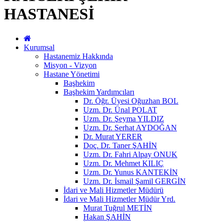
HASTANESİ
Kurumsal
Hastanemiz Hakkında
Misyon - Vizyon
Hastane Yönetimi
Başhekim
Başhekim Yardımcıları
Dr. Öğr. Üyesi Oğuzhan BOL
Uzm. Dr. Ünal POLAT
Uzm. Dr. Şeyma YILDIZ
Uzm. Dr. Serhat AYDOĞAN
Dr. Murat YERER
Doç. Dr. Taner ŞAHİN
Uzm. Dr. Fahri Alpay ONUK
Uzm. Dr. Mehmet KILIÇ
Uzm. Dr. Yunus KANTEKİN
Uzm. Dr. İsmail Şamil GERGİN
İdari ve Mali Hizmetler Müdürü
İdari ve Mali Hizmetler Müdür Yrd.
Murat Tuğrul METİN
Hakan ŞAHİN