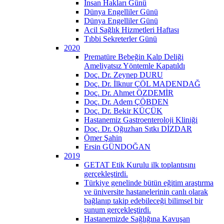
İnsan Hakları Günü
Dünya Engelliler Günü
Dünya Engelliler Günü
Acil Sağlık Hizmetleri Haftası
Tıbbi Sekreterler Günü
2020
Prematüre Bebeğin Kalp Deliği
Ameliyatsız Yöntemle Kapatıldı
Doç. Dr. Zeynep DURU
Doç. Dr. İlknur ÇÖL MADENDAĞ
Doç. Dr. Ahmet ÖZDEMİR
Doç. Dr. Adem ÇÖBDEN
Doç. Dr. Bekir KÜÇÜK
Hastanemiz Gastroenteroloji Kliniği
Doç. Dr. Oğuzhan Sıtkı DİZDAR
Ömer Şahin
Ersin GÜNDOĞAN
2019
GETAT Etik Kurulu ilk toplantısını
gerçekleştirdi.
Türkiye genelinde bütün eğitim araştırma
ve üniversite hastanelerinin canlı olarak
bağlanıp takip edebileceği bilimsel bir
sunum gerçekleştirdi.
Hastanemizde Sağlığına Kavuşan