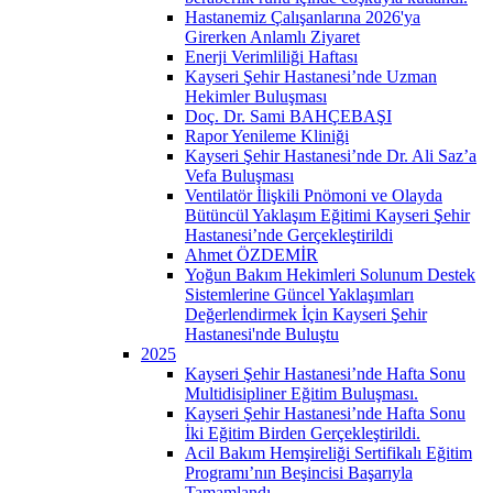
Hastanemiz Çalışanlarına 2026'ya
Girerken Anlamlı Ziyaret
Enerji Verimliliği Haftası
Kayseri Şehir Hastanesi’nde Uzman
Hekimler Buluşması
Doç. Dr. Sami BAHÇEBAŞI
Rapor Yenileme Kliniği
Kayseri Şehir Hastanesi’nde Dr. Ali Saz’a
Vefa Buluşması
Ventilatör İlişkili Pnömoni ve Olayda
Bütüncül Yaklaşım Eğitimi Kayseri Şehir
Hastanesi’nde Gerçekleştirildi
Ahmet ÖZDEMİR
Yoğun Bakım Hekimleri Solunum Destek
Sistemlerine Güncel Yaklaşımları
Değerlendirmek İçin Kayseri Şehir
Hastanesi'nde Buluştu
2025
Kayseri Şehir Hastanesi’nde Hafta Sonu
Multidisipliner Eğitim Buluşması.
Kayseri Şehir Hastanesi’nde Hafta Sonu
İki Eğitim Birden Gerçekleştirildi.
Acil Bakım Hemşireliği Sertifikalı Eğitim
Programı’nın Beşincisi Başarıyla
Tamamlandı.