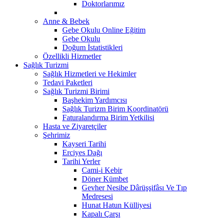
Doktorlarımız
Anne & Bebek
Gebe Okulu Online Eğitim
Gebe Okulu
Doğum İstatistikleri
Özellikli Hizmetler
Sağlık Turizmi
Sağlık Hizmetleri ve Hekimler
Tedavi Paketleri
Sağlık Turizmi Birimi
Başhekim Yardımcısı
Sağlık Turizm Birim Koordinatörü
Faturalandırma Birim Yetkilisi
Hasta ve Ziyaretçiler
Şehrimiz
Kayseri Tarihi
Erciyes Dağı
Tarihi Yerler
Cami-i Kebir
Döner Kümbet
Gevher Nesibe Dârüşşifâsı Ve Tıp
Medresesi
Hunat Hatun Külliyesi
Kapalı Çarşı