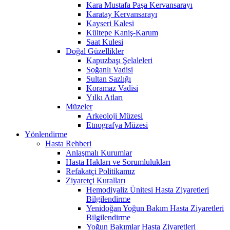
Kara Mustafa Paşa Kervansarayı
Karatay Kervansarayı
Kayseri Kalesi
Kültepe Kaniş-Karum
Saat Kulesi
Doğal Güzellikler
Kapuzbaşı Şelaleleri
Soğanlı Vadisi
Sultan Sazlığı
Koramaz Vadisi
Yılkı Atları
Müzeler
Arkeoloji Müzesi
Etnografya Müzesi
Yönlendirme
Hasta Rehberi
Anlaşmalı Kurumlar
Hasta Hakları ve Sorumlulukları
Refakatçi Politikamız
Ziyaretçi Kuralları
Hemodiyaliz Ünitesi Hasta Ziyaretleri
Bilgilendirme
Yenidoğan Yoğun Bakım Hasta Ziyaretleri
Bilgilendirme
Yoğun Bakımlar Hasta Ziyaretleri