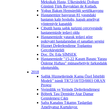
Meksikalı Hasta, Ülkesindeki Doğum
Gününü Türk Bayrakları ile Kutladı.
Yoğun Bakım Hemşireliği sertifikasyonu
Hastanemize başvuran 81 yaşındaki
hastanın kalp boşluğu, kapalı ameliyat
yöntemiyle kapatıldı
Cibutili hasta sağık turizmi çerçevesinde
hastanemizde tedavi oldu
Hastanemizde yatarak tedavi göre
psikiyatri hastalarından el sanatları sergisi
Hizmet Değerlendirme Toplantısı
Gerçekleştirildi
Doç. Dr. Eda ŞİMŞEK
Hastanemizde "15-22 Kasım Basınç Yarası
Önleme Haftası" münasebetiyle farkındalık
oluşturuldu.
2018
Sağlık Hizmetlerinde Kamu Özel İşbirliği
Modeli’’ isimli TR72/18/TD/0003 ORAN
Projesi
Verimlilik ve Yerinde Değerlendirmesi
Böbrek Taşı Demişler Atar Damar
Genişlemesi Çıktı
Safra Kanalını Tıkamış Taşlardan
Ameliyatsız Kurtuluyor.