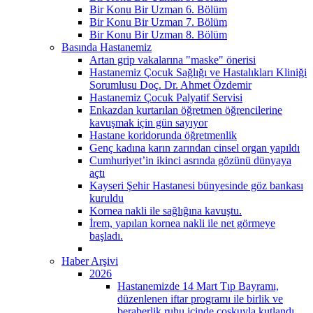
Bir Konu Bir Uzman 6. Bölüm
Bir Konu Bir Uzman 7. Bölüm
Bir Konu Bir Uzman 8. Bölüm
Basında Hastanemiz
Artan grip vakalarına "maske" önerisi
Hastanemiz Çocuk Sağlığı ve Hastalıkları Kliniği
Sorumlusu Doç. Dr. Ahmet Özdemir
Hastanemiz Çocuk Palyatif Servisi
Enkazdan kurtarılan öğretmen öğrencilerine
kavuşmak için gün sayıyor
Hastane koridorunda öğretmenlik
Genç kadına karın zarından cinsel organ yapıldı
Cumhuriyet’in ikinci asrında gözünü dünyaya
açtı
Kayseri Şehir Hastanesi bünyesinde göz bankası
kuruldu
Kornea nakli ile sağlığına kavuştu.
İrem, yapılan kornea nakli ile net görmeye
başladı.
Haber Arşivi
2026
Hastanemizde 14 Mart Tıp Bayramı,
düzenlenen iftar programı ile birlik ve
beraberlik ruhu içinde coşkuyla kutlandı.