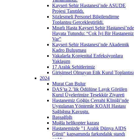
Kayseri Şehir Hastanesi’nde ASUDE
Projesi Tanıtıldı.
Sözleşmeli Personel Bilgilendirme
Toplantısı Gerçekleştirildi.
Mısırlı Hasta Kayseri Şehir Hastanesi’nde
Hayata Tutundu: “Çok İyi Bir Hastaneniz
Var”
Kayseri Şehir Hastanesi’nde Akademik
Kadro Buluşması
Vakalarla Konjenital Enfeksiyonlara
Yaklaşım
17 Aralık Şehitlerimiz
Girişimsel Olmayan Etik Kurul Toplantısı
2024
Murat Can Bulur
DAS’ta 2.’lik Ödülüne Layık Görülen
Kurul Üyelerimize Teşekkür Ziyareti
Hastanemiz Göğüs Cerrahi Kliniği’nde
Uygulanan Yöntemle KOAH Hastası
Sağlığına Kavuştu.
Başsağlığı
Muğla helikopter kazası
Hastanemizde "1 Aralık Dünya AIDS
Günü" kapsamında farkındalık standı