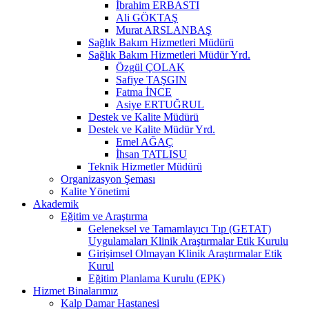
İbrahim ERBASTI
Ali GÖKTAŞ
Murat ARSLANBAŞ
Sağlık Bakım Hizmetleri Müdürü
Sağlık Bakım Hizmetleri Müdür Yrd.
Özgül ÇOLAK
Safiye TAŞGIN
Fatma İNCE
Asiye ERTUĞRUL
Destek ve Kalite Müdürü
Destek ve Kalite Müdür Yrd.
Emel AĞAÇ
İhsan TATLISU
Teknik Hizmetler Müdürü
Organizasyon Şeması
Kalite Yönetimi
Akademik
Eğitim ve Araştırma
Geleneksel ve Tamamlayıcı Tıp (GETAT)
Uygulamaları Klinik Araştırmalar Etik Kurulu
Girişimsel Olmayan Klinik Araştırmalar Etik
Kurul
Eğitim Planlama Kurulu (EPK)
Hizmet Binalarımız
Kalp Damar Hastanesi