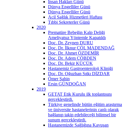
İnsan Hakları Günü
Dünya Engelliler Günü
Dünya Engelliler Günü
Acil Sağlık Hizmetleri Haftası
Tıbbi Sekreterler Günü
2020
Prematüre Bebeğin Kalp Deliği
Ameliyatsız Yöntemle Kapatıldı
Doç. Dr. Zeynep DURU
Doç. Dr. İlknur ÇÖL MADENDAĞ
Doç. Dr. Ahmet ÖZDEMİR
Doç. Dr. Adem ÇÖBDEN
Doç. Dr. Bekir KÜÇÜK
Hastanemiz Gastroenteroloji Kliniği
Doç. Dr. Oğuzhan Sıtkı DİZDAR
Ömer Şahin
Ersin GÜNDOĞAN
2019
GETAT Etik Kurulu ilk toplantısını
gerçekleştirdi.
Türkiye genelinde bütün eğitim araştırma
ve üniversite hastanelerinin canlı olarak
bağlanıp takip edebileceği bilimsel bir
sunum gerçekleştirdi.
Hastanemizde Sağlığına Kavuşan