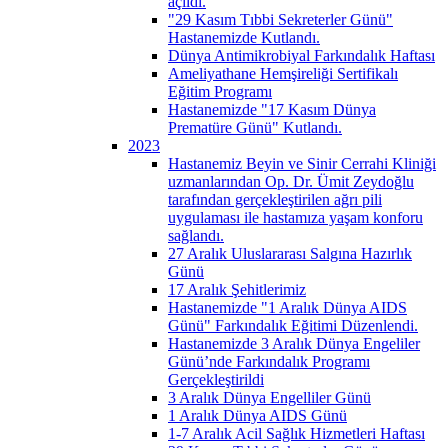
açıldı.
"29 Kasım Tıbbi Sekreterler Günü"
Hastanemizde Kutlandı.
Dünya Antimikrobiyal Farkındalık Haftası
Ameliyathane Hemşireliği Sertifikalı
Eğitim Programı
Hastanemizde "17 Kasım Dünya
Prematüre Günü" Kutlandı.
2023
Hastanemiz Beyin ve Sinir Cerrahi Kliniği
uzmanlarından Op. Dr. Ümit Zeydoğlu
tarafından gerçekleştirilen ağrı pili
uygulaması ile hastamıza yaşam konforu
sağlandı.
27 Aralık Uluslararası Salgına Hazırlık
Günü
17 Aralık Şehitlerimiz
Hastanemizde "1 Aralık Dünya AIDS
Günü" Farkındalık Eğitimi Düzenlendi.
Hastanemizde 3 Aralık Dünya Engeliler
Günü’nde Farkındalık Programı
Gerçekleştirildi
3 Aralık Dünya Engelliler Günü
1 Aralık Dünya AIDS Günü
1-7 Aralık Acil Sağlık Hizmetleri Haftası