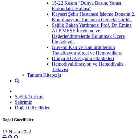
15-22 Kasım “Dünya Basınç Yarası
Farkındalık Haftası”
Kayseri Şehir Hastanesi İşletme Dönemi 2.
Koordinasyon Toplantısı Gerçekleştirildi.
Sağlık Bakan Yardımcısı Prof. Dr. Emine
ALP MEŞE İnceleme ve
Değerlendirmelerde Bulunmak Üzere
İlimizdeydi.
Güvenli Kan ve Kan ürünlerinin
Transfüzyon süreci ve Hemovijilans
Dünya KOAH günü etkinlikleri
Hemodiyalifitrasyon ve Hemodiyaliz
Tedavisi
Tanıtım Kitapçığı
Sağlık Turizmi
Şehrimiz
Doğal Güzellikler
Doğal Güzellikler
13 Nisan 2022