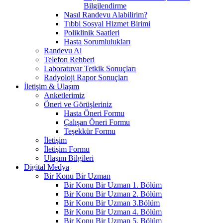
Bilgilendirme
Nasıl Randevu Alabilirim?
Tıbbi Sosyal Hizmet Birimi
Poliklinik Saatleri
Hasta Sorumlulukları
Randevu Al
Telefon Rehberi
Laboratuvar Tetkik Sonuçları
Radyoloji Rapor Sonuçları
İletişim & Ulaşım
Anketlerimiz
Öneri ve Görüşleriniz
Hasta Öneri Formu
Çalışan Öneri Formu
Teşekkür Formu
İletişim
İletişim Formu
Ulaşım Bilgileri
Digital Medya
Bir Konu Bir Uzman
Bir Konu Bir Uzman 1. Bölüm
Bir Konu Bir Uzman 2. Bölüm
Bir Konu Bir Uzman 3.Bölüm
Bir Konu Bir Uzman 4. Bölüm
Bir Konu Bir Uzman 5. Bölüm