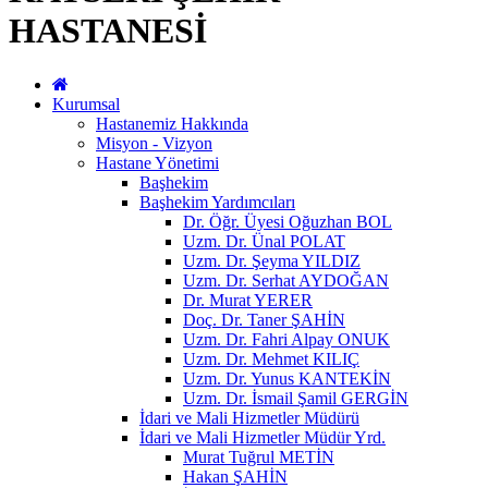
HASTANESİ
Kurumsal
Hastanemiz Hakkında
Misyon - Vizyon
Hastane Yönetimi
Başhekim
Başhekim Yardımcıları
Dr. Öğr. Üyesi Oğuzhan BOL
Uzm. Dr. Ünal POLAT
Uzm. Dr. Şeyma YILDIZ
Uzm. Dr. Serhat AYDOĞAN
Dr. Murat YERER
Doç. Dr. Taner ŞAHİN
Uzm. Dr. Fahri Alpay ONUK
Uzm. Dr. Mehmet KILIÇ
Uzm. Dr. Yunus KANTEKİN
Uzm. Dr. İsmail Şamil GERGİN
İdari ve Mali Hizmetler Müdürü
İdari ve Mali Hizmetler Müdür Yrd.
Murat Tuğrul METİN
Hakan ŞAHİN