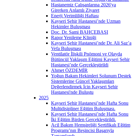
Hastanemiz Çalışanlarına 2026'ya
Girerken Anlamlı Ziyaret
Enerji Verimliliği Haftası
Kayseri Şehir Hastanesi’nde Uzman
Hekimler Buluşması
Doç. Dr. Sami BAHÇEBAŞI
Rapor Yenileme Kliniği
Kayseri Şehir Hastanesi’nde Dr. Ali Saz’a
Vefa Buluşması
Ventilatör İlişkili Pnömoni ve Olayda
Bütüncül Yaklaşım Eğitimi Kayseri Şehir
Hastanesi’nde Gerçekleştirildi
Ahmet ÖZDEMİR
Yoğun Bakım Hekimleri Solunum Destek
Sistemlerine Güncel Yaklaşımları
Değerlendirmek İçin Kayseri Şehir
Hastanesi'nde Buluştu
2025
Kayseri Şehir Hastanesi’nde Hafta Sonu
Multidisipliner Eğitim Buluşması.
Kayseri Şehir Hastanesi’nde Hafta Sonu
İki Eğitim Birden Gerçekleştirildi.
Acil Bakım Hemşireliği Sertifikalı Eğitim
Programı’nın Beşincisi Başarıyla
Tamamlandı.