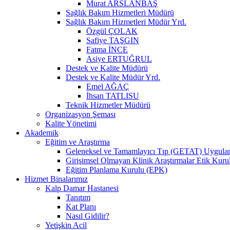
Murat ARSLANBAŞ
Sağlık Bakım Hizmetleri Müdürü
Sağlık Bakım Hizmetleri Müdür Yrd.
Özgül ÇOLAK
Safiye TAŞGIN
Fatma İNCE
Asiye ERTUĞRUL
Destek ve Kalite Müdürü
Destek ve Kalite Müdür Yrd.
Emel AĞAÇ
İhsan TATLISU
Teknik Hizmetler Müdürü
Organizasyon Şeması
Kalite Yönetimi
Akademik
Eğitim ve Araştırma
Geleneksel ve Tamamlayıcı Tıp (GETAT) Uygulama
Girişimsel Olmayan Klinik Araştırmalar Etik Kuru
Eğitim Planlama Kurulu (EPK)
Hizmet Binalarımız
Kalp Damar Hastanesi
Tanıtım
Kat Planı
Nasıl Gidilir?
Yetişkin Acil