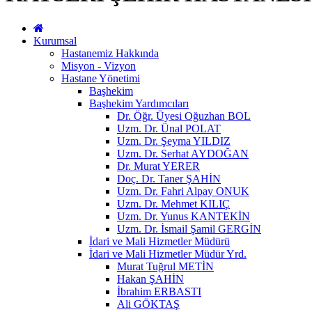
Kurumsal
Hastanemiz Hakkında
Misyon - Vizyon
Hastane Yönetimi
Başhekim
Başhekim Yardımcıları
Dr. Öğr. Üyesi Oğuzhan BOL
Uzm. Dr. Ünal POLAT
Uzm. Dr. Şeyma YILDIZ
Uzm. Dr. Serhat AYDOĞAN
Dr. Murat YERER
Doç. Dr. Taner ŞAHİN
Uzm. Dr. Fahri Alpay ONUK
Uzm. Dr. Mehmet KILIÇ
Uzm. Dr. Yunus KANTEKİN
Uzm. Dr. İsmail Şamil GERGİN
İdari ve Mali Hizmetler Müdürü
İdari ve Mali Hizmetler Müdür Yrd.
Murat Tuğrul METİN
Hakan ŞAHİN
İbrahim ERBASTI
Ali GÖKTAŞ