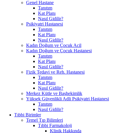
Genel Hastane
Tanıtım
Kat Planı
Nasıl Gidilir?
Psikiyatri Hastanesi
Tanıtım
Kat Planı
Nasıl Gidilir?
Kadın Doğum ve Çocuk Acil
Kadın Doğum ve Çocuk Hastanesi
Tanıtım
Kat Planı
Nasıl Gidilir?
Fizik Tedavi ve Reh. Hastanesi
Tanıtım
Kat Planı
Nasıl Gidilir?
Merkez Kütle ve Başhekimlik
Yüksek Güvenlikli Adli Psikiyatri Hastanesi
Tanıtım
Nasıl Gidilir?
Tıbbi Birimler
Temel Tıp Bilimleri
Tıbbi Farmakoloji
Klinik Hakkında