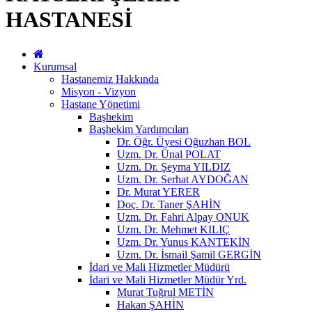
HASTANESİ
Kurumsal
Hastanemiz Hakkında
Misyon - Vizyon
Hastane Yönetimi
Başhekim
Başhekim Yardımcıları
Dr. Öğr. Üyesi Oğuzhan BOL
Uzm. Dr. Ünal POLAT
Uzm. Dr. Şeyma YILDIZ
Uzm. Dr. Serhat AYDOĞAN
Dr. Murat YERER
Doç. Dr. Taner ŞAHİN
Uzm. Dr. Fahri Alpay ONUK
Uzm. Dr. Mehmet KILIÇ
Uzm. Dr. Yunus KANTEKİN
Uzm. Dr. İsmail Şamil GERGİN
İdari ve Mali Hizmetler Müdürü
İdari ve Mali Hizmetler Müdür Yrd.
Murat Tuğrul METİN
Hakan ŞAHİN