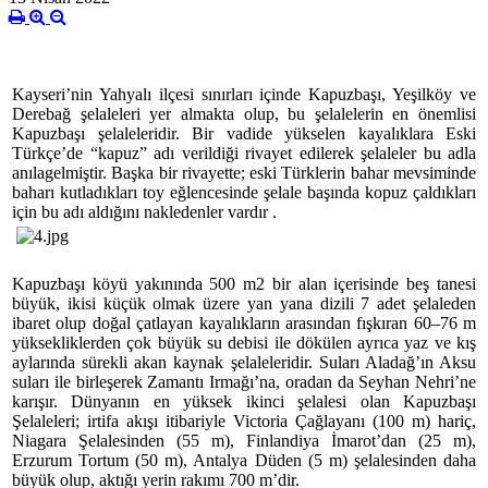
Kayseri’nin Yahyalı ilçesi sınırları içinde Kapuzbaşı, Yeşilköy ve
Derebağ şelaleleri yer almakta olup, bu şelalelerin en önemlisi
Kapuzbaşı şelaleleridir. Bir vadide yükselen kayalıklara Eski
Türkçe’de “kapuz” adı verildiği rivayet edilerek şelaleler bu adla
anılagelmiştir. Başka bir rivayette; eski Türklerin bahar mevsiminde
baharı kutladıkları toy eğlencesinde şelale başında kopuz çaldıkları
için bu adı aldığını nakledenler vardır .
Kapuzbaşı köyü yakınında 500 m2 bir alan içerisinde beş tanesi
büyük, ikisi küçük olmak üzere yan yana dizili 7 adet şelaleden
ibaret olup doğal çatlayan kayalıkların arasından fışkıran 60–76 m
yüksekliklerden çok büyük su debisi ile dökülen ayrıca yaz ve kış
aylarında sürekli akan kaynak şelaleleridir. Suları Aladağ’ın Aksu
suları ile birleşerek Zamantı Irmağı’na, oradan da Seyhan Nehri’ne
karışır.
Dünyanın en yüksek ikinci şelalesi olan Kapuzbaşı
Şelaleleri; irtifa akışı itibariyle Victoria Çağlayanı (100 m) hariç,
Niagara Şelalesinden (55 m), Finlandiya İmarot’dan (25 m),
Erzurum Tortum (50 m), Antalya Düden (5 m) şelalesinden daha
büyük olup, aktığı yerin rakımı 700 m’dir.