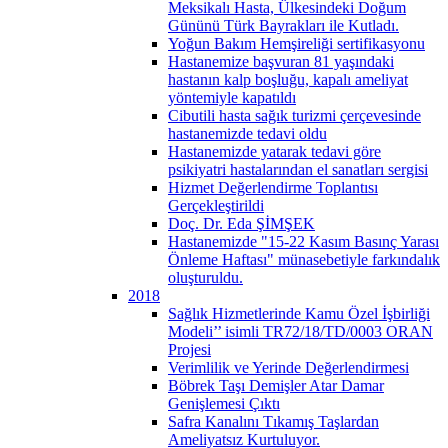
Meksikalı Hasta, Ülkesindeki Doğum
Gününü Türk Bayrakları ile Kutladı.
Yoğun Bakım Hemşireliği sertifikasyonu
Hastanemize başvuran 81 yaşındaki
hastanın kalp boşluğu, kapalı ameliyat
yöntemiyle kapatıldı
Cibutili hasta sağık turizmi çerçevesinde
hastanemizde tedavi oldu
Hastanemizde yatarak tedavi göre
psikiyatri hastalarından el sanatları sergisi
Hizmet Değerlendirme Toplantısı
Gerçekleştirildi
Doç. Dr. Eda ŞİMŞEK
Hastanemizde "15-22 Kasım Basınç Yarası
Önleme Haftası" münasebetiyle farkındalık
oluşturuldu.
2018
Sağlık Hizmetlerinde Kamu Özel İşbirliği
Modeli’’ isimli TR72/18/TD/0003 ORAN
Projesi
Verimlilik ve Yerinde Değerlendirmesi
Böbrek Taşı Demişler Atar Damar
Genişlemesi Çıktı
Safra Kanalını Tıkamış Taşlardan
Ameliyatsız Kurtuluyor.