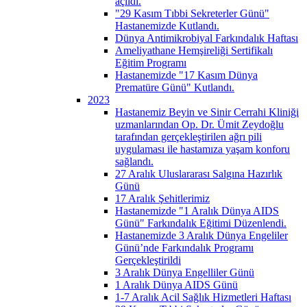
açıldı.
"29 Kasım Tıbbi Sekreterler Günü"
Hastanemizde Kutlandı.
Dünya Antimikrobiyal Farkındalık Haftası
Ameliyathane Hemşireliği Sertifikalı
Eğitim Programı
Hastanemizde "17 Kasım Dünya
Prematüre Günü" Kutlandı.
2023
Hastanemiz Beyin ve Sinir Cerrahi Kliniği
uzmanlarından Op. Dr. Ümit Zeydoğlu
tarafından gerçekleştirilen ağrı pili
uygulaması ile hastamıza yaşam konforu
sağlandı.
27 Aralık Uluslararası Salgına Hazırlık
Günü
17 Aralık Şehitlerimiz
Hastanemizde "1 Aralık Dünya AIDS
Günü" Farkındalık Eğitimi Düzenlendi.
Hastanemizde 3 Aralık Dünya Engeliler
Günü’nde Farkındalık Programı
Gerçekleştirildi
3 Aralık Dünya Engelliler Günü
1 Aralık Dünya AIDS Günü
1-7 Aralık Acil Sağlık Hizmetleri Haftası