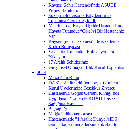
Kayseri Şehir Hastanesi’nde ASUDE
Projesi Tanıtıldı.
Sözleşmeli Personel Bilgilendirme
Toplantısı Gerçekleştirildi.
Mısırlı Hasta Kayseri Şehir Hastanesi’nde
Hayata Tutundu: “Çok İyi Bir Hastaneniz
Var”
Kayseri Şehir Hastanesi’nde Akademik
Kadro Buluşması
Vakalarla Konjenital Enfeksiyonlara
Yaklaşım
17 Aralık Şehitlerimiz
Girişimsel Olmayan Etik Kurul Toplantısı
2024
Murat Can Bulur
DAS’ta 2.’lik Ödülüne Layık Görülen
Kurul Üyelerimize Teşekkür Ziyareti
Hastanemiz Göğüs Cerrahi Kliniği’nde
Uygulanan Yöntemle KOAH Hastası
Sağlığına Kavuştu.
Başsağlığı
Muğla helikopter kazası
Hastanemizde "1 Aralık Dünya AIDS
Günü" kapsamında farkındalık standı