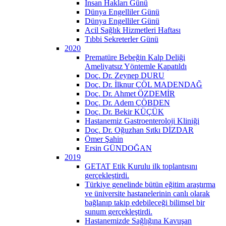
İnsan Hakları Günü
Dünya Engelliler Günü
Dünya Engelliler Günü
Acil Sağlık Hizmetleri Haftası
Tıbbi Sekreterler Günü
2020
Prematüre Bebeğin Kalp Deliği
Ameliyatsız Yöntemle Kapatıldı
Doç. Dr. Zeynep DURU
Doç. Dr. İlknur ÇÖL MADENDAĞ
Doç. Dr. Ahmet ÖZDEMİR
Doç. Dr. Adem ÇÖBDEN
Doç. Dr. Bekir KÜÇÜK
Hastanemiz Gastroenteroloji Kliniği
Doç. Dr. Oğuzhan Sıtkı DİZDAR
Ömer Şahin
Ersin GÜNDOĞAN
2019
GETAT Etik Kurulu ilk toplantısını
gerçekleştirdi.
Türkiye genelinde bütün eğitim araştırma
ve üniversite hastanelerinin canlı olarak
bağlanıp takip edebileceği bilimsel bir
sunum gerçekleştirdi.
Hastanemizde Sağlığına Kavuşan