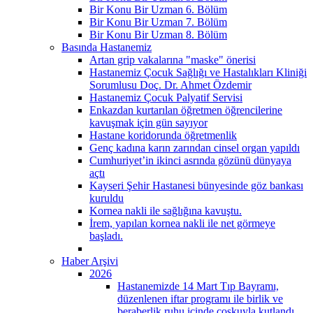
Bir Konu Bir Uzman 6. Bölüm
Bir Konu Bir Uzman 7. Bölüm
Bir Konu Bir Uzman 8. Bölüm
Basında Hastanemiz
Artan grip vakalarına "maske" önerisi
Hastanemiz Çocuk Sağlığı ve Hastalıkları Kliniği
Sorumlusu Doç. Dr. Ahmet Özdemir
Hastanemiz Çocuk Palyatif Servisi
Enkazdan kurtarılan öğretmen öğrencilerine
kavuşmak için gün sayıyor
Hastane koridorunda öğretmenlik
Genç kadına karın zarından cinsel organ yapıldı
Cumhuriyet’in ikinci asrında gözünü dünyaya
açtı
Kayseri Şehir Hastanesi bünyesinde göz bankası
kuruldu
Kornea nakli ile sağlığına kavuştu.
İrem, yapılan kornea nakli ile net görmeye
başladı.
Haber Arşivi
2026
Hastanemizde 14 Mart Tıp Bayramı,
düzenlenen iftar programı ile birlik ve
beraberlik ruhu içinde coşkuyla kutlandı.