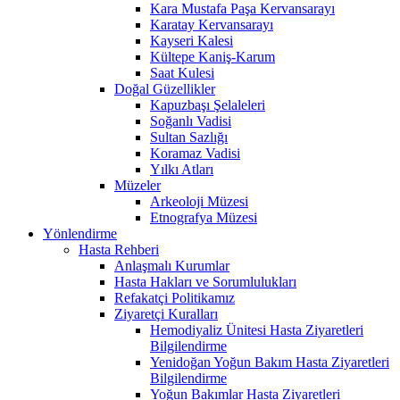
Kara Mustafa Paşa Kervansarayı
Karatay Kervansarayı
Kayseri Kalesi
Kültepe Kaniş-Karum
Saat Kulesi
Doğal Güzellikler
Kapuzbaşı Şelaleleri
Soğanlı Vadisi
Sultan Sazlığı
Koramaz Vadisi
Yılkı Atları
Müzeler
Arkeoloji Müzesi
Etnografya Müzesi
Yönlendirme
Hasta Rehberi
Anlaşmalı Kurumlar
Hasta Hakları ve Sorumlulukları
Refakatçi Politikamız
Ziyaretçi Kuralları
Hemodiyaliz Ünitesi Hasta Ziyaretleri
Bilgilendirme
Yenidoğan Yoğun Bakım Hasta Ziyaretleri
Bilgilendirme
Yoğun Bakımlar Hasta Ziyaretleri