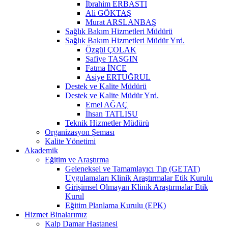
İbrahim ERBASTI
Ali GÖKTAŞ
Murat ARSLANBAŞ
Sağlık Bakım Hizmetleri Müdürü
Sağlık Bakım Hizmetleri Müdür Yrd.
Özgül ÇOLAK
Safiye TAŞGIN
Fatma İNCE
Asiye ERTUĞRUL
Destek ve Kalite Müdürü
Destek ve Kalite Müdür Yrd.
Emel AĞAÇ
İhsan TATLISU
Teknik Hizmetler Müdürü
Organizasyon Şeması
Kalite Yönetimi
Akademik
Eğitim ve Araştırma
Geleneksel ve Tamamlayıcı Tıp (GETAT)
Uygulamaları Klinik Araştırmalar Etik Kurulu
Girişimsel Olmayan Klinik Araştırmalar Etik
Kurul
Eğitim Planlama Kurulu (EPK)
Hizmet Binalarımız
Kalp Damar Hastanesi