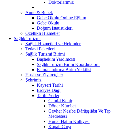
Doktorlarımız
Anne & Bebek
Gebe Okulu Online Eğitim
Gebe Okulu
Doğum İstatistikleri
Özellikli Hizmetler
Sağlık Turizmi
Sağlık Hizmetleri ve Hekimler
Tedavi Paketleri
Sağlık Turizmi Birimi
Başhekim Yardımcısı
Sağlık Turizm Birim Koordinatörü
Faturalandırma Birim Yetkilisi
Hasta ve Ziyaretçiler
Şehrimiz
Kayseri Tarihi
Erciyes Dağı
Tarihi Yerler
Cami-i Kebir
Döner Kümbet
Gevher Nesibe Dârüşşifâsı Ve Tıp
Medresesi
Hunat Hatun Külliyesi
Kapalı Çarşı