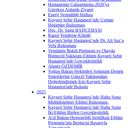
Hastanemiz Çalışanlarına 2026'ya
Girerken Anlamlı Ziyaret
Enerji Verimliliği Haftası
Kayseri Şehir Hastanesi’nde Uzman
Hekimler Buluşması
Doç. Dr. Sami BAHÇEBAŞI
Rapor Yenileme Kliniği
Kayseri Şehir Hastanesi’nde Dr. Ali Saz’a
Vefa Buluşması
Ventilatör İlişkili Pnömoni ve Olayda
Bütüncül Yaklaşım Eğitimi Kayseri Şehir
Hastanesi’nde Gerçekleştirildi
Ahmet ÖZDEMİR
Yoğun Bakım Hekimleri Solunum Destek
Sistemlerine Güncel Yaklaşımları
Değerlendirmek İçin Kayseri Şehir
Hastanesi'nde Buluştu
2025
Kayseri Şehir Hastanesi’nde Hafta Sonu
Multidisipliner Eğitim Buluşması.
Kayseri Şehir Hastanesi’nde Hafta Sonu
İki Eğitim Birden Gerçekleştirildi.
Acil Bakım Hemşireliği Sertifikalı Eğitim
Programı’nın Beşincisi Başarıyla
Tamamlandı.