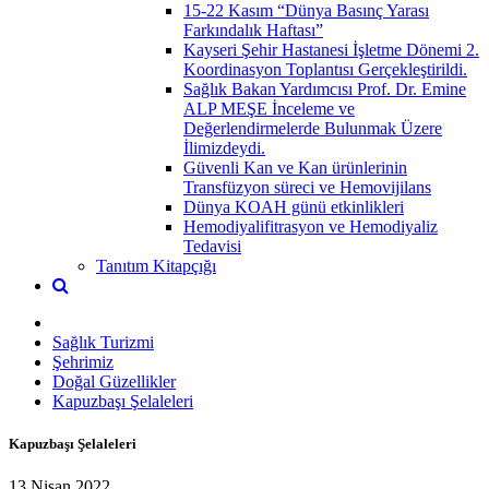
15-22 Kasım “Dünya Basınç Yarası
Farkındalık Haftası”
Kayseri Şehir Hastanesi İşletme Dönemi 2.
Koordinasyon Toplantısı Gerçekleştirildi.
Sağlık Bakan Yardımcısı Prof. Dr. Emine
ALP MEŞE İnceleme ve
Değerlendirmelerde Bulunmak Üzere
İlimizdeydi.
Güvenli Kan ve Kan ürünlerinin
Transfüzyon süreci ve Hemovijilans
Dünya KOAH günü etkinlikleri
Hemodiyalifitrasyon ve Hemodiyaliz
Tedavisi
Tanıtım Kitapçığı
Sağlık Turizmi
Şehrimiz
Doğal Güzellikler
Kapuzbaşı Şelaleleri
Kapuzbaşı Şelaleleri
13 Nisan 2022