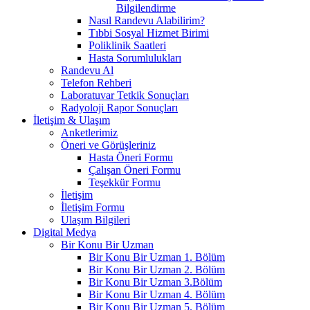
Bilgilendirme
Nasıl Randevu Alabilirim?
Tıbbi Sosyal Hizmet Birimi
Poliklinik Saatleri
Hasta Sorumlulukları
Randevu Al
Telefon Rehberi
Laboratuvar Tetkik Sonuçları
Radyoloji Rapor Sonuçları
İletişim & Ulaşım
Anketlerimiz
Öneri ve Görüşleriniz
Hasta Öneri Formu
Çalışan Öneri Formu
Teşekkür Formu
İletişim
İletişim Formu
Ulaşım Bilgileri
Digital Medya
Bir Konu Bir Uzman
Bir Konu Bir Uzman 1. Bölüm
Bir Konu Bir Uzman 2. Bölüm
Bir Konu Bir Uzman 3.Bölüm
Bir Konu Bir Uzman 4. Bölüm
Bir Konu Bir Uzman 5. Bölüm