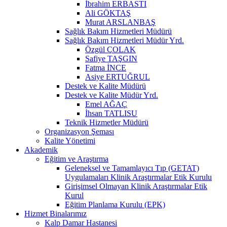
İbrahim ERBASTI
Ali GÖKTAŞ
Murat ARSLANBAŞ
Sağlık Bakım Hizmetleri Müdürü
Sağlık Bakım Hizmetleri Müdür Yrd.
Özgül ÇOLAK
Safiye TAŞGIN
Fatma İNCE
Asiye ERTUĞRUL
Destek ve Kalite Müdürü
Destek ve Kalite Müdür Yrd.
Emel AĞAÇ
İhsan TATLISU
Teknik Hizmetler Müdürü
Organizasyon Şeması
Kalite Yönetimi
Akademik
Eğitim ve Araştırma
Geleneksel ve Tamamlayıcı Tıp (GETAT)
Uygulamaları Klinik Araştırmalar Etik Kurulu
Girişimsel Olmayan Klinik Araştırmalar Etik
Kurul
Eğitim Planlama Kurulu (EPK)
Hizmet Binalarımız
Kalp Damar Hastanesi