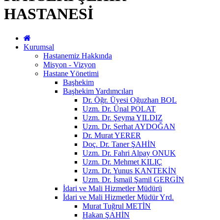
HASTANESİ
Kurumsal
Hastanemiz Hakkında
Misyon - Vizyon
Hastane Yönetimi
Başhekim
Başhekim Yardımcıları
Dr. Öğr. Üyesi Oğuzhan BOL
Uzm. Dr. Ünal POLAT
Uzm. Dr. Şeyma YILDIZ
Uzm. Dr. Serhat AYDOĞAN
Dr. Murat YERER
Doç. Dr. Taner ŞAHİN
Uzm. Dr. Fahri Alpay ONUK
Uzm. Dr. Mehmet KILIÇ
Uzm. Dr. Yunus KANTEKİN
Uzm. Dr. İsmail Şamil GERGİN
İdari ve Mali Hizmetler Müdürü
İdari ve Mali Hizmetler Müdür Yrd.
Murat Tuğrul METİN
Hakan ŞAHİN