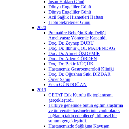
İnsan Hakları Günü
Dünya Engelliler Günü
Dünya Engelliler Günü
Acil Sağlık Hizmetleri Haftası
Tıbbi Sekreterler Günü
2020
Prematüre Bebeğin Kalp Deliği
Ameliyatsız Yöntemle Kapatıldı
Doç. Dr. Zeynep DURU
Doç. Dr. İlknur ÇÖL MADENDAĞ
Doç. Dr. Ahmet ÖZDEMİR
Doç. Dr. Adem ÇÖBDEN
Doç. Dr. Bekir KÜÇÜK
Hastanemiz Gastroenteroloji Kliniği
Doç. Dr. Oğuzhan Sıtkı DİZDAR
Ömer Şahin
Ersin GÜNDOĞAN
2019
GETAT Etik Kurulu ilk toplantısını
gerçekleştirdi.
Türkiye genelinde bütün eğitim araştırma
ve üniversite hastanelerinin canlı olarak
bağlanıp takip edebileceği bilimsel bir
sunum gerçekleştirdi.
Hastanemizde Sağlığına Kavuşan