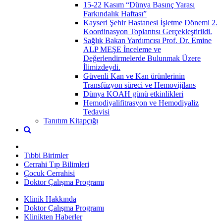
15-22 Kasım “Dünya Basınç Yarası
Farkındalık Haftası”
Kayseri Şehir Hastanesi İşletme Dönemi 2.
Koordinasyon Toplantısı Gerçekleştirildi.
Sağlık Bakan Yardımcısı Prof. Dr. Emine
ALP MEŞE İnceleme ve
Değerlendirmelerde Bulunmak Üzere
İlimizdeydi.
Güvenli Kan ve Kan ürünlerinin
Transfüzyon süreci ve Hemovijilans
Dünya KOAH günü etkinlikleri
Hemodiyalifitrasyon ve Hemodiyaliz
Tedavisi
Tanıtım Kitapçığı
Tıbbi Birimler
Cerrahi Tıp Bilimleri
Çocuk Cerrahisi
Doktor Çalışma Programı
Klinik Hakkında
Doktor Çalışma Programı
Klinikten Haberler