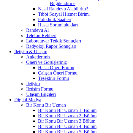
Bilgilendirme
Nasıl Randevu Alabilirim?
Tıbbi Sosyal Hizmet Birimi
Poliklinik Saatleri
Hasta Sorumlulukları
Randevu Al
Telefon Rehberi
Laboratuvar Tetkik Sonuçları
Radyoloji Rapor Sonuçları
İletişim & Ulaşım
Anketlerimiz
Öneri ve Görüşleriniz
Hasta Öneri Formu
Çalışan Öneri Formu
Teşekkür Formu
İletişim
İletişim Formu
Ulaşım Bilgileri
Digital Medya
Bir Konu Bir Uzman
Bir Konu Bir Uzman 1. Bölüm
Bir Konu Bir Uzman 2. Bölüm
Bir Konu Bir Uzman 3.Bölüm
Bir Konu Bir Uzman 4. Bölüm
Bir Konu Bir Uzman 5. Bölüm