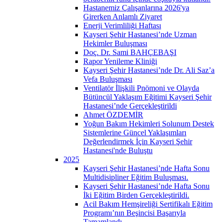
Hastanemiz Çalışanlarına 2026'ya
Girerken Anlamlı Ziyaret
Enerji Verimliliği Haftası
Kayseri Şehir Hastanesi’nde Uzman
Hekimler Buluşması
Doç. Dr. Sami BAHÇEBAŞI
Rapor Yenileme Kliniği
Kayseri Şehir Hastanesi’nde Dr. Ali Saz’a
Vefa Buluşması
Ventilatör İlişkili Pnömoni ve Olayda
Bütüncül Yaklaşım Eğitimi Kayseri Şehir
Hastanesi’nde Gerçekleştirildi
Ahmet ÖZDEMİR
Yoğun Bakım Hekimleri Solunum Destek
Sistemlerine Güncel Yaklaşımları
Değerlendirmek İçin Kayseri Şehir
Hastanesi'nde Buluştu
2025
Kayseri Şehir Hastanesi’nde Hafta Sonu
Multidisipliner Eğitim Buluşması.
Kayseri Şehir Hastanesi’nde Hafta Sonu
İki Eğitim Birden Gerçekleştirildi.
Acil Bakım Hemşireliği Sertifikalı Eğitim
Programı’nın Beşincisi Başarıyla
Tamamlandı.