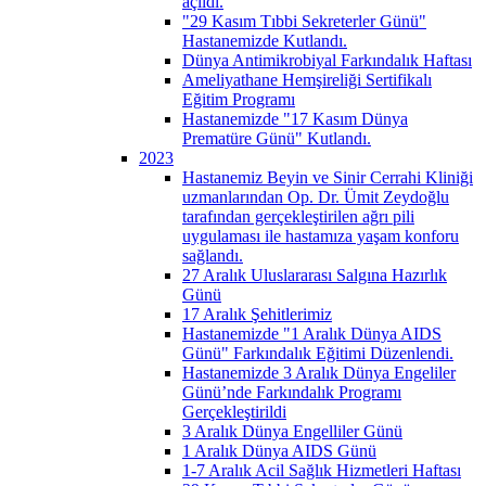
açıldı.
"29 Kasım Tıbbi Sekreterler Günü"
Hastanemizde Kutlandı.
Dünya Antimikrobiyal Farkındalık Haftası
Ameliyathane Hemşireliği Sertifikalı
Eğitim Programı
Hastanemizde "17 Kasım Dünya
Prematüre Günü" Kutlandı.
2023
Hastanemiz Beyin ve Sinir Cerrahi Kliniği
uzmanlarından Op. Dr. Ümit Zeydoğlu
tarafından gerçekleştirilen ağrı pili
uygulaması ile hastamıza yaşam konforu
sağlandı.
27 Aralık Uluslararası Salgına Hazırlık
Günü
17 Aralık Şehitlerimiz
Hastanemizde "1 Aralık Dünya AIDS
Günü" Farkındalık Eğitimi Düzenlendi.
Hastanemizde 3 Aralık Dünya Engeliler
Günü’nde Farkındalık Programı
Gerçekleştirildi
3 Aralık Dünya Engelliler Günü
1 Aralık Dünya AIDS Günü
1-7 Aralık Acil Sağlık Hizmetleri Haftası