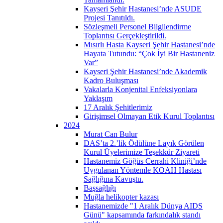
Kayseri Şehir Hastanesi’nde ASUDE
Projesi Tanıtıldı.
Sözleşmeli Personel Bilgilendirme
Toplantısı Gerçekleştirildi.
Mısırlı Hasta Kayseri Şehir Hastanesi’nde
Hayata Tutundu: “Çok İyi Bir Hastaneniz
Var”
Kayseri Şehir Hastanesi’nde Akademik
Kadro Buluşması
Vakalarla Konjenital Enfeksiyonlara
Yaklaşım
17 Aralık Şehitlerimiz
Girişimsel Olmayan Etik Kurul Toplantısı
2024
Murat Can Bulur
DAS’ta 2.’lik Ödülüne Layık Görülen
Kurul Üyelerimize Teşekkür Ziyareti
Hastanemiz Göğüs Cerrahi Kliniği’nde
Uygulanan Yöntemle KOAH Hastası
Sağlığına Kavuştu.
Başsağlığı
Muğla helikopter kazası
Hastanemizde "1 Aralık Dünya AIDS
Günü" kapsamında farkındalık standı