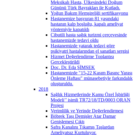
Meksikalı Hasta, Ülkesindeki Doğum
Gününü Türk Bayrakları ile Kutladı.
Yoğun Bakım Hemşireliği sertifikasyonu
Hastanemize başvuran 81 yaşındaki
hastanın kalp boşluğu, kapalı ameliyat
yöntemiyle kapatıldı
Cibutili hasta sağık turizmi çerçevesinde
hastanemizde tedavi oldu
Hastanemizde yatarak tedavi göre
psikiyatri hastalarından el sanatları sergisi
Hizmet Değerlendirme Toplantısı
Gerçekleştirildi
Doç. Dr. Eda ŞİMŞEK
Hastanemizde "15-22 Kasım Basınç Yarası
Önleme Haftası" münasebetiyle farkındalık
oluşturuldu.
2018
Sağlık Hizmetlerinde Kamu Özel İşbirliği
Modeli’’ isimli TR72/18/TD/0003 ORAN
Projesi
Verimlilik ve Yerinde Değerlendirmesi
Böbrek Taşı Demişler Atar Damar
Genişlemesi Çıktı
Safra Kanalını Tıkamış Taşlardan
Ameliyatsız Kurtuluyor.