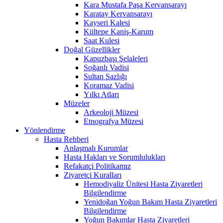
Kara Mustafa Paşa Kervansarayı
Karatay Kervansarayı
Kayseri Kalesi
Kültepe Kaniş-Karum
Saat Kulesi
Doğal Güzellikler
Kapuzbaşı Şelaleleri
Soğanlı Vadisi
Sultan Sazlığı
Koramaz Vadisi
Yılkı Atları
Müzeler
Arkeoloji Müzesi
Etnografya Müzesi
Yönlendirme
Hasta Rehberi
Anlaşmalı Kurumlar
Hasta Hakları ve Sorumlulukları
Refakatçi Politikamız
Ziyaretçi Kuralları
Hemodiyaliz Ünitesi Hasta Ziyaretleri
Bilgilendirme
Yenidoğan Yoğun Bakım Hasta Ziyaretleri
Bilgilendirme
Yoğun Bakımlar Hasta Ziyaretleri