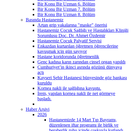
Bir Konu Bir Uzman 6. Bölüm
Bir Konu Bir Uzman 7. Bölüm
Bir Konu Bir Uzman 8. Bölüm
Basında Hastanemiz
Artan grip vakalarına "maske" önerisi
Hastanemiz Çocuk Sağlığı ve Hastalıkları Kliniği
Sorumlusu Doç. Dr. Ahmet Özdemir
Hastanemiz Çocuk Palyatif Servisi
Enkazdan kurtarılan öğretmen öğrencilerine
kavuşmak için gün sayıyor
Hastane koridorunda öğretmenlik
Genç kadına karın zarından cinsel organ yapıldı
Cumhuriyet’in ikinci asrında gözünü dünyaya
açtı
Kayseri Şehir Hastanesi bünyesinde göz bankası
kuruldu
Kornea nakli ile sağlığına kavuştu.
İrem, yapılan kornea nakli ile net görmeye
başladı.
Haber Arşivi
2026
Hastanemizde 14 Mart Tıp Bayramı,
düzenlenen iftar programı ile birlik ve
beraberlik ruhu içinde coşkuyla kutlandı.