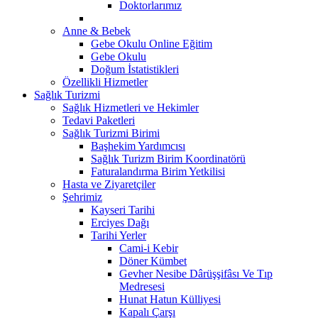
Doktorlarımız
Anne & Bebek
Gebe Okulu Online Eğitim
Gebe Okulu
Doğum İstatistikleri
Özellikli Hizmetler
Sağlık Turizmi
Sağlık Hizmetleri ve Hekimler
Tedavi Paketleri
Sağlık Turizmi Birimi
Başhekim Yardımcısı
Sağlık Turizm Birim Koordinatörü
Faturalandırma Birim Yetkilisi
Hasta ve Ziyaretçiler
Şehrimiz
Kayseri Tarihi
Erciyes Dağı
Tarihi Yerler
Cami-i Kebir
Döner Kümbet
Gevher Nesibe Dârüşşifâsı Ve Tıp
Medresesi
Hunat Hatun Külliyesi
Kapalı Çarşı