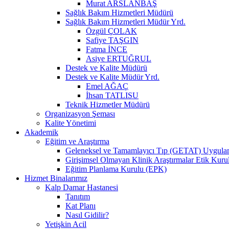
Murat ARSLANBAŞ
Sağlık Bakım Hizmetleri Müdürü
Sağlık Bakım Hizmetleri Müdür Yrd.
Özgül ÇOLAK
Safiye TAŞGIN
Fatma İNCE
Asiye ERTUĞRUL
Destek ve Kalite Müdürü
Destek ve Kalite Müdür Yrd.
Emel AĞAÇ
İhsan TATLISU
Teknik Hizmetler Müdürü
Organizasyon Şeması
Kalite Yönetimi
Akademik
Eğitim ve Araştırma
Geleneksel ve Tamamlayıcı Tıp (GETAT) Uygulama
Girişimsel Olmayan Klinik Araştırmalar Etik Kuru
Eğitim Planlama Kurulu (EPK)
Hizmet Binalarımız
Kalp Damar Hastanesi
Tanıtım
Kat Planı
Nasıl Gidilir?
Yetişkin Acil