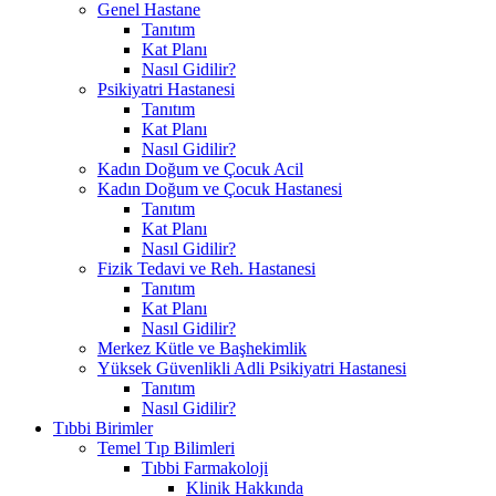
Genel Hastane
Tanıtım
Kat Planı
Nasıl Gidilir?
Psikiyatri Hastanesi
Tanıtım
Kat Planı
Nasıl Gidilir?
Kadın Doğum ve Çocuk Acil
Kadın Doğum ve Çocuk Hastanesi
Tanıtım
Kat Planı
Nasıl Gidilir?
Fizik Tedavi ve Reh. Hastanesi
Tanıtım
Kat Planı
Nasıl Gidilir?
Merkez Kütle ve Başhekimlik
Yüksek Güvenlikli Adli Psikiyatri Hastanesi
Tanıtım
Nasıl Gidilir?
Tıbbi Birimler
Temel Tıp Bilimleri
Tıbbi Farmakoloji
Klinik Hakkında