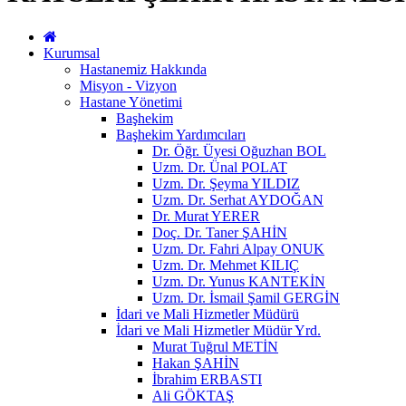
Kurumsal
Hastanemiz Hakkında
Misyon - Vizyon
Hastane Yönetimi
Başhekim
Başhekim Yardımcıları
Dr. Öğr. Üyesi Oğuzhan BOL
Uzm. Dr. Ünal POLAT
Uzm. Dr. Şeyma YILDIZ
Uzm. Dr. Serhat AYDOĞAN
Dr. Murat YERER
Doç. Dr. Taner ŞAHİN
Uzm. Dr. Fahri Alpay ONUK
Uzm. Dr. Mehmet KILIÇ
Uzm. Dr. Yunus KANTEKİN
Uzm. Dr. İsmail Şamil GERGİN
İdari ve Mali Hizmetler Müdürü
İdari ve Mali Hizmetler Müdür Yrd.
Murat Tuğrul METİN
Hakan ŞAHİN
İbrahim ERBASTI
Ali GÖKTAŞ