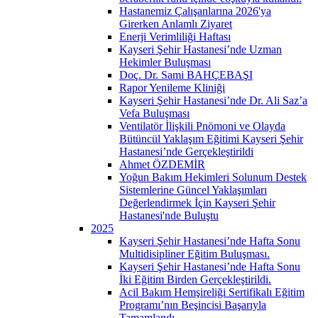
Hastanemiz Çalışanlarına 2026'ya
Girerken Anlamlı Ziyaret
Enerji Verimliliği Haftası
Kayseri Şehir Hastanesi’nde Uzman
Hekimler Buluşması
Doç. Dr. Sami BAHÇEBAŞI
Rapor Yenileme Kliniği
Kayseri Şehir Hastanesi’nde Dr. Ali Saz’a
Vefa Buluşması
Ventilatör İlişkili Pnömoni ve Olayda
Bütüncül Yaklaşım Eğitimi Kayseri Şehir
Hastanesi’nde Gerçekleştirildi
Ahmet ÖZDEMİR
Yoğun Bakım Hekimleri Solunum Destek
Sistemlerine Güncel Yaklaşımları
Değerlendirmek İçin Kayseri Şehir
Hastanesi'nde Buluştu
2025
Kayseri Şehir Hastanesi’nde Hafta Sonu
Multidisipliner Eğitim Buluşması.
Kayseri Şehir Hastanesi’nde Hafta Sonu
İki Eğitim Birden Gerçekleştirildi.
Acil Bakım Hemşireliği Sertifikalı Eğitim
Programı’nın Beşincisi Başarıyla
Tamamlandı.