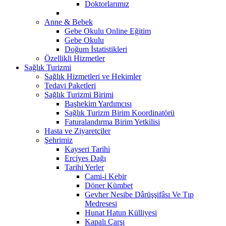
Doktorlarımız
Anne & Bebek
Gebe Okulu Online Eğitim
Gebe Okulu
Doğum İstatistikleri
Özellikli Hizmetler
Sağlık Turizmi
Sağlık Hizmetleri ve Hekimler
Tedavi Paketleri
Sağlık Turizmi Birimi
Başhekim Yardımcısı
Sağlık Turizm Birim Koordinatörü
Faturalandırma Birim Yetkilisi
Hasta ve Ziyaretçiler
Şehrimiz
Kayseri Tarihi
Erciyes Dağı
Tarihi Yerler
Cami-i Kebir
Döner Kümbet
Gevher Nesibe Dârüşşifâsı Ve Tıp
Medresesi
Hunat Hatun Külliyesi
Kapalı Çarşı