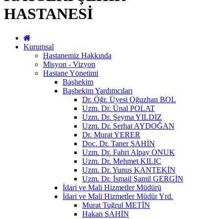
HASTANESİ
Kurumsal
Hastanemiz Hakkında
Misyon - Vizyon
Hastane Yönetimi
Başhekim
Başhekim Yardımcıları
Dr. Öğr. Üyesi Oğuzhan BOL
Uzm. Dr. Ünal POLAT
Uzm. Dr. Şeyma YILDIZ
Uzm. Dr. Serhat AYDOĞAN
Dr. Murat YERER
Doç. Dr. Taner ŞAHİN
Uzm. Dr. Fahri Alpay ONUK
Uzm. Dr. Mehmet KILIÇ
Uzm. Dr. Yunus KANTEKİN
Uzm. Dr. İsmail Şamil GERGİN
İdari ve Mali Hizmetler Müdürü
İdari ve Mali Hizmetler Müdür Yrd.
Murat Tuğrul METİN
Hakan ŞAHİN