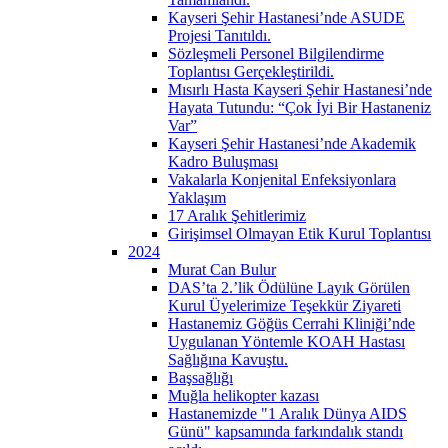
Kayseri Şehir Hastanesi’nde ASUDE
Projesi Tanıtıldı.
Sözleşmeli Personel Bilgilendirme
Toplantısı Gerçekleştirildi.
Mısırlı Hasta Kayseri Şehir Hastanesi’nde
Hayata Tutundu: “Çok İyi Bir Hastaneniz
Var”
Kayseri Şehir Hastanesi’nde Akademik
Kadro Buluşması
Vakalarla Konjenital Enfeksiyonlara
Yaklaşım
17 Aralık Şehitlerimiz
Girişimsel Olmayan Etik Kurul Toplantısı
2024
Murat Can Bulur
DAS’ta 2.’lik Ödülüne Layık Görülen
Kurul Üyelerimize Teşekkür Ziyareti
Hastanemiz Göğüs Cerrahi Kliniği’nde
Uygulanan Yöntemle KOAH Hastası
Sağlığına Kavuştu.
Başsağlığı
Muğla helikopter kazası
Hastanemizde "1 Aralık Dünya AIDS
Günü" kapsamında farkındalık standı