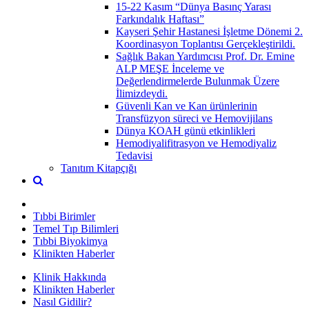
15-22 Kasım “Dünya Basınç Yarası
Farkındalık Haftası”
Kayseri Şehir Hastanesi İşletme Dönemi 2.
Koordinasyon Toplantısı Gerçekleştirildi.
Sağlık Bakan Yardımcısı Prof. Dr. Emine
ALP MEŞE İnceleme ve
Değerlendirmelerde Bulunmak Üzere
İlimizdeydi.
Güvenli Kan ve Kan ürünlerinin
Transfüzyon süreci ve Hemovijilans
Dünya KOAH günü etkinlikleri
Hemodiyalifitrasyon ve Hemodiyaliz
Tedavisi
Tanıtım Kitapçığı
Tıbbi Birimler
Temel Tıp Bilimleri
Tıbbi Biyokimya
Klinikten Haberler
Klinik Hakkında
Klinikten Haberler
Nasıl Gidilir?