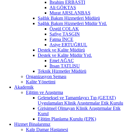
İbrahim ERBASTI
Ali GÖKTAŞ
Murat ARSLANBAŞ
Sağlık Bakım Hizmetleri Müdürü
Sağlık Bakım Hizmetleri Müdür Yrd.
Özgül ÇOLAK
Safiye TAŞGIN
Fatma İNCE
Asiye ERTUĞRUL
Destek ve Kalite Müdürü
Destek ve Kalite Müdür Yrd.
Emel AĞAÇ
İhsan TATLISU
Teknik Hizmetler Müdürü
Organizasyon Şeması
Kalite Yönetimi
Akademik
Eğitim ve Araştırma
Geleneksel ve Tamamlayıcı Tıp (GETAT)
Uygulamaları Klinik Araştırmalar Etik Kurulu
Girişimsel Olmayan Klinik Araştırmalar Etik
Kurul
Eğitim Planlama Kurulu (EPK)
Hizmet Binalarımız
Kalp Damar Hastanesi