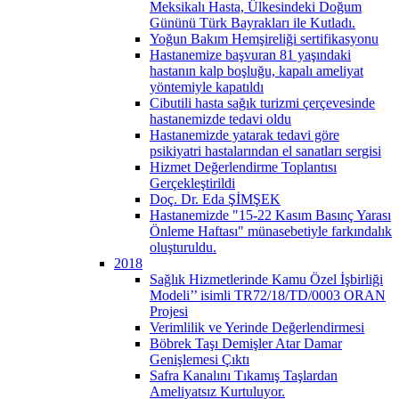
Meksikalı Hasta, Ülkesindeki Doğum
Gününü Türk Bayrakları ile Kutladı.
Yoğun Bakım Hemşireliği sertifikasyonu
Hastanemize başvuran 81 yaşındaki
hastanın kalp boşluğu, kapalı ameliyat
yöntemiyle kapatıldı
Cibutili hasta sağık turizmi çerçevesinde
hastanemizde tedavi oldu
Hastanemizde yatarak tedavi göre
psikiyatri hastalarından el sanatları sergisi
Hizmet Değerlendirme Toplantısı
Gerçekleştirildi
Doç. Dr. Eda ŞİMŞEK
Hastanemizde "15-22 Kasım Basınç Yarası
Önleme Haftası" münasebetiyle farkındalık
oluşturuldu.
2018
Sağlık Hizmetlerinde Kamu Özel İşbirliği
Modeli’’ isimli TR72/18/TD/0003 ORAN
Projesi
Verimlilik ve Yerinde Değerlendirmesi
Böbrek Taşı Demişler Atar Damar
Genişlemesi Çıktı
Safra Kanalını Tıkamış Taşlardan
Ameliyatsız Kurtuluyor.