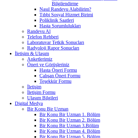
Bilgilendirme
Nasıl Randevu Alabilirim?
Tıbbi Sosyal Hizmet Birimi
Poliklinik Saatleri
Hasta Sorumlulukları
Randevu Al
Telefon Rehberi
Laboratuvar Tetkik Sonuçları
Radyoloji Rapor Sonuçları
İletişim & Ulaşım
Anketlerimiz
Öneri ve Görüşleriniz
Hasta Öneri Formu
Çalışan Öneri Formu
Teşekkür Formu
İletişim
İletişim Formu
Ulaşım Bilgileri
Digital Medya
Bir Konu Bir Uzman
Bir Konu Bir Uzman 1. Bölüm
Bir Konu Bir Uzman 2. Bölüm
Bir Konu Bir Uzman 3.Bölüm
Bir Konu Bir Uzman 4. Bölüm
Bir Konu Bir Uzman 5. Bölüm