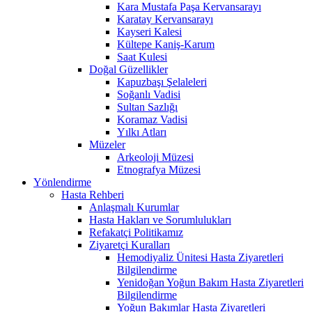
Kara Mustafa Paşa Kervansarayı
Karatay Kervansarayı
Kayseri Kalesi
Kültepe Kaniş-Karum
Saat Kulesi
Doğal Güzellikler
Kapuzbaşı Şelaleleri
Soğanlı Vadisi
Sultan Sazlığı
Koramaz Vadisi
Yılkı Atları
Müzeler
Arkeoloji Müzesi
Etnografya Müzesi
Yönlendirme
Hasta Rehberi
Anlaşmalı Kurumlar
Hasta Hakları ve Sorumlulukları
Refakatçi Politikamız
Ziyaretçi Kuralları
Hemodiyaliz Ünitesi Hasta Ziyaretleri
Bilgilendirme
Yenidoğan Yoğun Bakım Hasta Ziyaretleri
Bilgilendirme
Yoğun Bakımlar Hasta Ziyaretleri