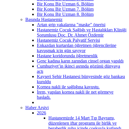
Bir Konu Bir Uzman 6. Bölüm
Bir Konu Bir Uzman 7. Bölüm
Bir Konu Bir Uzman 8. Bölüm
Basında Hastanemiz
Artan grip vakalarına "maske" önerisi
Hastanemiz Çocuk Sağlığı ve Hastalıkları Kliniği
Sorumlusu Doç. Dr. Ahmet Özdemir
Hastanemiz Çocuk Palyatif Servisi
Enkazdan kurtarılan öğretmen öğrencilerine
kavuşmak için gün sayıyor
Hastane koridorunda öğretmenlik
Genç kadına karın zarından cinsel organ yapıldı
Cumhuriyet’in ikinci asrında gözünü dünyaya
açtı
Kayseri Şehir Hastanesi bünyesinde göz bankası
kuruldu
Kornea nakli ile sağlığına kavuştu.
İrem, yapılan kornea nakli ile net görmeye
başladı.
Haber Arşivi
2026
Hastanemizde 14 Mart Tıp Bayramı,
düzenlenen iftar programı ile birlik ve
beraberlik ruhu içinde coşkuyla kutlandı.