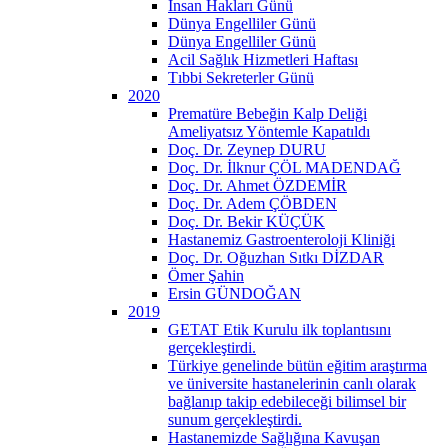
İnsan Hakları Günü
Dünya Engelliler Günü
Dünya Engelliler Günü
Acil Sağlık Hizmetleri Haftası
Tıbbi Sekreterler Günü
2020
Prematüre Bebeğin Kalp Deliği
Ameliyatsız Yöntemle Kapatıldı
Doç. Dr. Zeynep DURU
Doç. Dr. İlknur ÇÖL MADENDAĞ
Doç. Dr. Ahmet ÖZDEMİR
Doç. Dr. Adem ÇÖBDEN
Doç. Dr. Bekir KÜÇÜK
Hastanemiz Gastroenteroloji Kliniği
Doç. Dr. Oğuzhan Sıtkı DİZDAR
Ömer Şahin
Ersin GÜNDOĞAN
2019
GETAT Etik Kurulu ilk toplantısını
gerçekleştirdi.
Türkiye genelinde bütün eğitim araştırma
ve üniversite hastanelerinin canlı olarak
bağlanıp takip edebileceği bilimsel bir
sunum gerçekleştirdi.
Hastanemizde Sağlığına Kavuşan