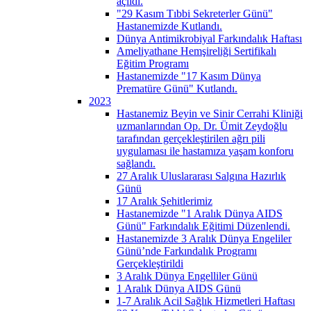
açıldı.
"29 Kasım Tıbbi Sekreterler Günü"
Hastanemizde Kutlandı.
Dünya Antimikrobiyal Farkındalık Haftası
Ameliyathane Hemşireliği Sertifikalı
Eğitim Programı
Hastanemizde "17 Kasım Dünya
Prematüre Günü" Kutlandı.
2023
Hastanemiz Beyin ve Sinir Cerrahi Kliniği
uzmanlarından Op. Dr. Ümit Zeydoğlu
tarafından gerçekleştirilen ağrı pili
uygulaması ile hastamıza yaşam konforu
sağlandı.
27 Aralık Uluslararası Salgına Hazırlık
Günü
17 Aralık Şehitlerimiz
Hastanemizde "1 Aralık Dünya AIDS
Günü" Farkındalık Eğitimi Düzenlendi.
Hastanemizde 3 Aralık Dünya Engeliler
Günü’nde Farkındalık Programı
Gerçekleştirildi
3 Aralık Dünya Engelliler Günü
1 Aralık Dünya AIDS Günü
1-7 Aralık Acil Sağlık Hizmetleri Haftası