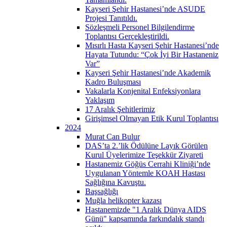
Kayseri Şehir Hastanesi’nde ASUDE
Projesi Tanıtıldı.
Sözleşmeli Personel Bilgilendirme
Toplantısı Gerçekleştirildi.
Mısırlı Hasta Kayseri Şehir Hastanesi’nde
Hayata Tutundu: “Çok İyi Bir Hastaneniz
Var”
Kayseri Şehir Hastanesi’nde Akademik
Kadro Buluşması
Vakalarla Konjenital Enfeksiyonlara
Yaklaşım
17 Aralık Şehitlerimiz
Girişimsel Olmayan Etik Kurul Toplantısı
2024
Murat Can Bulur
DAS’ta 2.’lik Ödülüne Layık Görülen
Kurul Üyelerimize Teşekkür Ziyareti
Hastanemiz Göğüs Cerrahi Kliniği’nde
Uygulanan Yöntemle KOAH Hastası
Sağlığına Kavuştu.
Başsağlığı
Muğla helikopter kazası
Hastanemizde "1 Aralık Dünya AIDS
Günü" kapsamında farkındalık standı