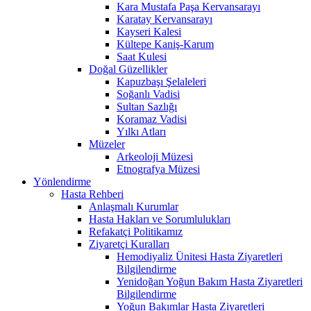
Kara Mustafa Paşa Kervansarayı
Karatay Kervansarayı
Kayseri Kalesi
Kültepe Kaniş-Karum
Saat Kulesi
Doğal Güzellikler
Kapuzbaşı Şelaleleri
Soğanlı Vadisi
Sultan Sazlığı
Koramaz Vadisi
Yılkı Atları
Müzeler
Arkeoloji Müzesi
Etnografya Müzesi
Yönlendirme
Hasta Rehberi
Anlaşmalı Kurumlar
Hasta Hakları ve Sorumlulukları
Refakatçi Politikamız
Ziyaretçi Kuralları
Hemodiyaliz Ünitesi Hasta Ziyaretleri
Bilgilendirme
Yenidoğan Yoğun Bakım Hasta Ziyaretleri
Bilgilendirme
Yoğun Bakımlar Hasta Ziyaretleri