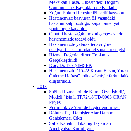
Meksikalı Hasta, Ülkesindeki Doğum
Gününü Türk Bayrakları ile Kutladı.
Yoğun Bakım Hemşireliği sertifikasyonu
Hastanemize başvuran 81 yaşındaki
hastanın kalp boşluğu, kapalı ameliyat
yöntemiyle kapatıldı
Cibutili hasta sağık turizmi çerçevesinde
hastanemizde tedavi oldu
Hastanemizde yatarak tedavi göre
psikiyatri hastalarından el sanatları sergisi
Hizmet Değerlendirme Toplantısı
Gerçekleştirildi
Doç. Dr. Eda ŞİMŞEK
Hastanemizde "15-22 Kasım Basınç Yarası
Önleme Haftası" münasebetiyle farkındalık
oluşturuldu.
2018
Sağlık Hizmetlerinde Kamu Özel İşbirliği
Modeli’’ isimli TR72/18/TD/0003 ORAN
Projesi
Verimlilik ve Yerinde Değerlendirmesi
Böbrek Taşı Demişler Atar Damar
Genişlemesi Çıktı
Safra Kanalını Tıkamış Taşlardan
Ameliyatsız Kurtuluyor.