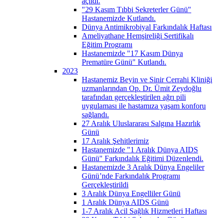
açıldı.
"29 Kasım Tıbbi Sekreterler Günü"
Hastanemizde Kutlandı.
Dünya Antimikrobiyal Farkındalık Haftası
Ameliyathane Hemşireliği Sertifikalı
Eğitim Programı
Hastanemizde "17 Kasım Dünya
Prematüre Günü" Kutlandı.
2023
Hastanemiz Beyin ve Sinir Cerrahi Kliniği
uzmanlarından Op. Dr. Ümit Zeydoğlu
tarafından gerçekleştirilen ağrı pili
uygulaması ile hastamıza yaşam konforu
sağlandı.
27 Aralık Uluslararası Salgına Hazırlık
Günü
17 Aralık Şehitlerimiz
Hastanemizde "1 Aralık Dünya AIDS
Günü" Farkındalık Eğitimi Düzenlendi.
Hastanemizde 3 Aralık Dünya Engeliler
Günü’nde Farkındalık Programı
Gerçekleştirildi
3 Aralık Dünya Engelliler Günü
1 Aralık Dünya AIDS Günü
1-7 Aralık Acil Sağlık Hizmetleri Haftası