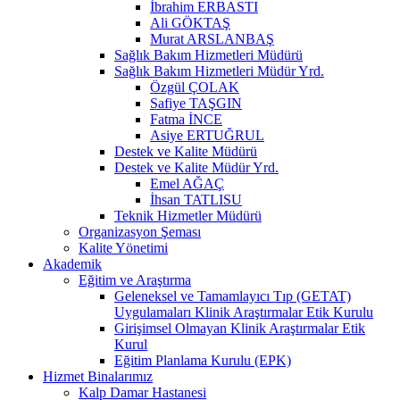
İbrahim ERBASTI
Ali GÖKTAŞ
Murat ARSLANBAŞ
Sağlık Bakım Hizmetleri Müdürü
Sağlık Bakım Hizmetleri Müdür Yrd.
Özgül ÇOLAK
Safiye TAŞGIN
Fatma İNCE
Asiye ERTUĞRUL
Destek ve Kalite Müdürü
Destek ve Kalite Müdür Yrd.
Emel AĞAÇ
İhsan TATLISU
Teknik Hizmetler Müdürü
Organizasyon Şeması
Kalite Yönetimi
Akademik
Eğitim ve Araştırma
Geleneksel ve Tamamlayıcı Tıp (GETAT)
Uygulamaları Klinik Araştırmalar Etik Kurulu
Girişimsel Olmayan Klinik Araştırmalar Etik
Kurul
Eğitim Planlama Kurulu (EPK)
Hizmet Binalarımız
Kalp Damar Hastanesi