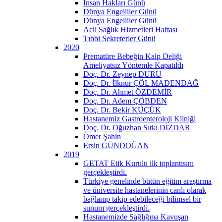
İnsan Hakları Günü
Dünya Engelliler Günü
Dünya Engelliler Günü
Acil Sağlık Hizmetleri Haftası
Tıbbi Sekreterler Günü
2020
Prematüre Bebeğin Kalp Deliği
Ameliyatsız Yöntemle Kapatıldı
Doç. Dr. Zeynep DURU
Doç. Dr. İlknur ÇÖL MADENDAĞ
Doç. Dr. Ahmet ÖZDEMİR
Doç. Dr. Adem ÇÖBDEN
Doç. Dr. Bekir KÜÇÜK
Hastanemiz Gastroenteroloji Kliniği
Doç. Dr. Oğuzhan Sıtkı DİZDAR
Ömer Şahin
Ersin GÜNDOĞAN
2019
GETAT Etik Kurulu ilk toplantısını
gerçekleştirdi.
Türkiye genelinde bütün eğitim araştırma
ve üniversite hastanelerinin canlı olarak
bağlanıp takip edebileceği bilimsel bir
sunum gerçekleştirdi.
Hastanemizde Sağlığına Kavuşan