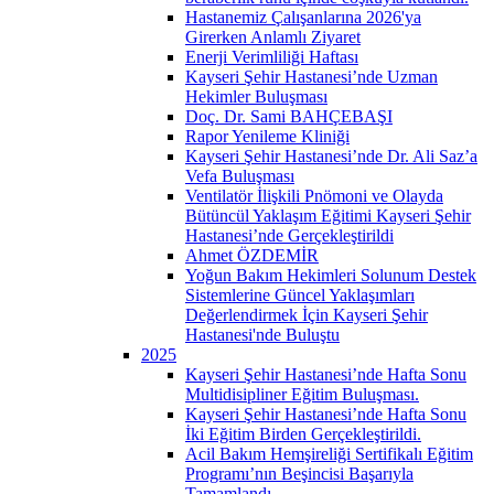
Hastanemiz Çalışanlarına 2026'ya
Girerken Anlamlı Ziyaret
Enerji Verimliliği Haftası
Kayseri Şehir Hastanesi’nde Uzman
Hekimler Buluşması
Doç. Dr. Sami BAHÇEBAŞI
Rapor Yenileme Kliniği
Kayseri Şehir Hastanesi’nde Dr. Ali Saz’a
Vefa Buluşması
Ventilatör İlişkili Pnömoni ve Olayda
Bütüncül Yaklaşım Eğitimi Kayseri Şehir
Hastanesi’nde Gerçekleştirildi
Ahmet ÖZDEMİR
Yoğun Bakım Hekimleri Solunum Destek
Sistemlerine Güncel Yaklaşımları
Değerlendirmek İçin Kayseri Şehir
Hastanesi'nde Buluştu
2025
Kayseri Şehir Hastanesi’nde Hafta Sonu
Multidisipliner Eğitim Buluşması.
Kayseri Şehir Hastanesi’nde Hafta Sonu
İki Eğitim Birden Gerçekleştirildi.
Acil Bakım Hemşireliği Sertifikalı Eğitim
Programı’nın Beşincisi Başarıyla
Tamamlandı.