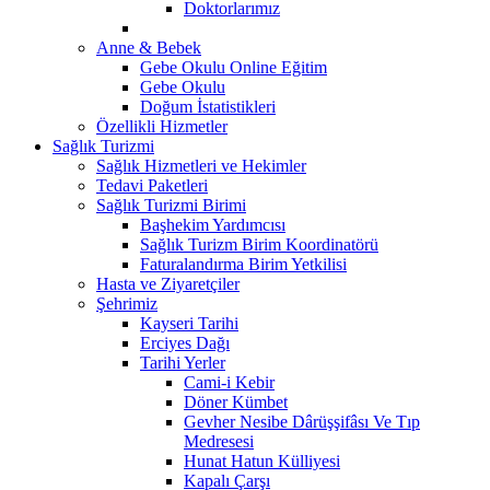
Doktorlarımız
Anne & Bebek
Gebe Okulu Online Eğitim
Gebe Okulu
Doğum İstatistikleri
Özellikli Hizmetler
Sağlık Turizmi
Sağlık Hizmetleri ve Hekimler
Tedavi Paketleri
Sağlık Turizmi Birimi
Başhekim Yardımcısı
Sağlık Turizm Birim Koordinatörü
Faturalandırma Birim Yetkilisi
Hasta ve Ziyaretçiler
Şehrimiz
Kayseri Tarihi
Erciyes Dağı
Tarihi Yerler
Cami-i Kebir
Döner Kümbet
Gevher Nesibe Dârüşşifâsı Ve Tıp
Medresesi
Hunat Hatun Külliyesi
Kapalı Çarşı