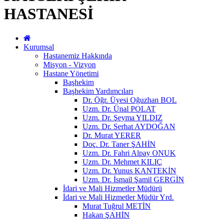
HASTANESİ
Kurumsal
Hastanemiz Hakkında
Misyon - Vizyon
Hastane Yönetimi
Başhekim
Başhekim Yardımcıları
Dr. Öğr. Üyesi Oğuzhan BOL
Uzm. Dr. Ünal POLAT
Uzm. Dr. Şeyma YILDIZ
Uzm. Dr. Serhat AYDOĞAN
Dr. Murat YERER
Doç. Dr. Taner ŞAHİN
Uzm. Dr. Fahri Alpay ONUK
Uzm. Dr. Mehmet KILIÇ
Uzm. Dr. Yunus KANTEKİN
Uzm. Dr. İsmail Şamil GERGİN
İdari ve Mali Hizmetler Müdürü
İdari ve Mali Hizmetler Müdür Yrd.
Murat Tuğrul METİN
Hakan ŞAHİN