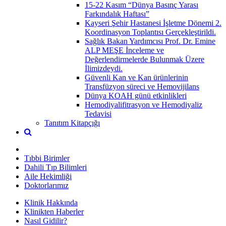
15-22 Kasım “Dünya Basınç Yarası
Farkındalık Haftası”
Kayseri Şehir Hastanesi İşletme Dönemi 2.
Koordinasyon Toplantısı Gerçekleştirildi.
Sağlık Bakan Yardımcısı Prof. Dr. Emine
ALP MEŞE İnceleme ve
Değerlendirmelerde Bulunmak Üzere
İlimizdeydi.
Güvenli Kan ve Kan ürünlerinin
Transfüzyon süreci ve Hemovijilans
Dünya KOAH günü etkinlikleri
Hemodiyalifitrasyon ve Hemodiyaliz
Tedavisi
Tanıtım Kitapçığı
Tıbbi Birimler
Dahili Tıp Bilimleri
Aile Hekimliği
Doktorlarımız
Klinik Hakkında
Klinikten Haberler
Nasıl Gidilir?