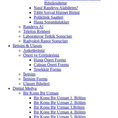
Bilgilendirme
Nasıl Randevu Alabilirim?
Tıbbi Sosyal Hizmet Birimi
Poliklinik Saatleri
Hasta Sorumlulukları
Randevu Al
Telefon Rehberi
Laboratuvar Tetkik Sonuçları
Radyoloji Rapor Sonuçları
İletişim & Ulaşım
Anketlerimiz
Öneri ve Görüşleriniz
Hasta Öneri Formu
Çalışan Öneri Formu
Teşekkür Formu
İletişim
İletişim Formu
Ulaşım Bilgileri
Digital Medya
Bir Konu Bir Uzman
Bir Konu Bir Uzman 1. Bölüm
Bir Konu Bir Uzman 2. Bölüm
Bir Konu Bir Uzman 3.Bölüm
Bir Konu Bir Uzman 4. Bölüm
Bir Konu Bir Uzman 5. Bölüm