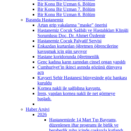
Bir Konu Bir Uzman 6. Bölüm
Bir Konu Bir Uzman 7. Bölüm
Bir Konu Bir Uzman 8. Bölüm
Basında Hastanemiz
Artan grip vakalarına "maske" önerisi
Hastanemiz Çocuk Sağlığı ve Hastalıkları Kliniği
Sorumlusu Doç. Dr. Ahmet Özdemir
Hastanemiz Çocuk Palyatif Servisi
Enkazdan kurtarılan öğretmen öğrencilerine
kavuşmak için gün sayıyor
Hastane koridorunda öğretmenlik
Genç kadına karın zarından cinsel organ yapıldı
Cumhuriyet’in ikinci asrında gözünü dünyaya
açtı
Kayseri Şehir Hastanesi bünyesinde göz bankası
kuruldu
Kornea nakli ile sağlığına kavuştu.
İrem, yapılan kornea nakli ile net görmeye
başladı.
Haber Arşivi
2026
Hastanemizde 14 Mart Tıp Bayramı,
düzenlenen iftar programı ile birlik ve
beraberlik ruhu içinde coşkuyla kutlandı.