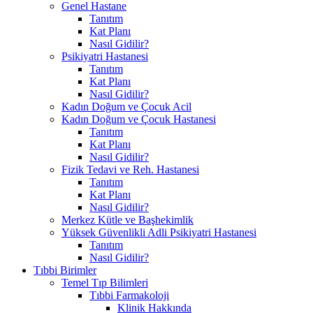
Genel Hastane
Tanıtım
Kat Planı
Nasıl Gidilir?
Psikiyatri Hastanesi
Tanıtım
Kat Planı
Nasıl Gidilir?
Kadın Doğum ve Çocuk Acil
Kadın Doğum ve Çocuk Hastanesi
Tanıtım
Kat Planı
Nasıl Gidilir?
Fizik Tedavi ve Reh. Hastanesi
Tanıtım
Kat Planı
Nasıl Gidilir?
Merkez Kütle ve Başhekimlik
Yüksek Güvenlikli Adli Psikiyatri Hastanesi
Tanıtım
Nasıl Gidilir?
Tıbbi Birimler
Temel Tıp Bilimleri
Tıbbi Farmakoloji
Klinik Hakkında