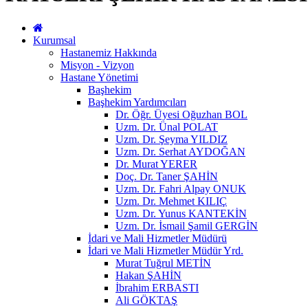
Kurumsal
Hastanemiz Hakkında
Misyon - Vizyon
Hastane Yönetimi
Başhekim
Başhekim Yardımcıları
Dr. Öğr. Üyesi Oğuzhan BOL
Uzm. Dr. Ünal POLAT
Uzm. Dr. Şeyma YILDIZ
Uzm. Dr. Serhat AYDOĞAN
Dr. Murat YERER
Doç. Dr. Taner ŞAHİN
Uzm. Dr. Fahri Alpay ONUK
Uzm. Dr. Mehmet KILIÇ
Uzm. Dr. Yunus KANTEKİN
Uzm. Dr. İsmail Şamil GERGİN
İdari ve Mali Hizmetler Müdürü
İdari ve Mali Hizmetler Müdür Yrd.
Murat Tuğrul METİN
Hakan ŞAHİN
İbrahim ERBASTI
Ali GÖKTAŞ