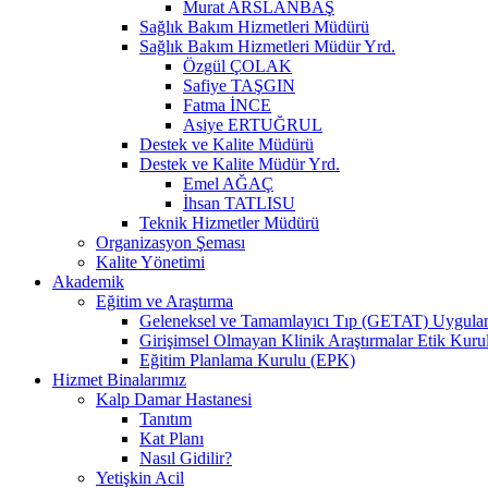
Murat ARSLANBAŞ
Sağlık Bakım Hizmetleri Müdürü
Sağlık Bakım Hizmetleri Müdür Yrd.
Özgül ÇOLAK
Safiye TAŞGIN
Fatma İNCE
Asiye ERTUĞRUL
Destek ve Kalite Müdürü
Destek ve Kalite Müdür Yrd.
Emel AĞAÇ
İhsan TATLISU
Teknik Hizmetler Müdürü
Organizasyon Şeması
Kalite Yönetimi
Akademik
Eğitim ve Araştırma
Geleneksel ve Tamamlayıcı Tıp (GETAT) Uygulama
Girişimsel Olmayan Klinik Araştırmalar Etik Kuru
Eğitim Planlama Kurulu (EPK)
Hizmet Binalarımız
Kalp Damar Hastanesi
Tanıtım
Kat Planı
Nasıl Gidilir?
Yetişkin Acil