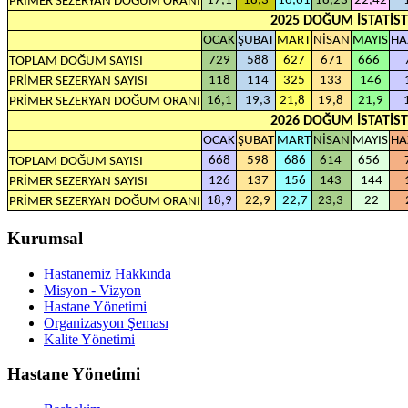
17,1
18,3
16,61
18,23
22,42
PRİMER SEZERYAN DOĞUM ORANI
2025 DOĞUM İSTATİST
OCAK
ŞUBAT
MART
NİSAN
MAYIS
HA
729
588
627
671
666
TOPLAM DOĞUM SAYISI
118
114
325
133
146
PRİMER SEZERYAN SAYISI
16,1
19,3
21,8
19,8
21,9
PRİMER SEZERYAN DOĞUM ORANI
2026 DOĞUM İSTATİST
OCAK
ŞUBAT
MART
NİSAN
MAYIS
HA
668
598
686
614
656
TOPLAM DOĞUM SAYISI
126
137
156
143
144
PRİMER SEZERYAN SAYISI
18,9
22,9
22,7
23,3
22
PRİMER SEZERYAN DOĞUM ORANI
Kurumsal
Hastanemiz Hakkında
Misyon - Vizyon
Hastane Yönetimi
Organizasyon Şeması
Kalite Yönetimi
Hastane Yönetimi