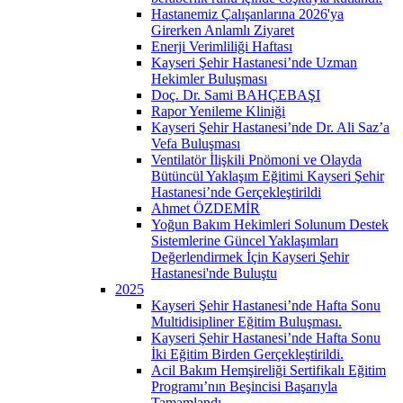
Hastanemiz Çalışanlarına 2026'ya
Girerken Anlamlı Ziyaret
Enerji Verimliliği Haftası
Kayseri Şehir Hastanesi’nde Uzman
Hekimler Buluşması
Doç. Dr. Sami BAHÇEBAŞI
Rapor Yenileme Kliniği
Kayseri Şehir Hastanesi’nde Dr. Ali Saz’a
Vefa Buluşması
Ventilatör İlişkili Pnömoni ve Olayda
Bütüncül Yaklaşım Eğitimi Kayseri Şehir
Hastanesi’nde Gerçekleştirildi
Ahmet ÖZDEMİR
Yoğun Bakım Hekimleri Solunum Destek
Sistemlerine Güncel Yaklaşımları
Değerlendirmek İçin Kayseri Şehir
Hastanesi'nde Buluştu
2025
Kayseri Şehir Hastanesi’nde Hafta Sonu
Multidisipliner Eğitim Buluşması.
Kayseri Şehir Hastanesi’nde Hafta Sonu
İki Eğitim Birden Gerçekleştirildi.
Acil Bakım Hemşireliği Sertifikalı Eğitim
Programı’nın Beşincisi Başarıyla
Tamamlandı.