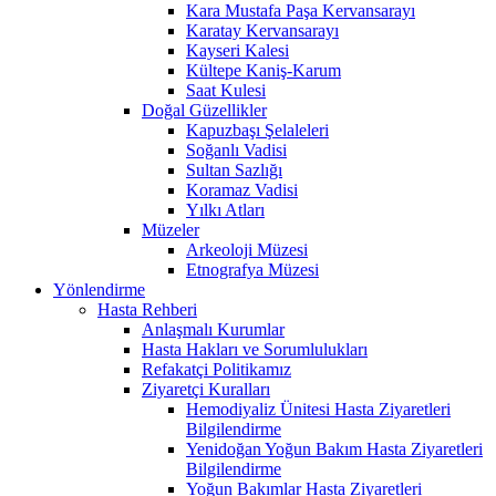
Kara Mustafa Paşa Kervansarayı
Karatay Kervansarayı
Kayseri Kalesi
Kültepe Kaniş-Karum
Saat Kulesi
Doğal Güzellikler
Kapuzbaşı Şelaleleri
Soğanlı Vadisi
Sultan Sazlığı
Koramaz Vadisi
Yılkı Atları
Müzeler
Arkeoloji Müzesi
Etnografya Müzesi
Yönlendirme
Hasta Rehberi
Anlaşmalı Kurumlar
Hasta Hakları ve Sorumlulukları
Refakatçi Politikamız
Ziyaretçi Kuralları
Hemodiyaliz Ünitesi Hasta Ziyaretleri
Bilgilendirme
Yenidoğan Yoğun Bakım Hasta Ziyaretleri
Bilgilendirme
Yoğun Bakımlar Hasta Ziyaretleri