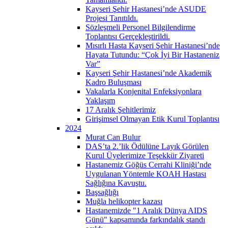
Kayseri Şehir Hastanesi’nde ASUDE
Projesi Tanıtıldı.
Sözleşmeli Personel Bilgilendirme
Toplantısı Gerçekleştirildi.
Mısırlı Hasta Kayseri Şehir Hastanesi’nde
Hayata Tutundu: “Çok İyi Bir Hastaneniz
Var”
Kayseri Şehir Hastanesi’nde Akademik
Kadro Buluşması
Vakalarla Konjenital Enfeksiyonlara
Yaklaşım
17 Aralık Şehitlerimiz
Girişimsel Olmayan Etik Kurul Toplantısı
2024
Murat Can Bulur
DAS’ta 2.’lik Ödülüne Layık Görülen
Kurul Üyelerimize Teşekkür Ziyareti
Hastanemiz Göğüs Cerrahi Kliniği’nde
Uygulanan Yöntemle KOAH Hastası
Sağlığına Kavuştu.
Başsağlığı
Muğla helikopter kazası
Hastanemizde "1 Aralık Dünya AIDS
Günü" kapsamında farkındalık standı