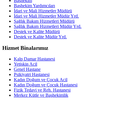
Başhekim
Başhekim Yardımcıları
İdari ve Mali Hizmetler Müdürü
İdari ve Mali Hizmetler Müdür Yrd.
Sağlık Bakım Hizmetleri Müdürü
Sağlık Bakım Hizmetleri Müdür Yrd.
Destek ve Kalite Müdürü
Destek ve Kalite Müdür Yrd.
Hizmet Binalarımız
Kalp Damar Hastanesi
Yetişkin Acil
Genel Hastane
Psikiyatri Hastanesi
Kadın Doğum ve Çocuk Acil
Kadın Doğum ve Çocuk Hastanesi
Fizik Tedavi ve Reh. Hastanesi
Merkez Kütle ve Başhekimlik