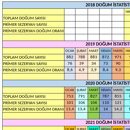
2018 DOĞUM İSTATİST
HA
TOPLAM DOĞUM SAYISI
PRİMER SEZERYAN SAYISI
PRİMER SEZERYAN DOĞUM ORANI
2019 DOĞUM İSTATİST
OCAK
ŞUBAT
MART
NİSAN
MAYIS
HA
882
788
883
872
971
TOPLAM DOĞUM SAYISI
76
39
34
73
90
PRİMER SEZERYAN SAYISI
8,6
4,9
3,9
8,4
9,3
PRİMER SEZERYAN DOĞUM ORANI
2020 DOĞUM İSTATİST
OCAK
ŞUBAT
MART
NİSAN
MAYIS
HA
753
791
827
787
855
TOPLAM DOĞUM SAYISI
101
106
106
110
121
PRİMER SEZERYAN SAYISI
13,4
13,4
12,8
14
14,2
PRİMER SEZERYAN DOĞUM ORANI
2021 DOĞUM İSTATİST
OCAK
ŞUBAT
MART
NİSAN
MAYIS
HA