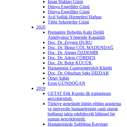
İnsan Hakları Günü
Dünya Engelliler Günü
Dünya Engelliler Günü
Acil Sağlık Hizmetleri Haftası
Tıbbi Sekreterler Günü
2020
Prematüre Bebeğin Kalp Deliği
Ameliyatsız Yöntemle Kapatıldı
Doç. Dr. Zeynep DURU
Doç. Dr. İlknur ÇÖL MADENDAĞ
Doç. Dr. Ahmet ÖZDEMİR
Doç. Dr. Adem ÇÖBDEN
Doç. Dr. Bekir KÜÇÜK
Hastanemiz Gastroenteroloji Kliniği
Doç. Dr. Oğuzhan Sıtkı DİZDAR
Ömer Şahin
Ersin GÜNDOĞAN
2019
GETAT Etik Kurulu ilk toplantısını
gerçekleştirdi.
Türkiye genelinde bütün eğitim araştırma
ve üniversite hastanelerinin canlı olarak
bağlanıp takip edebileceği bilimsel bir
sunum gerçekleştirdi.
Hastanemizde Sağlığına Kavuşan