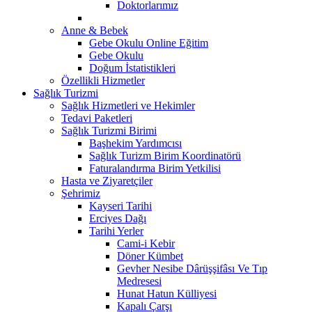
Doktorlarımız
Anne & Bebek
Gebe Okulu Online Eğitim
Gebe Okulu
Doğum İstatistikleri
Özellikli Hizmetler
Sağlık Turizmi
Sağlık Hizmetleri ve Hekimler
Tedavi Paketleri
Sağlık Turizmi Birimi
Başhekim Yardımcısı
Sağlık Turizm Birim Koordinatörü
Faturalandırma Birim Yetkilisi
Hasta ve Ziyaretçiler
Şehrimiz
Kayseri Tarihi
Erciyes Dağı
Tarihi Yerler
Cami-i Kebir
Döner Kümbet
Gevher Nesibe Dârüşşifâsı Ve Tıp
Medresesi
Hunat Hatun Külliyesi
Kapalı Çarşı