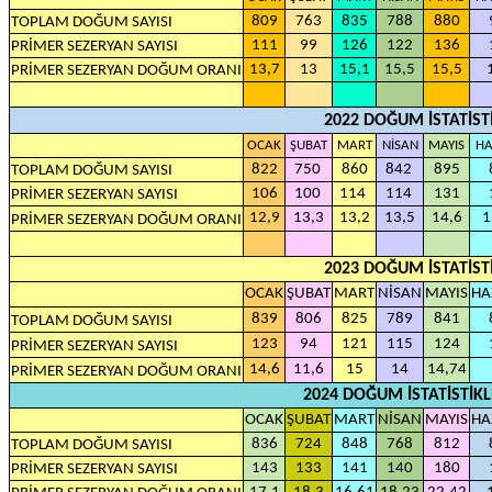
809
763
835
788
880
TOPLAM DOĞUM SAYISI
111
99
126
122
136
PRİMER SEZERYAN SAYISI
13,7
13
15,1
15,5
15,5
PRİMER SEZERYAN DOĞUM ORANI
2022 DOĞUM İSTATİST
OCAK
ŞUBAT
MART
NİSAN
MAYIS
HA
822
750
860
842
895
TOPLAM DOĞUM SAYISI
106
100
114
114
131
PRİMER SEZERYAN SAYISI
12,9
13,3
13,2
13,5
14,6
1
PRİMER SEZERYAN DOĞUM ORANI
2023 DOĞUM İSTATİST
OCAK
ŞUBAT
MART
NİSAN
MAYIS
HA
839
806
825
789
841
TOPLAM DOĞUM SAYISI
123
94
121
115
124
PRİMER SEZERYAN SAYISI
14,6
11,6
15
14
14,74
PRİMER SEZERYAN DOĞUM ORANI
2024 DOĞUM İSTATİSTİKL
OCAK
ŞUBAT
MART
NİSAN
MAYIS
HA
836
724
848
768
812
TOPLAM DOĞUM SAYISI
143
133
141
140
180
PRİMER SEZERYAN SAYISI