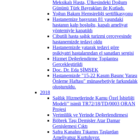
Meksikalı Hasta, Ülkesindeki Doğum
Gününü Türk Bayrakları ile Kutladı.
Yoğun Bakım Hemşireliği sertifikasyonu
Hastanemize başvuran 81 yaşındaki
hastanın kalp boşluğu, kapalı ameliyat
yöntemiyle kapatıldı
Cibutili hasta sağık turizmi çerçevesinde
hastanemizde tedavi oldu
Hastanemizde yatarak tedavi göre
psikiyatri hastalarından el sanatları sergisi
Hizmet Değerlendirme Toplantısı
Gerçekleştirildi
Doç. Dr. Eda ŞİMŞEK
Hastanemizde "15-22 Kasım Basınç Yarası
Önleme Haftası" münasebetiyle farkındalık
oluşturuldu.
2018
Sağlık Hizmetlerinde Kamu Özel İşbirliği
Modeli’’ isimli TR72/18/TD/0003 ORAN
Projesi
Verimlilik ve Yerinde Değerlendirmesi
Böbrek Taşı Demişler Atar Damar
Genişlemesi Çıktı
Safra Kanalını Tıkamış Taşlardan
Ameliyatsız Kurtuluyor.