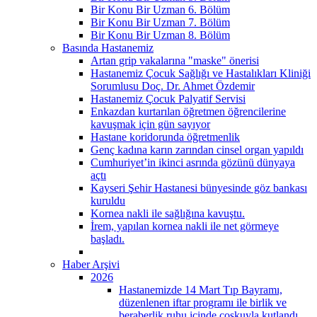
Bir Konu Bir Uzman 6. Bölüm
Bir Konu Bir Uzman 7. Bölüm
Bir Konu Bir Uzman 8. Bölüm
Basında Hastanemiz
Artan grip vakalarına "maske" önerisi
Hastanemiz Çocuk Sağlığı ve Hastalıkları Kliniği
Sorumlusu Doç. Dr. Ahmet Özdemir
Hastanemiz Çocuk Palyatif Servisi
Enkazdan kurtarılan öğretmen öğrencilerine
kavuşmak için gün sayıyor
Hastane koridorunda öğretmenlik
Genç kadına karın zarından cinsel organ yapıldı
Cumhuriyet’in ikinci asrında gözünü dünyaya
açtı
Kayseri Şehir Hastanesi bünyesinde göz bankası
kuruldu
Kornea nakli ile sağlığına kavuştu.
İrem, yapılan kornea nakli ile net görmeye
başladı.
Haber Arşivi
2026
Hastanemizde 14 Mart Tıp Bayramı,
düzenlenen iftar programı ile birlik ve
beraberlik ruhu içinde coşkuyla kutlandı.