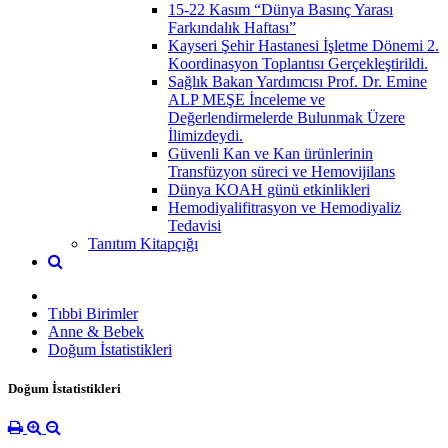
15-22 Kasım “Dünya Basınç Yarası
Farkındalık Haftası”
Kayseri Şehir Hastanesi İşletme Dönemi 2.
Koordinasyon Toplantısı Gerçekleştirildi.
Sağlık Bakan Yardımcısı Prof. Dr. Emine
ALP MEŞE İnceleme ve
Değerlendirmelerde Bulunmak Üzere
İlimizdeydi.
Güvenli Kan ve Kan ürünlerinin
Transfüzyon süreci ve Hemovijilans
Dünya KOAH günü etkinlikleri
Hemodiyalifitrasyon ve Hemodiyaliz
Tedavisi
Tanıtım Kitapçığı
Tıbbi Birimler
Anne & Bebek
Doğum İstatistikleri
Doğum İstatistikleri