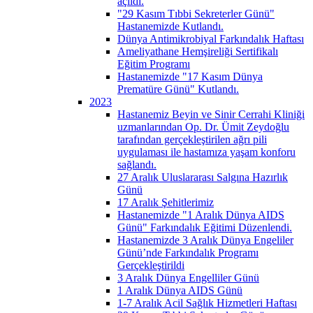
açıldı.
"29 Kasım Tıbbi Sekreterler Günü"
Hastanemizde Kutlandı.
Dünya Antimikrobiyal Farkındalık Haftası
Ameliyathane Hemşireliği Sertifikalı
Eğitim Programı
Hastanemizde "17 Kasım Dünya
Prematüre Günü" Kutlandı.
2023
Hastanemiz Beyin ve Sinir Cerrahi Kliniği
uzmanlarından Op. Dr. Ümit Zeydoğlu
tarafından gerçekleştirilen ağrı pili
uygulaması ile hastamıza yaşam konforu
sağlandı.
27 Aralık Uluslararası Salgına Hazırlık
Günü
17 Aralık Şehitlerimiz
Hastanemizde "1 Aralık Dünya AIDS
Günü" Farkındalık Eğitimi Düzenlendi.
Hastanemizde 3 Aralık Dünya Engeliler
Günü’nde Farkındalık Programı
Gerçekleştirildi
3 Aralık Dünya Engelliler Günü
1 Aralık Dünya AIDS Günü
1-7 Aralık Acil Sağlık Hizmetleri Haftası