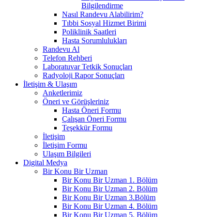
Bilgilendirme
Nasıl Randevu Alabilirim?
Tıbbi Sosyal Hizmet Birimi
Poliklinik Saatleri
Hasta Sorumlulukları
Randevu Al
Telefon Rehberi
Laboratuvar Tetkik Sonuçları
Radyoloji Rapor Sonuçları
İletişim & Ulaşım
Anketlerimiz
Öneri ve Görüşleriniz
Hasta Öneri Formu
Çalışan Öneri Formu
Teşekkür Formu
İletişim
İletişim Formu
Ulaşım Bilgileri
Digital Medya
Bir Konu Bir Uzman
Bir Konu Bir Uzman 1. Bölüm
Bir Konu Bir Uzman 2. Bölüm
Bir Konu Bir Uzman 3.Bölüm
Bir Konu Bir Uzman 4. Bölüm
Bir Konu Bir Uzman 5. Bölüm