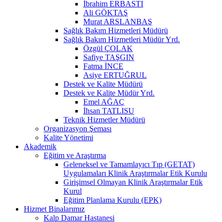
İbrahim ERBASTI
Ali GÖKTAŞ
Murat ARSLANBAŞ
Sağlık Bakım Hizmetleri Müdürü
Sağlık Bakım Hizmetleri Müdür Yrd.
Özgül ÇOLAK
Safiye TAŞGIN
Fatma İNCE
Asiye ERTUĞRUL
Destek ve Kalite Müdürü
Destek ve Kalite Müdür Yrd.
Emel AĞAÇ
İhsan TATLISU
Teknik Hizmetler Müdürü
Organizasyon Şeması
Kalite Yönetimi
Akademik
Eğitim ve Araştırma
Geleneksel ve Tamamlayıcı Tıp (GETAT)
Uygulamaları Klinik Araştırmalar Etik Kurulu
Girişimsel Olmayan Klinik Araştırmalar Etik
Kurul
Eğitim Planlama Kurulu (EPK)
Hizmet Binalarımız
Kalp Damar Hastanesi