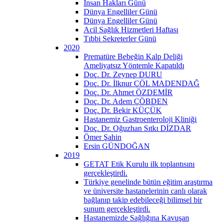
İnsan Hakları Günü
Dünya Engelliler Günü
Dünya Engelliler Günü
Acil Sağlık Hizmetleri Haftası
Tıbbi Sekreterler Günü
2020
Prematüre Bebeğin Kalp Deliği
Ameliyatsız Yöntemle Kapatıldı
Doç. Dr. Zeynep DURU
Doç. Dr. İlknur ÇÖL MADENDAĞ
Doç. Dr. Ahmet ÖZDEMİR
Doç. Dr. Adem ÇÖBDEN
Doç. Dr. Bekir KÜÇÜK
Hastanemiz Gastroenteroloji Kliniği
Doç. Dr. Oğuzhan Sıtkı DİZDAR
Ömer Şahin
Ersin GÜNDOĞAN
2019
GETAT Etik Kurulu ilk toplantısını
gerçekleştirdi.
Türkiye genelinde bütün eğitim araştırma
ve üniversite hastanelerinin canlı olarak
bağlanıp takip edebileceği bilimsel bir
sunum gerçekleştirdi.
Hastanemizde Sağlığına Kavuşan