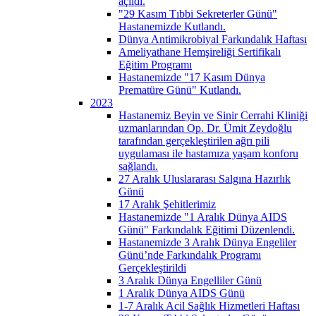
açıldı.
"29 Kasım Tıbbi Sekreterler Günü"
Hastanemizde Kutlandı.
Dünya Antimikrobiyal Farkındalık Haftası
Ameliyathane Hemşireliği Sertifikalı
Eğitim Programı
Hastanemizde "17 Kasım Dünya
Prematüre Günü" Kutlandı.
2023
Hastanemiz Beyin ve Sinir Cerrahi Kliniği
uzmanlarından Op. Dr. Ümit Zeydoğlu
tarafından gerçekleştirilen ağrı pili
uygulaması ile hastamıza yaşam konforu
sağlandı.
27 Aralık Uluslararası Salgına Hazırlık
Günü
17 Aralık Şehitlerimiz
Hastanemizde "1 Aralık Dünya AIDS
Günü" Farkındalık Eğitimi Düzenlendi.
Hastanemizde 3 Aralık Dünya Engeliler
Günü’nde Farkındalık Programı
Gerçekleştirildi
3 Aralık Dünya Engelliler Günü
1 Aralık Dünya AIDS Günü
1-7 Aralık Acil Sağlık Hizmetleri Haftası