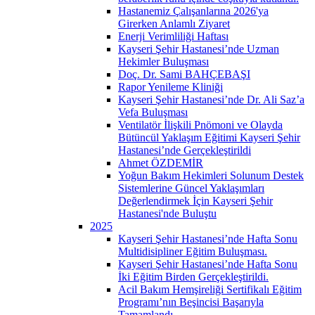
Hastanemiz Çalışanlarına 2026'ya
Girerken Anlamlı Ziyaret
Enerji Verimliliği Haftası
Kayseri Şehir Hastanesi’nde Uzman
Hekimler Buluşması
Doç. Dr. Sami BAHÇEBAŞI
Rapor Yenileme Kliniği
Kayseri Şehir Hastanesi’nde Dr. Ali Saz’a
Vefa Buluşması
Ventilatör İlişkili Pnömoni ve Olayda
Bütüncül Yaklaşım Eğitimi Kayseri Şehir
Hastanesi’nde Gerçekleştirildi
Ahmet ÖZDEMİR
Yoğun Bakım Hekimleri Solunum Destek
Sistemlerine Güncel Yaklaşımları
Değerlendirmek İçin Kayseri Şehir
Hastanesi'nde Buluştu
2025
Kayseri Şehir Hastanesi’nde Hafta Sonu
Multidisipliner Eğitim Buluşması.
Kayseri Şehir Hastanesi’nde Hafta Sonu
İki Eğitim Birden Gerçekleştirildi.
Acil Bakım Hemşireliği Sertifikalı Eğitim
Programı’nın Beşincisi Başarıyla
Tamamlandı.