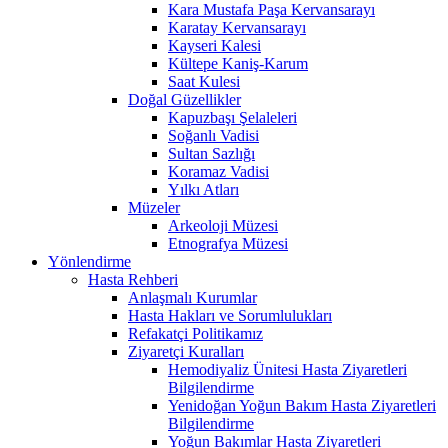
Kara Mustafa Paşa Kervansarayı
Karatay Kervansarayı
Kayseri Kalesi
Kültepe Kaniş-Karum
Saat Kulesi
Doğal Güzellikler
Kapuzbaşı Şelaleleri
Soğanlı Vadisi
Sultan Sazlığı
Koramaz Vadisi
Yılkı Atları
Müzeler
Arkeoloji Müzesi
Etnografya Müzesi
Yönlendirme
Hasta Rehberi
Anlaşmalı Kurumlar
Hasta Hakları ve Sorumlulukları
Refakatçi Politikamız
Ziyaretçi Kuralları
Hemodiyaliz Ünitesi Hasta Ziyaretleri
Bilgilendirme
Yenidoğan Yoğun Bakım Hasta Ziyaretleri
Bilgilendirme
Yoğun Bakımlar Hasta Ziyaretleri