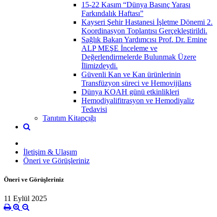
15-22 Kasım “Dünya Basınç Yarası
Farkındalık Haftası”
Kayseri Şehir Hastanesi İşletme Dönemi 2.
Koordinasyon Toplantısı Gerçekleştirildi.
Sağlık Bakan Yardımcısı Prof. Dr. Emine
ALP MEŞE İnceleme ve
Değerlendirmelerde Bulunmak Üzere
İlimizdeydi.
Güvenli Kan ve Kan ürünlerinin
Transfüzyon süreci ve Hemovijilans
Dünya KOAH günü etkinlikleri
Hemodiyalifitrasyon ve Hemodiyaliz
Tedavisi
Tanıtım Kitapçığı
İletişim & Ulaşım
Öneri ve Görüşleriniz
Öneri ve Görüşleriniz
11 Eylül 2025