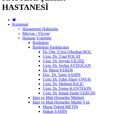
HASTANESİ
Kurumsal
Hastanemiz Hakkında
Misyon - Vizyon
Hastane Yönetimi
Başhekim
Başhekim Yardımcıları
Dr. Öğr. Üyesi Oğuzhan BOL
Uzm. Dr. Ünal POLAT
Uzm. Dr. Şeyma YILDIZ
Uzm. Dr. Serhat AYDOĞAN
Dr. Murat YERER
Doç. Dr. Taner ŞAHİN
Uzm. Dr. Fahri Alpay ONUK
Uzm. Dr. Mehmet KILIÇ
Uzm. Dr. Yunus KANTEKİN
Uzm. Dr. İsmail Şamil GERGİN
İdari ve Mali Hizmetler Müdürü
İdari ve Mali Hizmetler Müdür Yrd.
Murat Tuğrul METİN
Hakan ŞAHİN