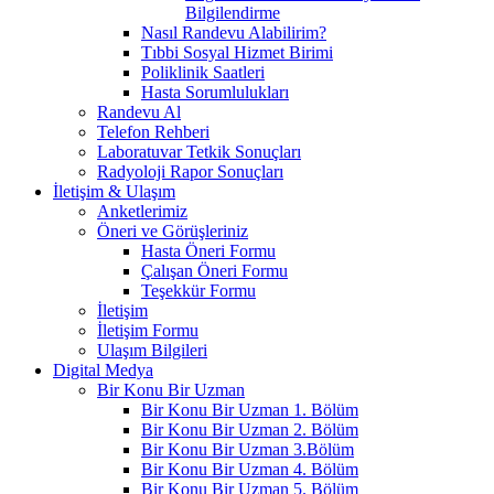
Bilgilendirme
Nasıl Randevu Alabilirim?
Tıbbi Sosyal Hizmet Birimi
Poliklinik Saatleri
Hasta Sorumlulukları
Randevu Al
Telefon Rehberi
Laboratuvar Tetkik Sonuçları
Radyoloji Rapor Sonuçları
İletişim & Ulaşım
Anketlerimiz
Öneri ve Görüşleriniz
Hasta Öneri Formu
Çalışan Öneri Formu
Teşekkür Formu
İletişim
İletişim Formu
Ulaşım Bilgileri
Digital Medya
Bir Konu Bir Uzman
Bir Konu Bir Uzman 1. Bölüm
Bir Konu Bir Uzman 2. Bölüm
Bir Konu Bir Uzman 3.Bölüm
Bir Konu Bir Uzman 4. Bölüm
Bir Konu Bir Uzman 5. Bölüm