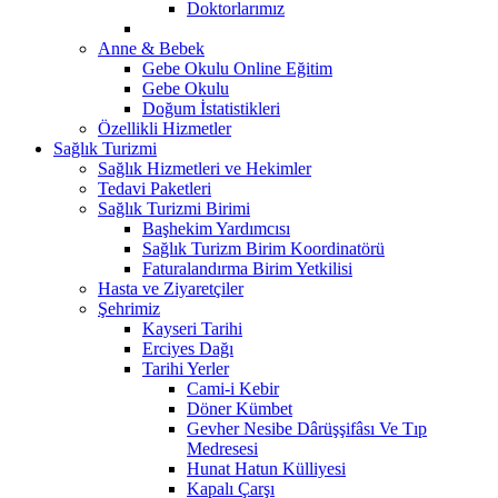
Doktorlarımız
Anne & Bebek
Gebe Okulu Online Eğitim
Gebe Okulu
Doğum İstatistikleri
Özellikli Hizmetler
Sağlık Turizmi
Sağlık Hizmetleri ve Hekimler
Tedavi Paketleri
Sağlık Turizmi Birimi
Başhekim Yardımcısı
Sağlık Turizm Birim Koordinatörü
Faturalandırma Birim Yetkilisi
Hasta ve Ziyaretçiler
Şehrimiz
Kayseri Tarihi
Erciyes Dağı
Tarihi Yerler
Cami-i Kebir
Döner Kümbet
Gevher Nesibe Dârüşşifâsı Ve Tıp
Medresesi
Hunat Hatun Külliyesi
Kapalı Çarşı