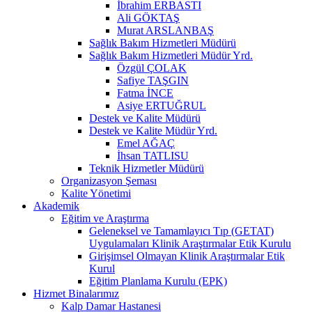
İbrahim ERBASTI
Ali GÖKTAŞ
Murat ARSLANBAŞ
Sağlık Bakım Hizmetleri Müdürü
Sağlık Bakım Hizmetleri Müdür Yrd.
Özgül ÇOLAK
Safiye TAŞGIN
Fatma İNCE
Asiye ERTUĞRUL
Destek ve Kalite Müdürü
Destek ve Kalite Müdür Yrd.
Emel AĞAÇ
İhsan TATLISU
Teknik Hizmetler Müdürü
Organizasyon Şeması
Kalite Yönetimi
Akademik
Eğitim ve Araştırma
Geleneksel ve Tamamlayıcı Tıp (GETAT)
Uygulamaları Klinik Araştırmalar Etik Kurulu
Girişimsel Olmayan Klinik Araştırmalar Etik
Kurul
Eğitim Planlama Kurulu (EPK)
Hizmet Binalarımız
Kalp Damar Hastanesi