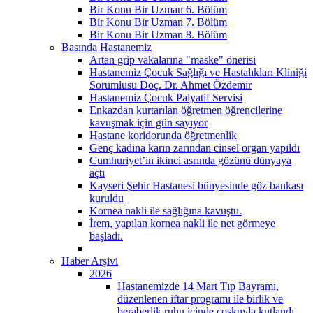
Bir Konu Bir Uzman 6. Bölüm
Bir Konu Bir Uzman 7. Bölüm
Bir Konu Bir Uzman 8. Bölüm
Basında Hastanemiz
Artan grip vakalarına "maske" önerisi
Hastanemiz Çocuk Sağlığı ve Hastalıkları Kliniği
Sorumlusu Doç. Dr. Ahmet Özdemir
Hastanemiz Çocuk Palyatif Servisi
Enkazdan kurtarılan öğretmen öğrencilerine
kavuşmak için gün sayıyor
Hastane koridorunda öğretmenlik
Genç kadına karın zarından cinsel organ yapıldı
Cumhuriyet’in ikinci asrında gözünü dünyaya
açtı
Kayseri Şehir Hastanesi bünyesinde göz bankası
kuruldu
Kornea nakli ile sağlığına kavuştu.
İrem, yapılan kornea nakli ile net görmeye
başladı.
Haber Arşivi
2026
Hastanemizde 14 Mart Tıp Bayramı,
düzenlenen iftar programı ile birlik ve
beraberlik ruhu içinde coşkuyla kutlandı.