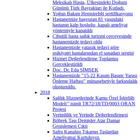
Meksikalı Hasta, Ülkesindeki Doğum
Gününü Türk Bayrakları ile Kutladı.
Yoğun Bakım Hemşireliği sertifikasyonu
Hastanemize başvuran 81 yaşındaki
hastanın kalp boşluğu, kapalı ameliyat
yöntemiyle kapatıldı
Cibutili hasta sağık turizmi çerçevesinde
hastanemizde tedavi oldu
Hastanemizde yatarak tedavi göre
psikiyatri hastalarından el sanatları sergisi
Hizmet Değerlendirme Toplantısı
Gerçekleştirildi
Doç. Dr. Eda ŞİMŞEK
Hastanemizde "15-22 Kasım Basınç Yarası
Önleme Haftası" münasebetiyle farkındalık
oluşturuldu.
2018
Sağlık Hizmetlerinde Kamu Özel İşbirliği
Modeli’’ isimli TR72/18/TD/0003 ORAN
Projesi
Verimlilik ve Yerinde Değerlendirmesi
Böbrek Taşı Demişler Atar Damar
Genişlemesi Çıktı
Safra Kanalını Tıkamış Taşlardan
Ameliyatsız Kurtuluyor.