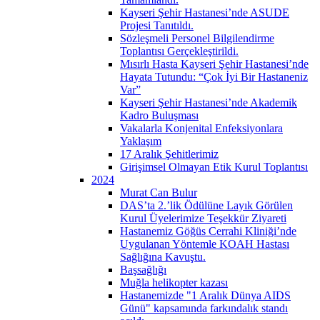
Kayseri Şehir Hastanesi’nde ASUDE
Projesi Tanıtıldı.
Sözleşmeli Personel Bilgilendirme
Toplantısı Gerçekleştirildi.
Mısırlı Hasta Kayseri Şehir Hastanesi’nde
Hayata Tutundu: “Çok İyi Bir Hastaneniz
Var”
Kayseri Şehir Hastanesi’nde Akademik
Kadro Buluşması
Vakalarla Konjenital Enfeksiyonlara
Yaklaşım
17 Aralık Şehitlerimiz
Girişimsel Olmayan Etik Kurul Toplantısı
2024
Murat Can Bulur
DAS’ta 2.’lik Ödülüne Layık Görülen
Kurul Üyelerimize Teşekkür Ziyareti
Hastanemiz Göğüs Cerrahi Kliniği’nde
Uygulanan Yöntemle KOAH Hastası
Sağlığına Kavuştu.
Başsağlığı
Muğla helikopter kazası
Hastanemizde "1 Aralık Dünya AIDS
Günü" kapsamında farkındalık standı