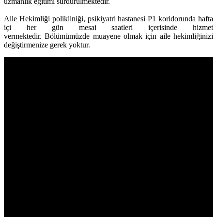
uzmanlık eğitimi sürdürülmektedir.
Aile Hekimliği polikliniği, psikiyatri hastanesi P1 koridorunda hafta
içi her gün mesai saatleri içerisinde hizmet
vermektedir. Bölümümüzde muayene olmak için aile hekimliğinizi
değiştirmenize gerek yoktur.