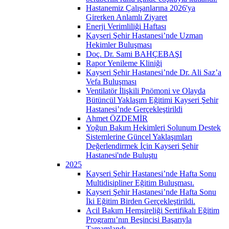
Hastanemiz Çalışanlarına 2026'ya
Girerken Anlamlı Ziyaret
Enerji Verimliliği Haftası
Kayseri Şehir Hastanesi’nde Uzman
Hekimler Buluşması
Doç. Dr. Sami BAHÇEBAŞI
Rapor Yenileme Kliniği
Kayseri Şehir Hastanesi’nde Dr. Ali Saz’a
Vefa Buluşması
Ventilatör İlişkili Pnömoni ve Olayda
Bütüncül Yaklaşım Eğitimi Kayseri Şehir
Hastanesi’nde Gerçekleştirildi
Ahmet ÖZDEMİR
Yoğun Bakım Hekimleri Solunum Destek
Sistemlerine Güncel Yaklaşımları
Değerlendirmek İçin Kayseri Şehir
Hastanesi'nde Buluştu
2025
Kayseri Şehir Hastanesi’nde Hafta Sonu
Multidisipliner Eğitim Buluşması.
Kayseri Şehir Hastanesi’nde Hafta Sonu
İki Eğitim Birden Gerçekleştirildi.
Acil Bakım Hemşireliği Sertifikalı Eğitim
Programı’nın Beşincisi Başarıyla
Tamamlandı.