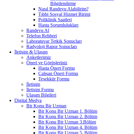
Bilgilendirme
Nasıl Randevu Alabilirim?
Tıbbi Sosyal Hizmet Birimi
Poliklinik Saatleri
Hasta Sorumlulukları
Randevu Al
Telefon Rehberi
Laboratuvar Tetkik Sonuçları
Radyoloji Rapor Sonuçları
İletişim & Ulaşım
Anketlerimiz
Öneri ve Görüşleriniz
Hasta Öneri Formu
Çalışan Öneri Formu
Teşekkür Formu
İletişim
İletişim Formu
Ulaşım Bilgileri
Digital Medya
Bir Konu Bir Uzman
Bir Konu Bir Uzman 1. Bölüm
Bir Konu Bir Uzman 2. Bölüm
Bir Konu Bir Uzman 3.Bölüm
Bir Konu Bir Uzman 4. Bölüm
Bir Konu Bir Uzman 5. Bölüm