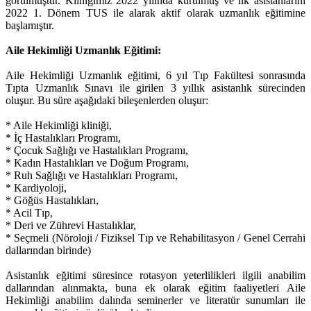
görülmüştür. Kliniğimiz 2022 yılında kurulmuş ve ilk asistanlarını
2022 1. Dönem TUS ile alarak aktif olarak uzmanlık eğitimine
başlamıştır.
Aile Hekimliği Uzmanlık Eğitimi:
Aile Hekimliği Uzmanlık eğitimi, 6 yıl Tıp Fakültesi sonrasında
Tıpta Uzmanlık Sınavı ile girilen 3 yıllık asistanlık sürecinden
oluşur. Bu süre aşağıdaki bileşenlerden oluşur:
* Aile Hekimliği kliniği,
* İç Hastalıkları Programı,
* Çocuk Sağlığı ve Hastalıkları Programı,
* Kadın Hastalıkları ve Doğum Programı,
* Ruh Sağlığı ve Hastalıkları Programı,
* Kardiyoloji,
* Göğüs Hastalıkları,
* Acil Tıp,
* Deri ve Zührevi Hastalıklar,
* Seçmeli (Nöroloji / Fiziksel Tıp ve Rehabilitasyon / Genel Cerrahi
dallarından birinde)
Asistanlık eğitimi süresince rotasyon yeterlilikleri ilgili anabilim
dallarından alınmakta, buna ek olarak eğitim faaliyetleri Aile
Hekimliği anabilim dalında seminerler ve literatür sunumları ile