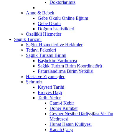
Doktorlarımız
Anne & Bebek
Gebe Okulu Online Eğitim
Gebe Okulu
Doğum İstatistikleri
Özellikli Hizmetler
Sağlık Turizmi
Sağlık Hizmetleri ve Hekimler
Tedavi Paketleri
Sağlık Turizmi Birimi
Başhekim Yardımcısı
Sağlık Turizm Birim Koordinatörü
Faturalandırma Birim Yetkilisi
Hasta ve Ziyaretçiler
Şehrimiz
Kayseri Tarihi
Erciyes Dağı
Tarihi Yerler
Cami-i Kebir
Döner Kümbet
Gevher Nesibe Dârüşşifâsı Ve Tıp
Medresesi
Hunat Hatun Külliyesi
Kapalı Çarşı