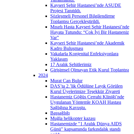
Kayseri Şehir Hastanesi’nde ASUDE
Projesi Tanıtıldı.
Sözleşmeli Personel Bilgilendirme
Toplantısı Gerçekleştirildi.
Mısırlı Hasta Kayseri Şehir Hastanesi’nde
Hayata Tutundu: “Çok İyi Bir Hastaneniz
Var”
Kayseri Şehir Hastanesi’nde Akademik
Kadro Buluşması
Vakalarla Konjenital Enfeksiyonlara
Yaklaşım
17 Aralık Şehitlerimiz
Girişimsel Olmayan Etik Kurul Toplantısı
2024
Murat Can Bulur
DAS’ta 2.’lik Ödülüne Layık Görülen
Kurul Üyelerimize Teşekkür Ziyareti
Hastanemiz Göğüs Cerrahi Kliniği’nde
Uygulanan Yöntemle KOAH Hastası
Sağlığına Kavuştu.
Başsağlığı
Muğla helikopter kazası
Hastanemizde "1 Aralık Dünya AIDS
Günü" kapsamında farkındalık standı