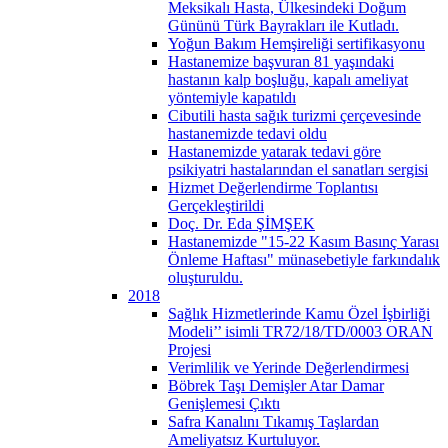
Meksikalı Hasta, Ülkesindeki Doğum
Gününü Türk Bayrakları ile Kutladı.
Yoğun Bakım Hemşireliği sertifikasyonu
Hastanemize başvuran 81 yaşındaki
hastanın kalp boşluğu, kapalı ameliyat
yöntemiyle kapatıldı
Cibutili hasta sağık turizmi çerçevesinde
hastanemizde tedavi oldu
Hastanemizde yatarak tedavi göre
psikiyatri hastalarından el sanatları sergisi
Hizmet Değerlendirme Toplantısı
Gerçekleştirildi
Doç. Dr. Eda ŞİMŞEK
Hastanemizde "15-22 Kasım Basınç Yarası
Önleme Haftası" münasebetiyle farkındalık
oluşturuldu.
2018
Sağlık Hizmetlerinde Kamu Özel İşbirliği
Modeli’’ isimli TR72/18/TD/0003 ORAN
Projesi
Verimlilik ve Yerinde Değerlendirmesi
Böbrek Taşı Demişler Atar Damar
Genişlemesi Çıktı
Safra Kanalını Tıkamış Taşlardan
Ameliyatsız Kurtuluyor.