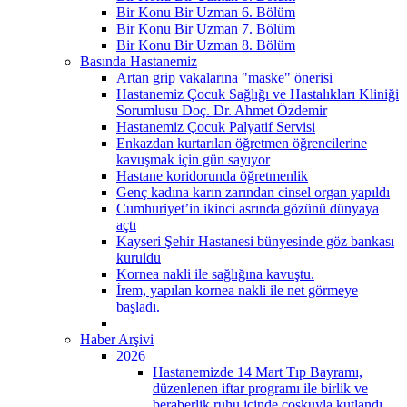
Bir Konu Bir Uzman 6. Bölüm
Bir Konu Bir Uzman 7. Bölüm
Bir Konu Bir Uzman 8. Bölüm
Basında Hastanemiz
Artan grip vakalarına "maske" önerisi
Hastanemiz Çocuk Sağlığı ve Hastalıkları Kliniği
Sorumlusu Doç. Dr. Ahmet Özdemir
Hastanemiz Çocuk Palyatif Servisi
Enkazdan kurtarılan öğretmen öğrencilerine
kavuşmak için gün sayıyor
Hastane koridorunda öğretmenlik
Genç kadına karın zarından cinsel organ yapıldı
Cumhuriyet’in ikinci asrında gözünü dünyaya
açtı
Kayseri Şehir Hastanesi bünyesinde göz bankası
kuruldu
Kornea nakli ile sağlığına kavuştu.
İrem, yapılan kornea nakli ile net görmeye
başladı.
Haber Arşivi
2026
Hastanemizde 14 Mart Tıp Bayramı,
düzenlenen iftar programı ile birlik ve
beraberlik ruhu içinde coşkuyla kutlandı.