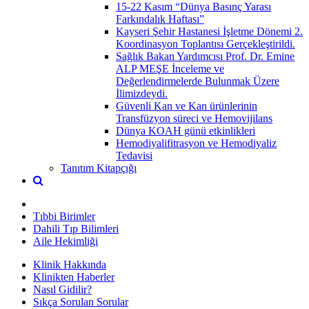
15-22 Kasım “Dünya Basınç Yarası
Farkındalık Haftası”
Kayseri Şehir Hastanesi İşletme Dönemi 2.
Koordinasyon Toplantısı Gerçekleştirildi.
Sağlık Bakan Yardımcısı Prof. Dr. Emine
ALP MEŞE İnceleme ve
Değerlendirmelerde Bulunmak Üzere
İlimizdeydi.
Güvenli Kan ve Kan ürünlerinin
Transfüzyon süreci ve Hemovijilans
Dünya KOAH günü etkinlikleri
Hemodiyalifitrasyon ve Hemodiyaliz
Tedavisi
Tanıtım Kitapçığı
Tıbbi Birimler
Dahili Tıp Bilimleri
Aile Hekimliği
Klinik Hakkında
Klinikten Haberler
Nasıl Gidilir?
Sıkça Sorulan Sorular