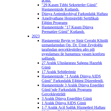
açıldı.
"29 Kasım Tıbbi Sekreterler Günü"
Hastanemizde Kutlandı.
Dünya Antimikrobiyal Farkındalık Haftası
Ameliyathane Hemşireliği Sertifikalı
Eğitim Programı
Hastanemizde "17 Kasım Dünya
Prematüre Günü" Kutlandı.
2023
Hastanemiz Beyin ve Sinir Cerrahi Kliniği
uzmanlarından Op. Dr. Ümit Zeydoğlu
tarafından gerçekleştirilen ağrı pili
uygulaması ile hastamıza yaşam konforu
sağlandı.
27 Aralık Uluslararası Salgına Hazırlık
Günü
17 Aralık Şehitlerimiz
Hastanemizde "1 Aralık Dünya AIDS
Günü" Farkındalık Eğitimi Düzenlendi.
Hastanemizde 3 Aralık Dünya Engeliler
Günü’nde Farkındalık Programı
Gerçekleştirildi
3 Aralık Dünya Engelliler Günü
1 Aralık Dünya AIDS Günü
1-7 Aralık Acil Sağlık Hizmetleri Haftası