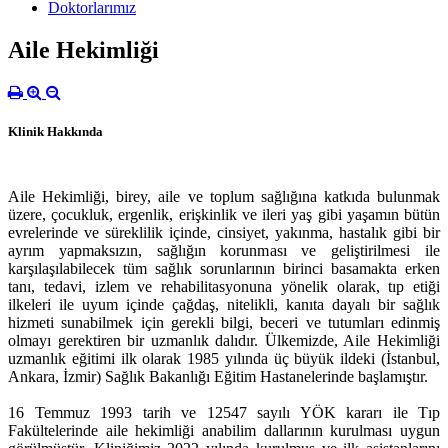
Doktorlarımız
Aile Hekimliği
Klinik Hakkında
Aile Hekimliği, birey, aile ve toplum sağlığına katkıda bulunmak
üzere, çocukluk, ergenlik, erişkinlik ve ileri yaş gibi yaşamın bütün
evrelerinde ve süreklilik içinde, cinsiyet, yakınma, hastalık gibi bir
ayrım yapmaksızın, sağlığın korunması ve geliştirilmesi ile
karşılaşılabilecek tüm sağlık sorunlarının birinci basamakta erken
tanı, tedavi, izlem ve rehabilitasyonuna yönelik olarak, tıp etiği
ilkeleri ile uyum içinde çağdaş, nitelikli, kanıta dayalı bir sağlık
hizmeti sunabilmek için gerekli bilgi, beceri ve tutumları edinmiş
olmayı gerektiren bir uzmanlık dalıdır. Ülkemizde, Aile Hekimliği
uzmanlık eğitimi ilk olarak 1985 yılında üç büyük ildeki (İstanbul,
Ankara, İzmir) Sağlık Bakanlığı Eğitim Hastanelerinde başlamıştır.
16 Temmuz 1993 tarih ve 12547 sayılı YÖK kararı ile Tıp
Fakültelerinde aile hekimliği anabilim dallarının kurulması uygun