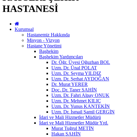
HASTANESİ
Kurumsal
Hastanemiz Hakkında
Misyon - Vizyon
Hastane Yönetimi
Başhekim
Başhekim Yardımcıları
Dr. Öğr. Üyesi Oğuzhan BOL
Uzm. Dr. Ünal POLAT
Uzm. Dr. Şeyma YILDIZ
Uzm. Dr. Serhat AYDOĞAN
Dr. Murat YERER
Doç. Dr. Taner ŞAHİN
Uzm. Dr. Fahri Alpay ONUK
Uzm. Dr. Mehmet KILIÇ
Uzm. Dr. Yunus KANTEKİN
Uzm. Dr. İsmail Şamil GERGİN
İdari ve Mali Hizmetler Müdürü
İdari ve Mali Hizmetler Müdür Yrd.
Murat Tuğrul METİN
Hakan ŞAHİN