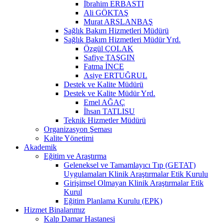
İbrahim ERBASTI
Ali GÖKTAŞ
Murat ARSLANBAŞ
Sağlık Bakım Hizmetleri Müdürü
Sağlık Bakım Hizmetleri Müdür Yrd.
Özgül ÇOLAK
Safiye TAŞGIN
Fatma İNCE
Asiye ERTUĞRUL
Destek ve Kalite Müdürü
Destek ve Kalite Müdür Yrd.
Emel AĞAÇ
İhsan TATLISU
Teknik Hizmetler Müdürü
Organizasyon Şeması
Kalite Yönetimi
Akademik
Eğitim ve Araştırma
Geleneksel ve Tamamlayıcı Tıp (GETAT)
Uygulamaları Klinik Araştırmalar Etik Kurulu
Girişimsel Olmayan Klinik Araştırmalar Etik
Kurul
Eğitim Planlama Kurulu (EPK)
Hizmet Binalarımız
Kalp Damar Hastanesi