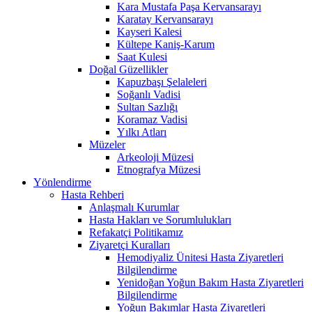
Kara Mustafa Paşa Kervansarayı
Karatay Kervansarayı
Kayseri Kalesi
Kültepe Kaniş-Karum
Saat Kulesi
Doğal Güzellikler
Kapuzbaşı Şelaleleri
Soğanlı Vadisi
Sultan Sazlığı
Koramaz Vadisi
Yılkı Atları
Müzeler
Arkeoloji Müzesi
Etnografya Müzesi
Yönlendirme
Hasta Rehberi
Anlaşmalı Kurumlar
Hasta Hakları ve Sorumlulukları
Refakatçi Politikamız
Ziyaretçi Kuralları
Hemodiyaliz Ünitesi Hasta Ziyaretleri
Bilgilendirme
Yenidoğan Yoğun Bakım Hasta Ziyaretleri
Bilgilendirme
Yoğun Bakımlar Hasta Ziyaretleri