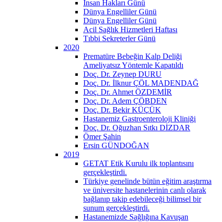
İnsan Hakları Günü
Dünya Engelliler Günü
Dünya Engelliler Günü
Acil Sağlık Hizmetleri Haftası
Tıbbi Sekreterler Günü
2020
Prematüre Bebeğin Kalp Deliği
Ameliyatsız Yöntemle Kapatıldı
Doç. Dr. Zeynep DURU
Doç. Dr. İlknur ÇÖL MADENDAĞ
Doç. Dr. Ahmet ÖZDEMİR
Doç. Dr. Adem ÇÖBDEN
Doç. Dr. Bekir KÜÇÜK
Hastanemiz Gastroenteroloji Kliniği
Doç. Dr. Oğuzhan Sıtkı DİZDAR
Ömer Şahin
Ersin GÜNDOĞAN
2019
GETAT Etik Kurulu ilk toplantısını
gerçekleştirdi.
Türkiye genelinde bütün eğitim araştırma
ve üniversite hastanelerinin canlı olarak
bağlanıp takip edebileceği bilimsel bir
sunum gerçekleştirdi.
Hastanemizde Sağlığına Kavuşan