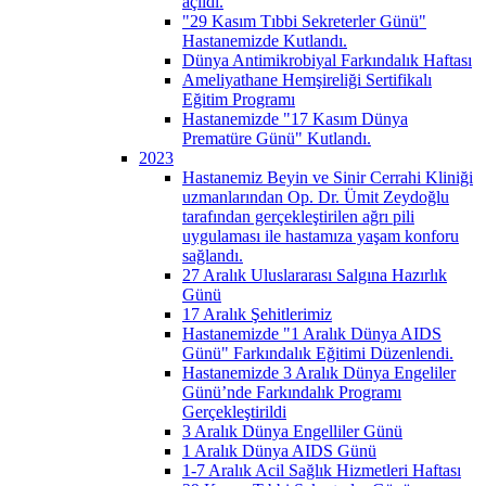
açıldı.
"29 Kasım Tıbbi Sekreterler Günü"
Hastanemizde Kutlandı.
Dünya Antimikrobiyal Farkındalık Haftası
Ameliyathane Hemşireliği Sertifikalı
Eğitim Programı
Hastanemizde "17 Kasım Dünya
Prematüre Günü" Kutlandı.
2023
Hastanemiz Beyin ve Sinir Cerrahi Kliniği
uzmanlarından Op. Dr. Ümit Zeydoğlu
tarafından gerçekleştirilen ağrı pili
uygulaması ile hastamıza yaşam konforu
sağlandı.
27 Aralık Uluslararası Salgına Hazırlık
Günü
17 Aralık Şehitlerimiz
Hastanemizde "1 Aralık Dünya AIDS
Günü" Farkındalık Eğitimi Düzenlendi.
Hastanemizde 3 Aralık Dünya Engeliler
Günü’nde Farkındalık Programı
Gerçekleştirildi
3 Aralık Dünya Engelliler Günü
1 Aralık Dünya AIDS Günü
1-7 Aralık Acil Sağlık Hizmetleri Haftası