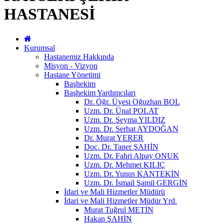
HASTANESİ
Kurumsal
Hastanemiz Hakkında
Misyon - Vizyon
Hastane Yönetimi
Başhekim
Başhekim Yardımcıları
Dr. Öğr. Üyesi Oğuzhan BOL
Uzm. Dr. Ünal POLAT
Uzm. Dr. Şeyma YILDIZ
Uzm. Dr. Serhat AYDOĞAN
Dr. Murat YERER
Doç. Dr. Taner ŞAHİN
Uzm. Dr. Fahri Alpay ONUK
Uzm. Dr. Mehmet KILIÇ
Uzm. Dr. Yunus KANTEKİN
Uzm. Dr. İsmail Şamil GERGİN
İdari ve Mali Hizmetler Müdürü
İdari ve Mali Hizmetler Müdür Yrd.
Murat Tuğrul METİN
Hakan ŞAHİN