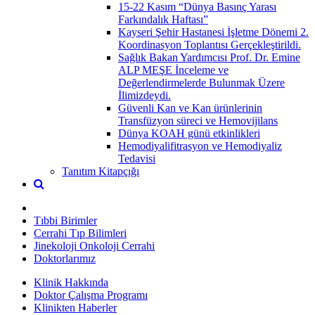
15-22 Kasım “Dünya Basınç Yarası
Farkındalık Haftası”
Kayseri Şehir Hastanesi İşletme Dönemi 2.
Koordinasyon Toplantısı Gerçekleştirildi.
Sağlık Bakan Yardımcısı Prof. Dr. Emine
ALP MEŞE İnceleme ve
Değerlendirmelerde Bulunmak Üzere
İlimizdeydi.
Güvenli Kan ve Kan ürünlerinin
Transfüzyon süreci ve Hemovijilans
Dünya KOAH günü etkinlikleri
Hemodiyalifitrasyon ve Hemodiyaliz
Tedavisi
Tanıtım Kitapçığı
Tıbbi Birimler
Cerrahi Tıp Bilimleri
Jinekoloji Onkoloji Cerrahi
Doktorlarımız
Klinik Hakkında
Doktor Çalışma Programı
Klinikten Haberler