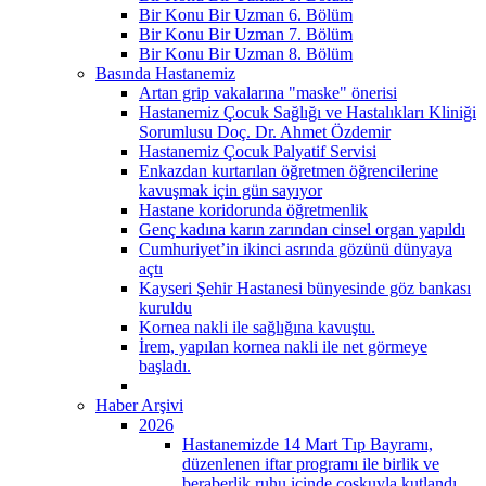
Bir Konu Bir Uzman 6. Bölüm
Bir Konu Bir Uzman 7. Bölüm
Bir Konu Bir Uzman 8. Bölüm
Basında Hastanemiz
Artan grip vakalarına "maske" önerisi
Hastanemiz Çocuk Sağlığı ve Hastalıkları Kliniği
Sorumlusu Doç. Dr. Ahmet Özdemir
Hastanemiz Çocuk Palyatif Servisi
Enkazdan kurtarılan öğretmen öğrencilerine
kavuşmak için gün sayıyor
Hastane koridorunda öğretmenlik
Genç kadına karın zarından cinsel organ yapıldı
Cumhuriyet’in ikinci asrında gözünü dünyaya
açtı
Kayseri Şehir Hastanesi bünyesinde göz bankası
kuruldu
Kornea nakli ile sağlığına kavuştu.
İrem, yapılan kornea nakli ile net görmeye
başladı.
Haber Arşivi
2026
Hastanemizde 14 Mart Tıp Bayramı,
düzenlenen iftar programı ile birlik ve
beraberlik ruhu içinde coşkuyla kutlandı.