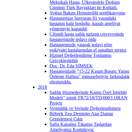
Meksikalı Hasta, Ülkesindeki Doğum
Gününü Türk Bayrakları ile Kutladı.
Yoğun Bakım Hemşireliği sertifikasyonu
Hastanemize başvuran 81 yaşındaki
hastanın kalp boşluğu, kapalı ameliyat
yöntemiyle kapatıldı
Cibutili hasta sağık turizmi çerçevesinde
hastanemizde tedavi oldu
Hastanemizde yatarak tedavi göre
psikiyatri hastalarından el sanatları sergisi
Hizmet Değerlendirme Toplantısı
Gerçekleştirildi
Doç. Dr. Eda ŞİMŞEK
Hastanemizde "15-22 Kasım Basınç Yarası
Önleme Haftası" münasebetiyle farkındalık
oluşturuldu.
2018
Sağlık Hizmetlerinde Kamu Özel İşbirliği
Modeli’’ isimli TR72/18/TD/0003 ORAN
Projesi
Verimlilik ve Yerinde Değerlendirmesi
Böbrek Taşı Demişler Atar Damar
Genişlemesi Çıktı
Safra Kanalını Tıkamış Taşlardan
Ameliyatsız Kurtuluyor.