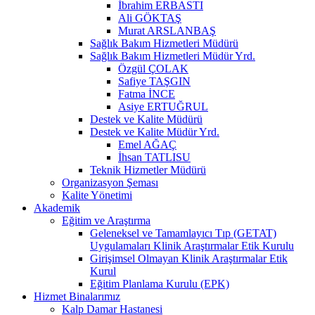
İbrahim ERBASTI
Ali GÖKTAŞ
Murat ARSLANBAŞ
Sağlık Bakım Hizmetleri Müdürü
Sağlık Bakım Hizmetleri Müdür Yrd.
Özgül ÇOLAK
Safiye TAŞGIN
Fatma İNCE
Asiye ERTUĞRUL
Destek ve Kalite Müdürü
Destek ve Kalite Müdür Yrd.
Emel AĞAÇ
İhsan TATLISU
Teknik Hizmetler Müdürü
Organizasyon Şeması
Kalite Yönetimi
Akademik
Eğitim ve Araştırma
Geleneksel ve Tamamlayıcı Tıp (GETAT)
Uygulamaları Klinik Araştırmalar Etik Kurulu
Girişimsel Olmayan Klinik Araştırmalar Etik
Kurul
Eğitim Planlama Kurulu (EPK)
Hizmet Binalarımız
Kalp Damar Hastanesi