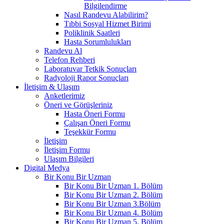
Bilgilendirme
Nasıl Randevu Alabilirim?
Tıbbi Sosyal Hizmet Birimi
Poliklinik Saatleri
Hasta Sorumlulukları
Randevu Al
Telefon Rehberi
Laboratuvar Tetkik Sonuçları
Radyoloji Rapor Sonuçları
İletişim & Ulaşım
Anketlerimiz
Öneri ve Görüşleriniz
Hasta Öneri Formu
Çalışan Öneri Formu
Teşekkür Formu
İletişim
İletişim Formu
Ulaşım Bilgileri
Digital Medya
Bir Konu Bir Uzman
Bir Konu Bir Uzman 1. Bölüm
Bir Konu Bir Uzman 2. Bölüm
Bir Konu Bir Uzman 3.Bölüm
Bir Konu Bir Uzman 4. Bölüm
Bir Konu Bir Uzman 5. Bölüm