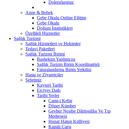
Doktorlarımız
Anne & Bebek
Gebe Okulu Online Eğitim
Gebe Okulu
Doğum İstatistikleri
Özellikli Hizmetler
Sağlık Turizmi
Sağlık Hizmetleri ve Hekimler
Tedavi Paketleri
Sağlık Turizmi Birimi
Başhekim Yardımcısı
Sağlık Turizm Birim Koordinatörü
Faturalandırma Birim Yetkilisi
Hasta ve Ziyaretçiler
Şehrimiz
Kayseri Tarihi
Erciyes Dağı
Tarihi Yerler
Cami-i Kebir
Döner Kümbet
Gevher Nesibe Dârüşşifâsı Ve Tıp
Medresesi
Hunat Hatun Külliyesi
Kapalı Çarşı