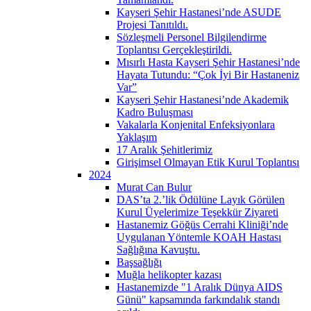
Kayseri Şehir Hastanesi’nde ASUDE
Projesi Tanıtıldı.
Sözleşmeli Personel Bilgilendirme
Toplantısı Gerçekleştirildi.
Mısırlı Hasta Kayseri Şehir Hastanesi’nde
Hayata Tutundu: “Çok İyi Bir Hastaneniz
Var”
Kayseri Şehir Hastanesi’nde Akademik
Kadro Buluşması
Vakalarla Konjenital Enfeksiyonlara
Yaklaşım
17 Aralık Şehitlerimiz
Girişimsel Olmayan Etik Kurul Toplantısı
2024
Murat Can Bulur
DAS’ta 2.’lik Ödülüne Layık Görülen
Kurul Üyelerimize Teşekkür Ziyareti
Hastanemiz Göğüs Cerrahi Kliniği’nde
Uygulanan Yöntemle KOAH Hastası
Sağlığına Kavuştu.
Başsağlığı
Muğla helikopter kazası
Hastanemizde "1 Aralık Dünya AIDS
Günü" kapsamında farkındalık standı