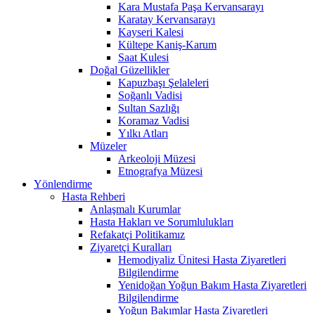
Kara Mustafa Paşa Kervansarayı
Karatay Kervansarayı
Kayseri Kalesi
Kültepe Kaniş-Karum
Saat Kulesi
Doğal Güzellikler
Kapuzbaşı Şelaleleri
Soğanlı Vadisi
Sultan Sazlığı
Koramaz Vadisi
Yılkı Atları
Müzeler
Arkeoloji Müzesi
Etnografya Müzesi
Yönlendirme
Hasta Rehberi
Anlaşmalı Kurumlar
Hasta Hakları ve Sorumlulukları
Refakatçi Politikamız
Ziyaretçi Kuralları
Hemodiyaliz Ünitesi Hasta Ziyaretleri
Bilgilendirme
Yenidoğan Yoğun Bakım Hasta Ziyaretleri
Bilgilendirme
Yoğun Bakımlar Hasta Ziyaretleri