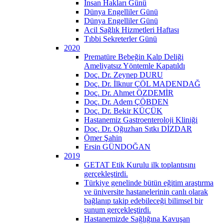
İnsan Hakları Günü
Dünya Engelliler Günü
Dünya Engelliler Günü
Acil Sağlık Hizmetleri Haftası
Tıbbi Sekreterler Günü
2020
Prematüre Bebeğin Kalp Deliği
Ameliyatsız Yöntemle Kapatıldı
Doç. Dr. Zeynep DURU
Doç. Dr. İlknur ÇÖL MADENDAĞ
Doç. Dr. Ahmet ÖZDEMİR
Doç. Dr. Adem ÇÖBDEN
Doç. Dr. Bekir KÜÇÜK
Hastanemiz Gastroenteroloji Kliniği
Doç. Dr. Oğuzhan Sıtkı DİZDAR
Ömer Şahin
Ersin GÜNDOĞAN
2019
GETAT Etik Kurulu ilk toplantısını
gerçekleştirdi.
Türkiye genelinde bütün eğitim araştırma
ve üniversite hastanelerinin canlı olarak
bağlanıp takip edebileceği bilimsel bir
sunum gerçekleştirdi.
Hastanemizde Sağlığına Kavuşan