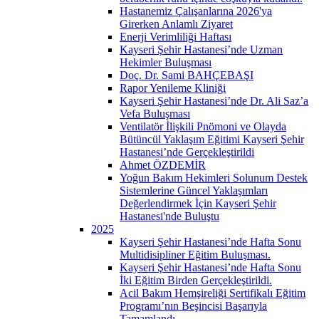
Hastanemiz Çalışanlarına 2026'ya
Girerken Anlamlı Ziyaret
Enerji Verimliliği Haftası
Kayseri Şehir Hastanesi’nde Uzman
Hekimler Buluşması
Doç. Dr. Sami BAHÇEBAŞI
Rapor Yenileme Kliniği
Kayseri Şehir Hastanesi’nde Dr. Ali Saz’a
Vefa Buluşması
Ventilatör İlişkili Pnömoni ve Olayda
Bütüncül Yaklaşım Eğitimi Kayseri Şehir
Hastanesi’nde Gerçekleştirildi
Ahmet ÖZDEMİR
Yoğun Bakım Hekimleri Solunum Destek
Sistemlerine Güncel Yaklaşımları
Değerlendirmek İçin Kayseri Şehir
Hastanesi'nde Buluştu
2025
Kayseri Şehir Hastanesi’nde Hafta Sonu
Multidisipliner Eğitim Buluşması.
Kayseri Şehir Hastanesi’nde Hafta Sonu
İki Eğitim Birden Gerçekleştirildi.
Acil Bakım Hemşireliği Sertifikalı Eğitim
Programı’nın Beşincisi Başarıyla
Tamamlandı.