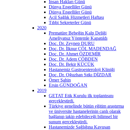
İnsan Hakları Günü
Dünya Engelliler Günü
Dünya Engelliler Günü
Acil Sağlık Hizmetleri Haftası
Tıbbi Sekreterler Günü
2020
Prematüre Bebeğin Kalp Deliği
Ameliyatsız Yöntemle Kapatıldı
Doç. Dr. Zeynep DURU
Doç. Dr. İlknur ÇÖL MADENDAĞ
Doç. Dr. Ahmet ÖZDEMİR
Doç. Dr. Adem ÇÖBDEN
Doç. Dr. Bekir KÜÇÜK
Hastanemiz Gastroenteroloji Kliniği
Doç. Dr. Oğuzhan Sıtkı DİZDAR
Ömer Şahin
Ersin GÜNDOĞAN
2019
GETAT Etik Kurulu ilk toplantısını
gerçekleştirdi.
Türkiye genelinde bütün eğitim araştırma
ve üniversite hastanelerinin canlı olarak
bağlanıp takip edebileceği bilimsel bir
sunum gerçekleştirdi.
Hastanemizde Sağlığına Kavuşan