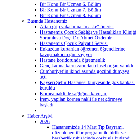
Bir Konu Bir Uzman 6. Bölüm
Bir Konu Bir Uzman 7. Bölüm
Bir Konu Bir Uzman 8. Bölüm
Basında Hastanemiz
Artan grip vakalarına "maske" önerisi
Hastanemiz Çocuk Sağlığı ve Hastalıkları Kliniği
Sorumlusu Doç. Dr. Ahmet Özdemir
Hastanemiz Çocuk Palyatif Servisi
Enkazdan kurtarılan öğretmen öğrencilerine
kavuşmak için gün sayıyor
Hastane koridorunda öğretmenlik
Genç kadına karın zarından cinsel organ yapıldı
Cumhuriyet’in ikinci asrında gözünü dünyaya
açtı
Kayseri Şehir Hastanesi bünyesinde göz bankası
kuruldu
Kornea nakli ile sağlığına kavuştu.
İrem, yapılan kornea nakli ile net görmeye
başladı.
Haber Arşivi
2026
Hastanemizde 14 Mart Tıp Bayramı,
düzenlenen iftar programı ile birlik ve
beraberlik ruhu içinde coşkuyla kutlandı.