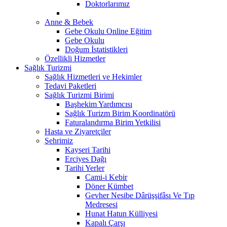
Doktorlarımız
Anne & Bebek
Gebe Okulu Online Eğitim
Gebe Okulu
Doğum İstatistikleri
Özellikli Hizmetler
Sağlık Turizmi
Sağlık Hizmetleri ve Hekimler
Tedavi Paketleri
Sağlık Turizmi Birimi
Başhekim Yardımcısı
Sağlık Turizm Birim Koordinatörü
Faturalandırma Birim Yetkilisi
Hasta ve Ziyaretçiler
Şehrimiz
Kayseri Tarihi
Erciyes Dağı
Tarihi Yerler
Cami-i Kebir
Döner Kümbet
Gevher Nesibe Dârüşşifâsı Ve Tıp
Medresesi
Hunat Hatun Külliyesi
Kapalı Çarşı