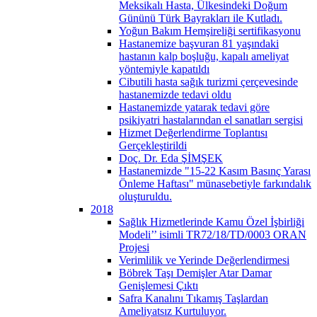
Meksikalı Hasta, Ülkesindeki Doğum
Gününü Türk Bayrakları ile Kutladı.
Yoğun Bakım Hemşireliği sertifikasyonu
Hastanemize başvuran 81 yaşındaki
hastanın kalp boşluğu, kapalı ameliyat
yöntemiyle kapatıldı
Cibutili hasta sağık turizmi çerçevesinde
hastanemizde tedavi oldu
Hastanemizde yatarak tedavi göre
psikiyatri hastalarından el sanatları sergisi
Hizmet Değerlendirme Toplantısı
Gerçekleştirildi
Doç. Dr. Eda ŞİMŞEK
Hastanemizde "15-22 Kasım Basınç Yarası
Önleme Haftası" münasebetiyle farkındalık
oluşturuldu.
2018
Sağlık Hizmetlerinde Kamu Özel İşbirliği
Modeli’’ isimli TR72/18/TD/0003 ORAN
Projesi
Verimlilik ve Yerinde Değerlendirmesi
Böbrek Taşı Demişler Atar Damar
Genişlemesi Çıktı
Safra Kanalını Tıkamış Taşlardan
Ameliyatsız Kurtuluyor.