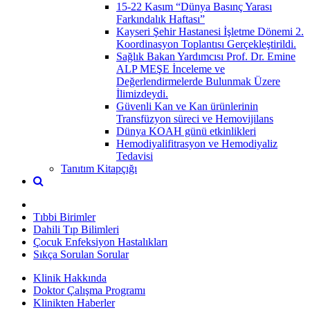
15-22 Kasım “Dünya Basınç Yarası
Farkındalık Haftası”
Kayseri Şehir Hastanesi İşletme Dönemi 2.
Koordinasyon Toplantısı Gerçekleştirildi.
Sağlık Bakan Yardımcısı Prof. Dr. Emine
ALP MEŞE İnceleme ve
Değerlendirmelerde Bulunmak Üzere
İlimizdeydi.
Güvenli Kan ve Kan ürünlerinin
Transfüzyon süreci ve Hemovijilans
Dünya KOAH günü etkinlikleri
Hemodiyalifitrasyon ve Hemodiyaliz
Tedavisi
Tanıtım Kitapçığı
Tıbbi Birimler
Dahili Tıp Bilimleri
Çocuk Enfeksiyon Hastalıkları
Sıkça Sorulan Sorular
Klinik Hakkında
Doktor Çalışma Programı
Klinikten Haberler