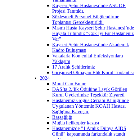
Kayseri Şehir Hastanesi’nde ASUDE
Projesi Tanıtıldı.
Sözleşmeli Personel Bilgilendirme
Toplantısı Gerçekleştirildi.
Mısırlı Hasta Kayseri Şehir Hastanesi’nde
Hayata Tutundu: “Çok İyi Bir Hastaneniz
Var”
Kayseri Şehir Hastanesi’nde Akademik
Kadro Buluşması
Vakalarla Konjenital Enfeksiyonlara
Yaklaşım
17 Aralık Şehitlerimiz
Girişimsel Olmayan Etik Kurul Toplantısı
2024
Murat Can Bulur
DAS’ta 2.’lik Ödülüne Layık Görülen
Kurul Üyelerimize Teşekkür Ziyareti
Hastanemiz Göğüs Cerrahi Kliniği’nde
Uygulanan Yöntemle KOAH Hastası
Sağlığına Kavuştu.
Başsağlığı
Muğla helikopter kazası
Hastanemizde "1 Aralık Dünya AIDS
Günü" kapsamında farkındalık standı