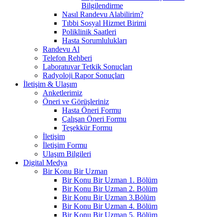
Bilgilendirme
Nasıl Randevu Alabilirim?
Tıbbi Sosyal Hizmet Birimi
Poliklinik Saatleri
Hasta Sorumlulukları
Randevu Al
Telefon Rehberi
Laboratuvar Tetkik Sonuçları
Radyoloji Rapor Sonuçları
İletişim & Ulaşım
Anketlerimiz
Öneri ve Görüşleriniz
Hasta Öneri Formu
Çalışan Öneri Formu
Teşekkür Formu
İletişim
İletişim Formu
Ulaşım Bilgileri
Digital Medya
Bir Konu Bir Uzman
Bir Konu Bir Uzman 1. Bölüm
Bir Konu Bir Uzman 2. Bölüm
Bir Konu Bir Uzman 3.Bölüm
Bir Konu Bir Uzman 4. Bölüm
Bir Konu Bir Uzman 5. Bölüm