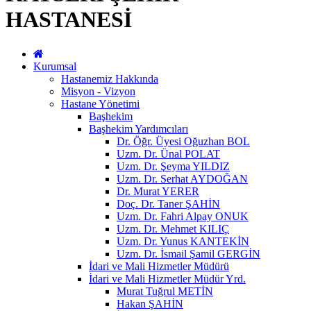
HASTANESİ
Kurumsal
Hastanemiz Hakkında
Misyon - Vizyon
Hastane Yönetimi
Başhekim
Başhekim Yardımcıları
Dr. Öğr. Üyesi Oğuzhan BOL
Uzm. Dr. Ünal POLAT
Uzm. Dr. Şeyma YILDIZ
Uzm. Dr. Serhat AYDOĞAN
Dr. Murat YERER
Doç. Dr. Taner ŞAHİN
Uzm. Dr. Fahri Alpay ONUK
Uzm. Dr. Mehmet KILIÇ
Uzm. Dr. Yunus KANTEKİN
Uzm. Dr. İsmail Şamil GERGİN
İdari ve Mali Hizmetler Müdürü
İdari ve Mali Hizmetler Müdür Yrd.
Murat Tuğrul METİN
Hakan ŞAHİN