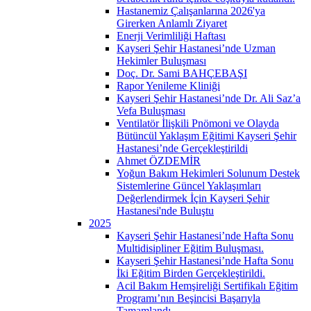
Hastanemiz Çalışanlarına 2026'ya
Girerken Anlamlı Ziyaret
Enerji Verimliliği Haftası
Kayseri Şehir Hastanesi’nde Uzman
Hekimler Buluşması
Doç. Dr. Sami BAHÇEBAŞI
Rapor Yenileme Kliniği
Kayseri Şehir Hastanesi’nde Dr. Ali Saz’a
Vefa Buluşması
Ventilatör İlişkili Pnömoni ve Olayda
Bütüncül Yaklaşım Eğitimi Kayseri Şehir
Hastanesi’nde Gerçekleştirildi
Ahmet ÖZDEMİR
Yoğun Bakım Hekimleri Solunum Destek
Sistemlerine Güncel Yaklaşımları
Değerlendirmek İçin Kayseri Şehir
Hastanesi'nde Buluştu
2025
Kayseri Şehir Hastanesi’nde Hafta Sonu
Multidisipliner Eğitim Buluşması.
Kayseri Şehir Hastanesi’nde Hafta Sonu
İki Eğitim Birden Gerçekleştirildi.
Acil Bakım Hemşireliği Sertifikalı Eğitim
Programı’nın Beşincisi Başarıyla
Tamamlandı.