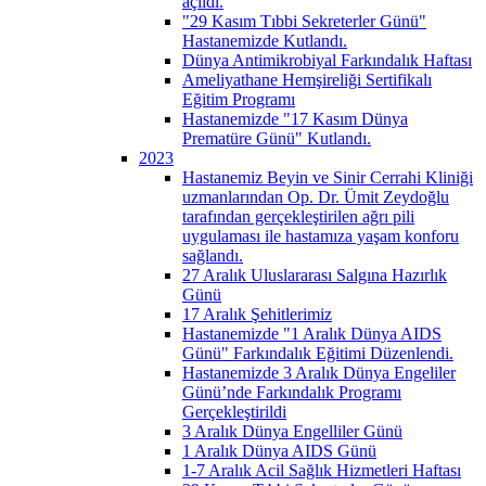
açıldı.
"29 Kasım Tıbbi Sekreterler Günü"
Hastanemizde Kutlandı.
Dünya Antimikrobiyal Farkındalık Haftası
Ameliyathane Hemşireliği Sertifikalı
Eğitim Programı
Hastanemizde "17 Kasım Dünya
Prematüre Günü" Kutlandı.
2023
Hastanemiz Beyin ve Sinir Cerrahi Kliniği
uzmanlarından Op. Dr. Ümit Zeydoğlu
tarafından gerçekleştirilen ağrı pili
uygulaması ile hastamıza yaşam konforu
sağlandı.
27 Aralık Uluslararası Salgına Hazırlık
Günü
17 Aralık Şehitlerimiz
Hastanemizde "1 Aralık Dünya AIDS
Günü" Farkındalık Eğitimi Düzenlendi.
Hastanemizde 3 Aralık Dünya Engeliler
Günü’nde Farkındalık Programı
Gerçekleştirildi
3 Aralık Dünya Engelliler Günü
1 Aralık Dünya AIDS Günü
1-7 Aralık Acil Sağlık Hizmetleri Haftası