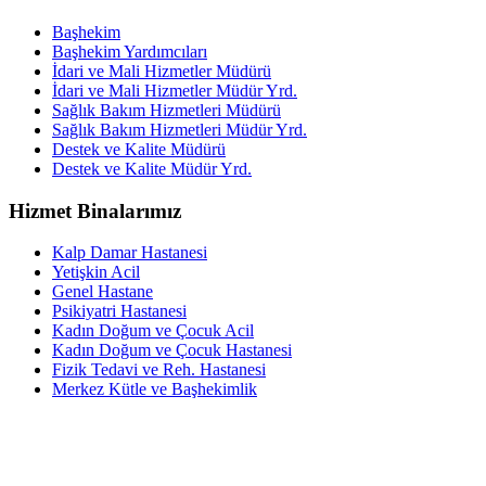
Başhekim
Başhekim Yardımcıları
İdari ve Mali Hizmetler Müdürü
İdari ve Mali Hizmetler Müdür Yrd.
Sağlık Bakım Hizmetleri Müdürü
Sağlık Bakım Hizmetleri Müdür Yrd.
Destek ve Kalite Müdürü
Destek ve Kalite Müdür Yrd.
Hizmet Binalarımız
Kalp Damar Hastanesi
Yetişkin Acil
Genel Hastane
Psikiyatri Hastanesi
Kadın Doğum ve Çocuk Acil
Kadın Doğum ve Çocuk Hastanesi
Fizik Tedavi ve Reh. Hastanesi
Merkez Kütle ve Başhekimlik