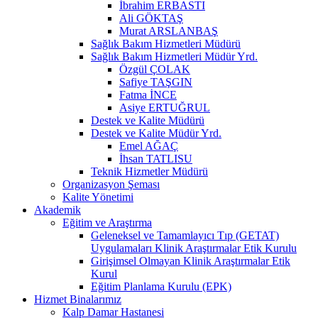
İbrahim ERBASTI
Ali GÖKTAŞ
Murat ARSLANBAŞ
Sağlık Bakım Hizmetleri Müdürü
Sağlık Bakım Hizmetleri Müdür Yrd.
Özgül ÇOLAK
Safiye TAŞGIN
Fatma İNCE
Asiye ERTUĞRUL
Destek ve Kalite Müdürü
Destek ve Kalite Müdür Yrd.
Emel AĞAÇ
İhsan TATLISU
Teknik Hizmetler Müdürü
Organizasyon Şeması
Kalite Yönetimi
Akademik
Eğitim ve Araştırma
Geleneksel ve Tamamlayıcı Tıp (GETAT)
Uygulamaları Klinik Araştırmalar Etik Kurulu
Girişimsel Olmayan Klinik Araştırmalar Etik
Kurul
Eğitim Planlama Kurulu (EPK)
Hizmet Binalarımız
Kalp Damar Hastanesi