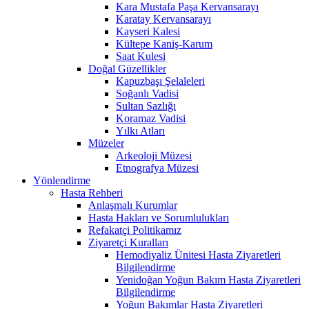
Kara Mustafa Paşa Kervansarayı
Karatay Kervansarayı
Kayseri Kalesi
Kültepe Kaniş-Karum
Saat Kulesi
Doğal Güzellikler
Kapuzbaşı Şelaleleri
Soğanlı Vadisi
Sultan Sazlığı
Koramaz Vadisi
Yılkı Atları
Müzeler
Arkeoloji Müzesi
Etnografya Müzesi
Yönlendirme
Hasta Rehberi
Anlaşmalı Kurumlar
Hasta Hakları ve Sorumlulukları
Refakatçi Politikamız
Ziyaretçi Kuralları
Hemodiyaliz Ünitesi Hasta Ziyaretleri
Bilgilendirme
Yenidoğan Yoğun Bakım Hasta Ziyaretleri
Bilgilendirme
Yoğun Bakımlar Hasta Ziyaretleri