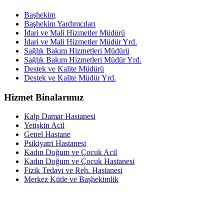
Başhekim
Başhekim Yardımcıları
İdari ve Mali Hizmetler Müdürü
İdari ve Mali Hizmetler Müdür Yrd.
Sağlık Bakım Hizmetleri Müdürü
Sağlık Bakım Hizmetleri Müdür Yrd.
Destek ve Kalite Müdürü
Destek ve Kalite Müdür Yrd.
Hizmet Binalarımız
Kalp Damar Hastanesi
Yetişkin Acil
Genel Hastane
Psikiyatri Hastanesi
Kadın Doğum ve Çocuk Acil
Kadın Doğum ve Çocuk Hastanesi
Fizik Tedavi ve Reh. Hastanesi
Merkez Kütle ve Başhekimlik