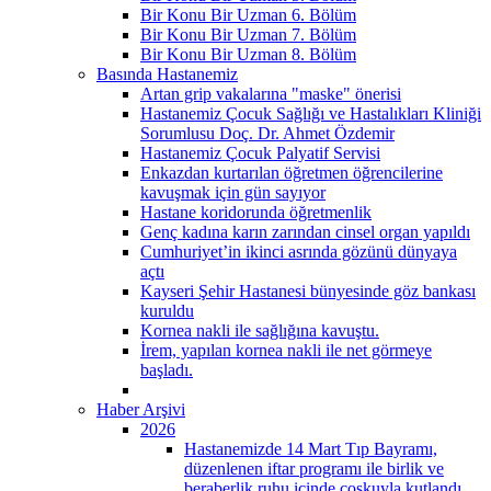
Bir Konu Bir Uzman 6. Bölüm
Bir Konu Bir Uzman 7. Bölüm
Bir Konu Bir Uzman 8. Bölüm
Basında Hastanemiz
Artan grip vakalarına "maske" önerisi
Hastanemiz Çocuk Sağlığı ve Hastalıkları Kliniği
Sorumlusu Doç. Dr. Ahmet Özdemir
Hastanemiz Çocuk Palyatif Servisi
Enkazdan kurtarılan öğretmen öğrencilerine
kavuşmak için gün sayıyor
Hastane koridorunda öğretmenlik
Genç kadına karın zarından cinsel organ yapıldı
Cumhuriyet’in ikinci asrında gözünü dünyaya
açtı
Kayseri Şehir Hastanesi bünyesinde göz bankası
kuruldu
Kornea nakli ile sağlığına kavuştu.
İrem, yapılan kornea nakli ile net görmeye
başladı.
Haber Arşivi
2026
Hastanemizde 14 Mart Tıp Bayramı,
düzenlenen iftar programı ile birlik ve
beraberlik ruhu içinde coşkuyla kutlandı.