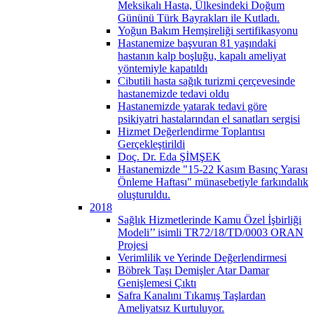
Meksikalı Hasta, Ülkesindeki Doğum
Gününü Türk Bayrakları ile Kutladı.
Yoğun Bakım Hemşireliği sertifikasyonu
Hastanemize başvuran 81 yaşındaki
hastanın kalp boşluğu, kapalı ameliyat
yöntemiyle kapatıldı
Cibutili hasta sağık turizmi çerçevesinde
hastanemizde tedavi oldu
Hastanemizde yatarak tedavi göre
psikiyatri hastalarından el sanatları sergisi
Hizmet Değerlendirme Toplantısı
Gerçekleştirildi
Doç. Dr. Eda ŞİMŞEK
Hastanemizde "15-22 Kasım Basınç Yarası
Önleme Haftası" münasebetiyle farkındalık
oluşturuldu.
2018
Sağlık Hizmetlerinde Kamu Özel İşbirliği
Modeli’’ isimli TR72/18/TD/0003 ORAN
Projesi
Verimlilik ve Yerinde Değerlendirmesi
Böbrek Taşı Demişler Atar Damar
Genişlemesi Çıktı
Safra Kanalını Tıkamış Taşlardan
Ameliyatsız Kurtuluyor.