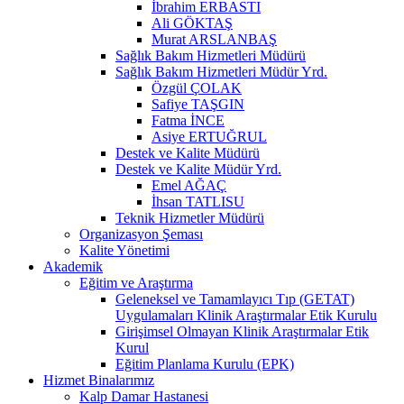
İbrahim ERBASTI
Ali GÖKTAŞ
Murat ARSLANBAŞ
Sağlık Bakım Hizmetleri Müdürü
Sağlık Bakım Hizmetleri Müdür Yrd.
Özgül ÇOLAK
Safiye TAŞGIN
Fatma İNCE
Asiye ERTUĞRUL
Destek ve Kalite Müdürü
Destek ve Kalite Müdür Yrd.
Emel AĞAÇ
İhsan TATLISU
Teknik Hizmetler Müdürü
Organizasyon Şeması
Kalite Yönetimi
Akademik
Eğitim ve Araştırma
Geleneksel ve Tamamlayıcı Tıp (GETAT)
Uygulamaları Klinik Araştırmalar Etik Kurulu
Girişimsel Olmayan Klinik Araştırmalar Etik
Kurul
Eğitim Planlama Kurulu (EPK)
Hizmet Binalarımız
Kalp Damar Hastanesi