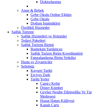
Doktorlarımız
Anne & Bebek
Gebe Okulu Online Eğitim
Gebe Okulu
Doğum İstatistikleri
Özellikli Hizmetler
Sağlık Turizmi
Sağlık Hizmetleri ve Hekimler
Tedavi Paketleri
Sağlık Turizmi Birimi
Başhekim Yardımcısı
Sağlık Turizm Birim Koordinatörü
Faturalandırma Birim Yetkilisi
Hasta ve Ziyaretçiler
Şehrimiz
Kayseri Tarihi
Erciyes Dağı
Tarihi Yerler
Cami-i Kebir
Döner Kümbet
Gevher Nesibe Dârüşşifâsı Ve Tıp
Medresesi
Hunat Hatun Külliyesi
Kapalı Çarşı