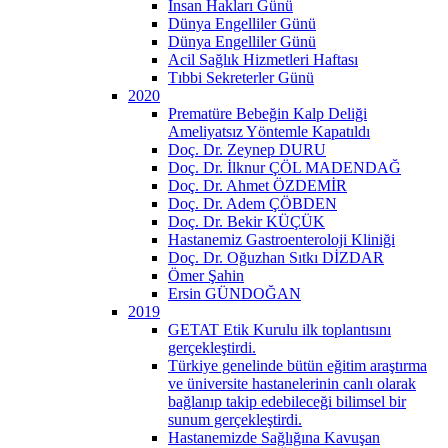
İnsan Hakları Günü
Dünya Engelliler Günü
Dünya Engelliler Günü
Acil Sağlık Hizmetleri Haftası
Tıbbi Sekreterler Günü
2020
Prematüre Bebeğin Kalp Deliği
Ameliyatsız Yöntemle Kapatıldı
Doç. Dr. Zeynep DURU
Doç. Dr. İlknur ÇÖL MADENDAĞ
Doç. Dr. Ahmet ÖZDEMİR
Doç. Dr. Adem ÇÖBDEN
Doç. Dr. Bekir KÜÇÜK
Hastanemiz Gastroenteroloji Kliniği
Doç. Dr. Oğuzhan Sıtkı DİZDAR
Ömer Şahin
Ersin GÜNDOĞAN
2019
GETAT Etik Kurulu ilk toplantısını
gerçekleştirdi.
Türkiye genelinde bütün eğitim araştırma
ve üniversite hastanelerinin canlı olarak
bağlanıp takip edebileceği bilimsel bir
sunum gerçekleştirdi.
Hastanemizde Sağlığına Kavuşan