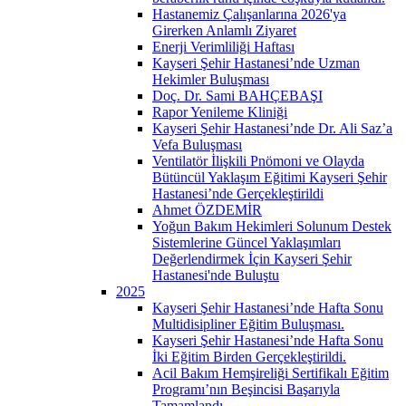
Hastanemiz Çalışanlarına 2026'ya
Girerken Anlamlı Ziyaret
Enerji Verimliliği Haftası
Kayseri Şehir Hastanesi’nde Uzman
Hekimler Buluşması
Doç. Dr. Sami BAHÇEBAŞI
Rapor Yenileme Kliniği
Kayseri Şehir Hastanesi’nde Dr. Ali Saz’a
Vefa Buluşması
Ventilatör İlişkili Pnömoni ve Olayda
Bütüncül Yaklaşım Eğitimi Kayseri Şehir
Hastanesi’nde Gerçekleştirildi
Ahmet ÖZDEMİR
Yoğun Bakım Hekimleri Solunum Destek
Sistemlerine Güncel Yaklaşımları
Değerlendirmek İçin Kayseri Şehir
Hastanesi'nde Buluştu
2025
Kayseri Şehir Hastanesi’nde Hafta Sonu
Multidisipliner Eğitim Buluşması.
Kayseri Şehir Hastanesi’nde Hafta Sonu
İki Eğitim Birden Gerçekleştirildi.
Acil Bakım Hemşireliği Sertifikalı Eğitim
Programı’nın Beşincisi Başarıyla
Tamamlandı.