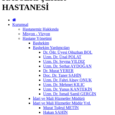
HASTANESİ
Kurumsal
Hastanemiz Hakkında
Misyon - Vizyon
Hastane Yönetimi
Başhekim
Başhekim Yardımcıları
Dr. Öğr. Üyesi Oğuzhan BOL
Uzm. Dr. Ünal POLAT
Uzm. Dr. Şeyma YILDIZ
Uzm. Dr. Serhat AYDOĞAN
Dr. Murat YERER
Doç. Dr. Taner ŞAHİN
Uzm. Dr. Fahri Alpay ONUK
Uzm. Dr. Mehmet KILIÇ
Uzm. Dr. Yunus KANTEKİN
Uzm. Dr. İsmail Şamil GERGİN
İdari ve Mali Hizmetler Müdürü
İdari ve Mali Hizmetler Müdür Yrd.
Murat Tuğrul METİN
Hakan ŞAHİN