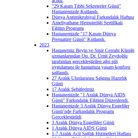
açıldı.
"29 Kasım Tıbbi Sekreterler Günü"
Hastanemizde Kutlandı.
Dünya Antimikrobiyal Farkındalık Haftası
Ameliyathane Hemşireliği Sertifikalı
Eğitim Programı
Hastanemizde "17 Kasım Dünya
Prematüre Günü" Kutlandı.
2023
Hastanemiz Beyin ve Sinir Cerrahi Kliniği
uzmanlarından Op. Dr. Ümit Zeydoğlu
tarafından gerçekleştirilen ağrı pili
uygulaması ile hastamıza yaşam konforu
sağlandı.
27 Aralık Uluslararası Salgına Hazırlık
Günü
17 Aralık Şehitlerimiz
Hastanemizde "1 Aralık Dünya AIDS
Günü" Farkındalık Eğitimi Düzenlendi.
Hastanemizde 3 Aralık Dünya Engeliler
Günü’nde Farkındalık Programı
Gerçekleştirildi
3 Aralık Dünya Engelliler Günü
1 Aralık Dünya AIDS Günü
1-7 Aralık Acil Sağlık Hizmetleri Haftası