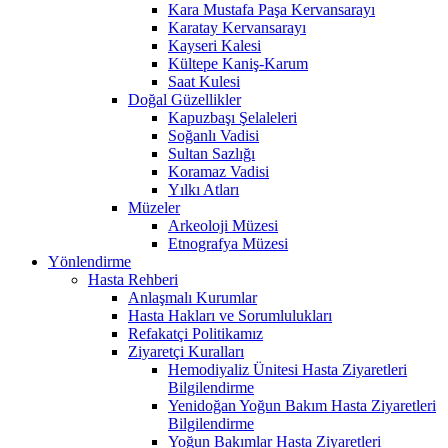
Kara Mustafa Paşa Kervansarayı
Karatay Kervansarayı
Kayseri Kalesi
Kültepe Kaniş-Karum
Saat Kulesi
Doğal Güzellikler
Kapuzbaşı Şelaleleri
Soğanlı Vadisi
Sultan Sazlığı
Koramaz Vadisi
Yılkı Atları
Müzeler
Arkeoloji Müzesi
Etnografya Müzesi
Yönlendirme
Hasta Rehberi
Anlaşmalı Kurumlar
Hasta Hakları ve Sorumlulukları
Refakatçi Politikamız
Ziyaretçi Kuralları
Hemodiyaliz Ünitesi Hasta Ziyaretleri
Bilgilendirme
Yenidoğan Yoğun Bakım Hasta Ziyaretleri
Bilgilendirme
Yoğun Bakımlar Hasta Ziyaretleri