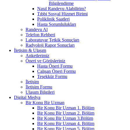
Bilgilendirme
Nasıl Randevu Alabilirim?
Tıbbi Sosyal Hizmet Birimi
Poliklinik Saatleri
Hasta Sorumlulukları
Randevu Al
Telefon Rehberi
Laboratuvar Tetkik Sonuçları
Radyoloji Rapor Sonuçları
İletişim & Ulaşım
Anketlerimiz
Öneri ve Görüşleriniz
Hasta Öneri Formu
Çalışan Öneri Formu
Teşekkür Formu
İletişim
İletişim Formu
Ulaşım Bilgileri
Digital Medya
Bir Konu Bir Uzman
Bir Konu Bir Uzman 1. Bölüm
Bir Konu Bir Uzman 2. Bölüm
Bir Konu Bir Uzman 3.Bölüm
Bir Konu Bir Uzman 4. Bölüm
Bir Konu Bir Uzman 5. Bölüm