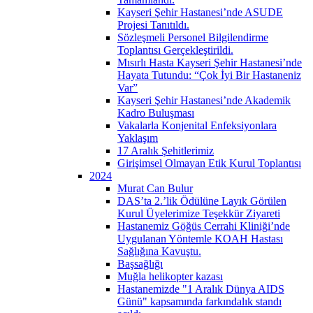
Kayseri Şehir Hastanesi’nde ASUDE
Projesi Tanıtıldı.
Sözleşmeli Personel Bilgilendirme
Toplantısı Gerçekleştirildi.
Mısırlı Hasta Kayseri Şehir Hastanesi’nde
Hayata Tutundu: “Çok İyi Bir Hastaneniz
Var”
Kayseri Şehir Hastanesi’nde Akademik
Kadro Buluşması
Vakalarla Konjenital Enfeksiyonlara
Yaklaşım
17 Aralık Şehitlerimiz
Girişimsel Olmayan Etik Kurul Toplantısı
2024
Murat Can Bulur
DAS’ta 2.’lik Ödülüne Layık Görülen
Kurul Üyelerimize Teşekkür Ziyareti
Hastanemiz Göğüs Cerrahi Kliniği’nde
Uygulanan Yöntemle KOAH Hastası
Sağlığına Kavuştu.
Başsağlığı
Muğla helikopter kazası
Hastanemizde "1 Aralık Dünya AIDS
Günü" kapsamında farkındalık standı