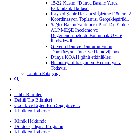
15-22 Kasım “Dünya Basınç Yarası
Farkındalık Haftası”
Kayseri Şehir Hastanesi İşletme Dönemi 2.
Koordinasyon Toplantısı Gerçekleştirildi.
Sağlık Bakan Yardımcısı Prof. Dr. Emine
ALP MEŞE İnceleme ve
Değerlendirmelerde Bulunmak Üzere
İlimizdeydi.
Güvenli Kan ve Kan ürünlerinin
Transfüzyon süreci ve Hemovijilans
Dünya KOAH günü etkinlikleri
Hemodiyalifitrasyon ve Hemodiyaliz
Tedavisi
Tanıtım Kitapçığı
Tıbbi Birimler
Dahili Tıp Bilimleri
Çocuk ve Ergen Ruh Sağlığı ve ...
Klinikten Haberler
Klinik Hakkında
Doktor Çalışma Programı
Klinikten Haberler