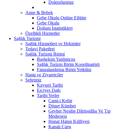
Doktorlarımız
Anne & Bebek
Gebe Okulu Online Eğitim
Gebe Okulu
Doğum İstatistikleri
Özellikli Hizmetler
Sağlık Turizmi
Sağlık Hizmetleri ve Hekimler
Tedavi Paketleri
Sağlık Turizmi Birimi
Başhekim Yardımcısı
Sağlık Turizm Birim Koordinatörü
Faturalandırma Birim Yetkilisi
Hasta ve Ziyaretçiler
Şehrimiz
Kayseri Tarihi
Erciyes Dağı
Tarihi Yerler
Cami-i Kebir
Döner Kümbet
Gevher Nesibe Dârüşşifâsı Ve Tıp
Medresesi
Hunat Hatun Külliyesi
Kapalı Çarşı