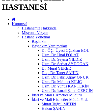
HASTANESİ
Kurumsal
Hastanemiz Hakkında
Misyon - Vizyon
Hastane Yönetimi
Başhekim
Başhekim Yardımcıları
Dr. Öğr. Üyesi Oğuzhan BOL
Uzm. Dr. Ünal POLAT
Uzm. Dr. Şeyma YILDIZ
Uzm. Dr. Serhat AYDOĞAN
Dr. Murat YERER
Doç. Dr. Taner ŞAHİN
Uzm. Dr. Fahri Alpay ONUK
Uzm. Dr. Mehmet KILIÇ
Uzm. Dr. Yunus KANTEKİN
Uzm. Dr. İsmail Şamil GERGİN
İdari ve Mali Hizmetler Müdürü
İdari ve Mali Hizmetler Müdür Yrd.
Murat Tuğrul METİN
Hakan ŞAHİN