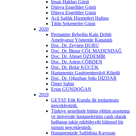
İnsan Hakları Günü
Dünya Engelliler Günü
Dünya Engelliler Günü
Acil Sağlık Hizmetleri Haftası
Tıbbi Sekreterler Günü
2020
Prematüre Bebeğin Kalp Deliği
Ameliyatsız Yöntemle Kapatıldı
Doç. Dr. Zeynep DURU
Doç. Dr. İlknur ÇÖL MADENDAĞ
Doç. Dr. Ahmet ÖZDEMİR
Doç. Dr. Adem ÇÖBDEN
Doç. Dr. Bekir KÜÇÜK
Hastanemiz Gastroenteroloji Kliniği
Doç. Dr. Oğuzhan Sıtkı DİZDAR
Ömer Şahin
Ersin GÜNDOĞAN
2019
GETAT Etik Kurulu ilk toplantısını
gerçekleştirdi.
Türkiye genelinde bütün eğitim araştırma
ve üniversite hastanelerinin canlı olarak
bağlanıp takip edebileceği bilimsel bir
sunum gerçekleştirdi.
Hastanemizde Sağlığına Kavuşan