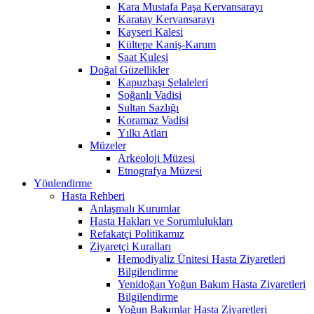
Kara Mustafa Paşa Kervansarayı
Karatay Kervansarayı
Kayseri Kalesi
Kültepe Kaniş-Karum
Saat Kulesi
Doğal Güzellikler
Kapuzbaşı Şelaleleri
Soğanlı Vadisi
Sultan Sazlığı
Koramaz Vadisi
Yılkı Atları
Müzeler
Arkeoloji Müzesi
Etnografya Müzesi
Yönlendirme
Hasta Rehberi
Anlaşmalı Kurumlar
Hasta Hakları ve Sorumlulukları
Refakatçi Politikamız
Ziyaretçi Kuralları
Hemodiyaliz Ünitesi Hasta Ziyaretleri
Bilgilendirme
Yenidoğan Yoğun Bakım Hasta Ziyaretleri
Bilgilendirme
Yoğun Bakımlar Hasta Ziyaretleri