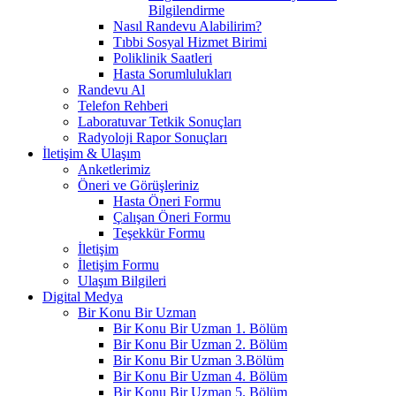
Bilgilendirme
Nasıl Randevu Alabilirim?
Tıbbi Sosyal Hizmet Birimi
Poliklinik Saatleri
Hasta Sorumlulukları
Randevu Al
Telefon Rehberi
Laboratuvar Tetkik Sonuçları
Radyoloji Rapor Sonuçları
İletişim & Ulaşım
Anketlerimiz
Öneri ve Görüşleriniz
Hasta Öneri Formu
Çalışan Öneri Formu
Teşekkür Formu
İletişim
İletişim Formu
Ulaşım Bilgileri
Digital Medya
Bir Konu Bir Uzman
Bir Konu Bir Uzman 1. Bölüm
Bir Konu Bir Uzman 2. Bölüm
Bir Konu Bir Uzman 3.Bölüm
Bir Konu Bir Uzman 4. Bölüm
Bir Konu Bir Uzman 5. Bölüm