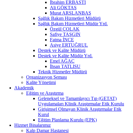
İbrahim ERBASTI
Ali GÖKTAŞ
Murat ARSLANBAŞ
Sağlık Bakım Hizmetleri Müdürü
Sağlık Bakım Hizmetleri Müdür Yrd.
Özgül ÇOLAK
Safiye TAŞGIN
Fatma İNCE
Asiye ERTUĞRUL
Destek ve Kalite Müdürü
Destek ve Kalite Müdür Yrd.
Emel AĞAÇ
İhsan TATLISU
Teknik Hizmetler Müdürü
Organizasyon Şeması
Kalite Yönetimi
Akademik
Eğitim ve Araştırma
Geleneksel ve Tamamlayıcı Tıp (GETAT)
Uygulamaları Klinik Araştırmalar Etik Kurulu
Girişimsel Olmayan Klinik Araştırmalar Etik
Kurul
Eğitim Planlama Kurulu (EPK)
Hizmet Binalarımız
Kalp Damar Hastanesi