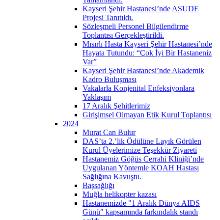
Kayseri Şehir Hastanesi’nde ASUDE
Projesi Tanıtıldı.
Sözleşmeli Personel Bilgilendirme
Toplantısı Gerçekleştirildi.
Mısırlı Hasta Kayseri Şehir Hastanesi’nde
Hayata Tutundu: “Çok İyi Bir Hastaneniz
Var”
Kayseri Şehir Hastanesi’nde Akademik
Kadro Buluşması
Vakalarla Konjenital Enfeksiyonlara
Yaklaşım
17 Aralık Şehitlerimiz
Girişimsel Olmayan Etik Kurul Toplantısı
2024
Murat Can Bulur
DAS’ta 2.’lik Ödülüne Layık Görülen
Kurul Üyelerimize Teşekkür Ziyareti
Hastanemiz Göğüs Cerrahi Kliniği’nde
Uygulanan Yöntemle KOAH Hastası
Sağlığına Kavuştu.
Başsağlığı
Muğla helikopter kazası
Hastanemizde "1 Aralık Dünya AIDS
Günü" kapsamında farkındalık standı