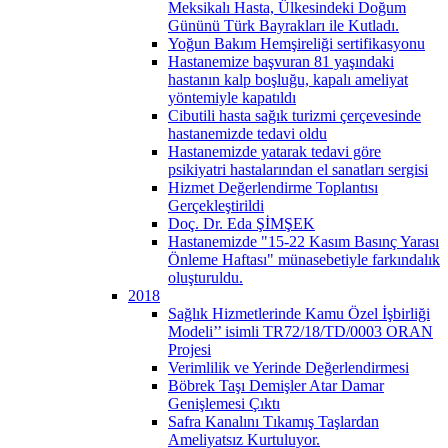
Meksikalı Hasta, Ülkesindeki Doğum
Gününü Türk Bayrakları ile Kutladı.
Yoğun Bakım Hemşireliği sertifikasyonu
Hastanemize başvuran 81 yaşındaki
hastanın kalp boşluğu, kapalı ameliyat
yöntemiyle kapatıldı
Cibutili hasta sağık turizmi çerçevesinde
hastanemizde tedavi oldu
Hastanemizde yatarak tedavi göre
psikiyatri hastalarından el sanatları sergisi
Hizmet Değerlendirme Toplantısı
Gerçekleştirildi
Doç. Dr. Eda ŞİMŞEK
Hastanemizde "15-22 Kasım Basınç Yarası
Önleme Haftası" münasebetiyle farkındalık
oluşturuldu.
2018
Sağlık Hizmetlerinde Kamu Özel İşbirliği
Modeli’’ isimli TR72/18/TD/0003 ORAN
Projesi
Verimlilik ve Yerinde Değerlendirmesi
Böbrek Taşı Demişler Atar Damar
Genişlemesi Çıktı
Safra Kanalını Tıkamış Taşlardan
Ameliyatsız Kurtuluyor.