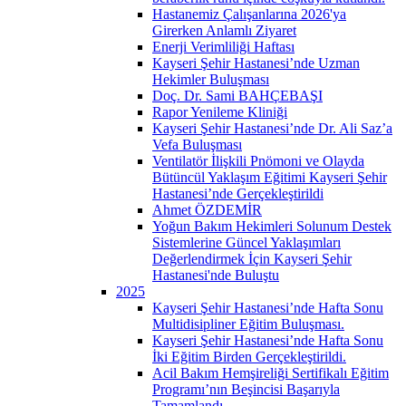
Hastanemiz Çalışanlarına 2026'ya
Girerken Anlamlı Ziyaret
Enerji Verimliliği Haftası
Kayseri Şehir Hastanesi’nde Uzman
Hekimler Buluşması
Doç. Dr. Sami BAHÇEBAŞI
Rapor Yenileme Kliniği
Kayseri Şehir Hastanesi’nde Dr. Ali Saz’a
Vefa Buluşması
Ventilatör İlişkili Pnömoni ve Olayda
Bütüncül Yaklaşım Eğitimi Kayseri Şehir
Hastanesi’nde Gerçekleştirildi
Ahmet ÖZDEMİR
Yoğun Bakım Hekimleri Solunum Destek
Sistemlerine Güncel Yaklaşımları
Değerlendirmek İçin Kayseri Şehir
Hastanesi'nde Buluştu
2025
Kayseri Şehir Hastanesi’nde Hafta Sonu
Multidisipliner Eğitim Buluşması.
Kayseri Şehir Hastanesi’nde Hafta Sonu
İki Eğitim Birden Gerçekleştirildi.
Acil Bakım Hemşireliği Sertifikalı Eğitim
Programı’nın Beşincisi Başarıyla
Tamamlandı.