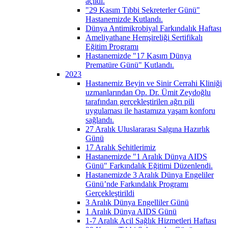
açıldı.
"29 Kasım Tıbbi Sekreterler Günü"
Hastanemizde Kutlandı.
Dünya Antimikrobiyal Farkındalık Haftası
Ameliyathane Hemşireliği Sertifikalı
Eğitim Programı
Hastanemizde "17 Kasım Dünya
Prematüre Günü" Kutlandı.
2023
Hastanemiz Beyin ve Sinir Cerrahi Kliniği
uzmanlarından Op. Dr. Ümit Zeydoğlu
tarafından gerçekleştirilen ağrı pili
uygulaması ile hastamıza yaşam konforu
sağlandı.
27 Aralık Uluslararası Salgına Hazırlık
Günü
17 Aralık Şehitlerimiz
Hastanemizde "1 Aralık Dünya AIDS
Günü" Farkındalık Eğitimi Düzenlendi.
Hastanemizde 3 Aralık Dünya Engeliler
Günü’nde Farkındalık Programı
Gerçekleştirildi
3 Aralık Dünya Engelliler Günü
1 Aralık Dünya AIDS Günü
1-7 Aralık Acil Sağlık Hizmetleri Haftası