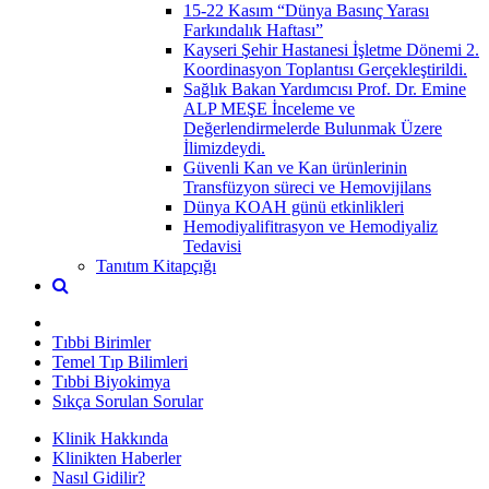
15-22 Kasım “Dünya Basınç Yarası
Farkındalık Haftası”
Kayseri Şehir Hastanesi İşletme Dönemi 2.
Koordinasyon Toplantısı Gerçekleştirildi.
Sağlık Bakan Yardımcısı Prof. Dr. Emine
ALP MEŞE İnceleme ve
Değerlendirmelerde Bulunmak Üzere
İlimizdeydi.
Güvenli Kan ve Kan ürünlerinin
Transfüzyon süreci ve Hemovijilans
Dünya KOAH günü etkinlikleri
Hemodiyalifitrasyon ve Hemodiyaliz
Tedavisi
Tanıtım Kitapçığı
Tıbbi Birimler
Temel Tıp Bilimleri
Tıbbi Biyokimya
Sıkça Sorulan Sorular
Klinik Hakkında
Klinikten Haberler
Nasıl Gidilir?