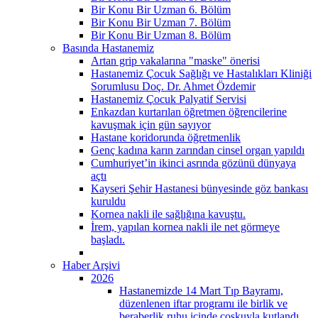
Bir Konu Bir Uzman 6. Bölüm
Bir Konu Bir Uzman 7. Bölüm
Bir Konu Bir Uzman 8. Bölüm
Basında Hastanemiz
Artan grip vakalarına "maske" önerisi
Hastanemiz Çocuk Sağlığı ve Hastalıkları Kliniği
Sorumlusu Doç. Dr. Ahmet Özdemir
Hastanemiz Çocuk Palyatif Servisi
Enkazdan kurtarılan öğretmen öğrencilerine
kavuşmak için gün sayıyor
Hastane koridorunda öğretmenlik
Genç kadına karın zarından cinsel organ yapıldı
Cumhuriyet’in ikinci asrında gözünü dünyaya
açtı
Kayseri Şehir Hastanesi bünyesinde göz bankası
kuruldu
Kornea nakli ile sağlığına kavuştu.
İrem, yapılan kornea nakli ile net görmeye
başladı.
Haber Arşivi
2026
Hastanemizde 14 Mart Tıp Bayramı,
düzenlenen iftar programı ile birlik ve
beraberlik ruhu içinde coşkuyla kutlandı.