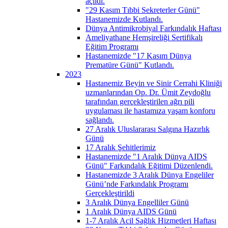
açıldı.
"29 Kasım Tıbbi Sekreterler Günü"
Hastanemizde Kutlandı.
Dünya Antimikrobiyal Farkındalık Haftası
Ameliyathane Hemşireliği Sertifikalı
Eğitim Programı
Hastanemizde "17 Kasım Dünya
Prematüre Günü" Kutlandı.
2023
Hastanemiz Beyin ve Sinir Cerrahi Kliniği
uzmanlarından Op. Dr. Ümit Zeydoğlu
tarafından gerçekleştirilen ağrı pili
uygulaması ile hastamıza yaşam konforu
sağlandı.
27 Aralık Uluslararası Salgına Hazırlık
Günü
17 Aralık Şehitlerimiz
Hastanemizde "1 Aralık Dünya AIDS
Günü" Farkındalık Eğitimi Düzenlendi.
Hastanemizde 3 Aralık Dünya Engeliler
Günü’nde Farkındalık Programı
Gerçekleştirildi
3 Aralık Dünya Engelliler Günü
1 Aralık Dünya AIDS Günü
1-7 Aralık Acil Sağlık Hizmetleri Haftası