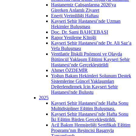
Hastanemiz Çalışanlarına 2026'ya
Girerken Anlamlı Ziyaret
Enerji Verimliliği Haftası
Kayseri Şehir Hastanesi’nde Uzman
Hekimler Buluşması
Doç. Dr. Sami BAHÇEBAŞI
Rapor Yenileme Kliniği
Kayseri Şehir Hastanesi’nde Dr. Ali Saz’a
Vefa Buluşması
Ventilatör İlişkili Pnömoni ve Olayda
Bütüncül Yaklaşım Eğitimi Kayseri Şehir
Hastanesi’nde Gerçekleştirildi
Ahmet ÖZDEMİR
Yoğun Bakım Hekimleri Solunum Destek
Sistemlerine Güncel Yaklaşımları
Değerlendirmek İçin Kayseri Şehir
Hastanesi'nde Buluştu
2025
Kayseri Şehir Hastanesi’nde Hafta Sonu
Multidisipliner Eğitim Buluşması.
Kayseri Şehir Hastanesi’nde Hafta Sonu
İki Eğitim Birden Gerçekleştirildi.
Acil Bakım Hemşireliği Sertifikalı Eğitim
Programı’nın Beşincisi Başarıyla
Tamamlandı.