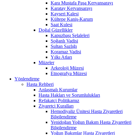
Kara Mustafa Paşa Kervansarayı
Karatay Kervansarayı
Kayseri Kalesi
Kültepe Kaniş-Karum
Saat Kulesi
Doğal Güzellikler
Kapuzbaşı Şelaleleri
Soğanlı Vadisi
Sultan Sazlığı
Koramaz Vadisi
Yılkı Atları
Müzeler
Arkeoloji Müzesi
Etnografya Müzesi
Yönlendirme
Hasta Rehberi
Anlaşmalı Kurumlar
Hasta Hakları ve Sorumlulukları
Refakatçi Politikamız
Ziyaretçi Kuralları
Hemodiyaliz Ünitesi Hasta Ziyaretleri
Bilgilendirme
Yenidoğan Yoğun Bakım Hasta Ziyaretleri
Bilgilendirme
Yoğun Bakımlar Hasta Ziyaretleri