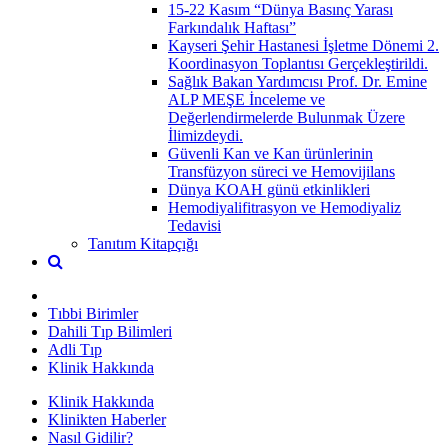
15-22 Kasım “Dünya Basınç Yarası
Farkındalık Haftası”
Kayseri Şehir Hastanesi İşletme Dönemi 2.
Koordinasyon Toplantısı Gerçekleştirildi.
Sağlık Bakan Yardımcısı Prof. Dr. Emine
ALP MEŞE İnceleme ve
Değerlendirmelerde Bulunmak Üzere
İlimizdeydi.
Güvenli Kan ve Kan ürünlerinin
Transfüzyon süreci ve Hemovijilans
Dünya KOAH günü etkinlikleri
Hemodiyalifitrasyon ve Hemodiyaliz
Tedavisi
Tanıtım Kitapçığı
Tıbbi Birimler
Dahili Tıp Bilimleri
Adli Tıp
Klinik Hakkında
Klinik Hakkında
Klinikten Haberler
Nasıl Gidilir?