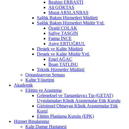
İbrahim ERBASTI
Ali GÖKTAŞ
Murat ARSLANBAŞ
Sağlık Bakım Hizmetleri Müdürü
Sağlık Bakım Hizmetleri Müdür Yrd.
Özgül ÇOLAK
Safiye TAŞGIN
Fatma İNCE
Asiye ERTUĞRUL
Destek ve Kalite Müdürü
Destek ve Kalite Müdür Yrd.
Emel AĞAÇ
İhsan TATLISU
Teknik Hizmetler Müdürü
Organizasyon Şeması
Kalite Yönetimi
Akademik
Eğitim ve Araştırma
Geleneksel ve Tamamlayıcı Tıp (GETAT)
Uygulamaları Klinik Araştırmalar Etik Kurulu
Girişimsel Olmayan Klinik Araştırmalar Etik
Kurul
Eğitim Planlama Kurulu (EPK)
Hizmet Binalarımız
Kalp Damar Hastanesi