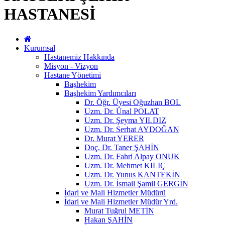
HASTANESİ
Kurumsal
Hastanemiz Hakkında
Misyon - Vizyon
Hastane Yönetimi
Başhekim
Başhekim Yardımcıları
Dr. Öğr. Üyesi Oğuzhan BOL
Uzm. Dr. Ünal POLAT
Uzm. Dr. Şeyma YILDIZ
Uzm. Dr. Serhat AYDOĞAN
Dr. Murat YERER
Doç. Dr. Taner ŞAHİN
Uzm. Dr. Fahri Alpay ONUK
Uzm. Dr. Mehmet KILIÇ
Uzm. Dr. Yunus KANTEKİN
Uzm. Dr. İsmail Şamil GERGİN
İdari ve Mali Hizmetler Müdürü
İdari ve Mali Hizmetler Müdür Yrd.
Murat Tuğrul METİN
Hakan ŞAHİN