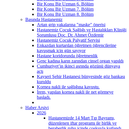
Bir Konu Bir Uzman 6. Bölüm
Bir Konu Bir Uzman 7. Bölüm
Bir Konu Bir Uzman 8. Bölüm
Basında Hastanemiz
Artan grip vakalarına "maske" önerisi
Hastanemiz Çocuk Sağlığı ve Hastalıkları Kliniği
Sorumlusu Doç. Dr. Ahmet Özdemir
Hastanemiz Çocuk Palyatif Servisi
Enkazdan kurtarılan öğretmen öğrencilerine
kavuşmak için gün sayıyor
Hastane koridorunda öğretmenlik
Genç kadına karın zarından cinsel organ yapıldı
Cumhuriyet’in ikinci asrında gözünü dünyaya
açtı
Kayseri Şehir Hastanesi bünyesinde göz bankası
kuruldu
Kornea nakli ile sağlığına kavuştu.
İrem, yapılan kornea nakli ile net görmeye
başladı.
Haber Arşivi
2026
Hastanemizde 14 Mart Tıp Bayramı,
düzenlenen iftar programı ile birlik ve
beraberlik ruhu içinde coşkuyla kutlandı.