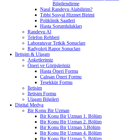
Bilgilendirme
Nasıl Randevu Alabilirim?
Tıbbi Sosyal Hizmet Birimi
Poliklinik Saatleri
Hasta Sorumlulukları
Randevu Al
Telefon Rehberi
Laboratuvar Tetkik Sonuçları
Radyoloji Rapor Sonuçları
İletişim & Ulaşım
Anketlerimiz
Öneri ve Görüşleriniz
Hasta Öneri Formu
Çalışan Öneri Formu
Teşekkür Formu
İletişim
İletişim Formu
Ulaşım Bilgileri
Digital Medya
Bir Konu Bir Uzman
Bir Konu Bir Uzman 1. Bölüm
Bir Konu Bir Uzman 2. Bölüm
Bir Konu Bir Uzman 3.Bölüm
Bir Konu Bir Uzman 4. Bölüm
Bir Konu Bir Uzman 5. Bölüm