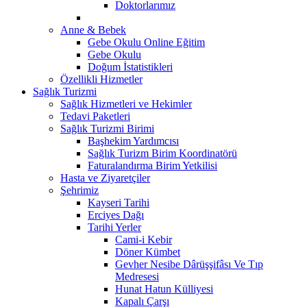
Doktorlarımız
Anne & Bebek
Gebe Okulu Online Eğitim
Gebe Okulu
Doğum İstatistikleri
Özellikli Hizmetler
Sağlık Turizmi
Sağlık Hizmetleri ve Hekimler
Tedavi Paketleri
Sağlık Turizmi Birimi
Başhekim Yardımcısı
Sağlık Turizm Birim Koordinatörü
Faturalandırma Birim Yetkilisi
Hasta ve Ziyaretçiler
Şehrimiz
Kayseri Tarihi
Erciyes Dağı
Tarihi Yerler
Cami-i Kebir
Döner Kümbet
Gevher Nesibe Dârüşşifâsı Ve Tıp
Medresesi
Hunat Hatun Külliyesi
Kapalı Çarşı