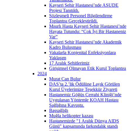
Kayseri Şehir Hastanesi’nde ASUDE
Projesi Tanıtıldı.
Sözleşmeli Personel Bilgilendirme
Toplantısı Gerçekleştirildi.
Mısırlı Hasta Kayseri Şehir Hastanesi’nde
Hayata Tutundu: “Çok İyi Bir Hastaneniz
Var”
Kayseri Şehir Hastanesi’nde Akademik
Kadro Buluşması
Vakalarla Konjenital Enfeksiyonlara
Yaklaşım
17 Aralık Şehitlerimiz
Girişimsel Olmayan Etik Kurul Toplantısı
2024
Murat Can Bulur
DAS’ta 2.’lik Ödülüne Layık Görülen
Kurul Üyelerimize Teşekkür Ziyareti
Hastanemiz Göğüs Cerrahi Kliniği’nde
Uygulanan Yöntemle KOAH Hastası
Sağlığına Kavuştu.
Başsağlığı
Muğla helikopter kazası
Hastanemizde "1 Aralık Dünya AIDS
Günü" kapsamında farkındalık standı