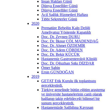
İnsan Hakları Günü
Dünya Engelliler Günü
Dünya Engelliler Günü
Acil Sağlık Hizmetleri Haftası
Tıbbi Sekreterler Günü
2020
Prematüre Bebeğin Kalp Deliği
Ameliyatsız Yöntemle Kapatıldı
Doç. Dr. Zeynep DURU
Doç. Dr. İlknur ÇÖL MADENDAĞ
Doç. Dr. Ahmet ÖZDEMİR
Doç. Dr. Adem ÇÖBDEN
Doç. Dr. Bekir KÜÇÜK
Hastanemiz Gastroenteroloji Kliniği
Doç. Dr. Oğuzhan Sıtkı DİZDAR
Ömer Şahin
Ersin GÜNDOĞAN
2019
GETAT Etik Kurulu ilk toplantısını
gerçekleştirdi.
Türkiye genelinde bütün eğitim araştırma
ve üniversite hastanelerinin canlı olarak
bağlanıp takip edebileceği bilimsel bir
sunum gerçekleştirdi.
Hastanemizde Sağlığına Kavuşan