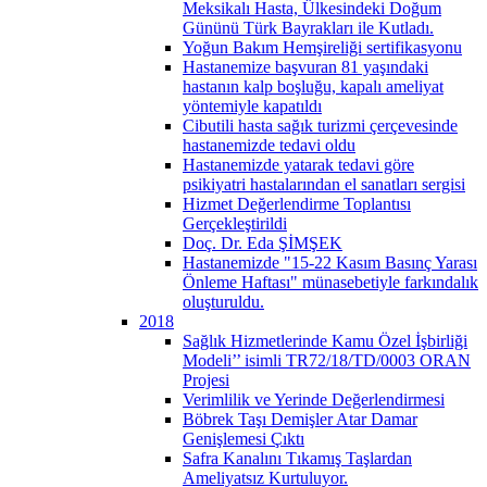
Meksikalı Hasta, Ülkesindeki Doğum
Gününü Türk Bayrakları ile Kutladı.
Yoğun Bakım Hemşireliği sertifikasyonu
Hastanemize başvuran 81 yaşındaki
hastanın kalp boşluğu, kapalı ameliyat
yöntemiyle kapatıldı
Cibutili hasta sağık turizmi çerçevesinde
hastanemizde tedavi oldu
Hastanemizde yatarak tedavi göre
psikiyatri hastalarından el sanatları sergisi
Hizmet Değerlendirme Toplantısı
Gerçekleştirildi
Doç. Dr. Eda ŞİMŞEK
Hastanemizde "15-22 Kasım Basınç Yarası
Önleme Haftası" münasebetiyle farkındalık
oluşturuldu.
2018
Sağlık Hizmetlerinde Kamu Özel İşbirliği
Modeli’’ isimli TR72/18/TD/0003 ORAN
Projesi
Verimlilik ve Yerinde Değerlendirmesi
Böbrek Taşı Demişler Atar Damar
Genişlemesi Çıktı
Safra Kanalını Tıkamış Taşlardan
Ameliyatsız Kurtuluyor.