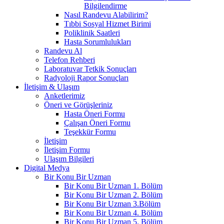
Bilgilendirme
Nasıl Randevu Alabilirim?
Tıbbi Sosyal Hizmet Birimi
Poliklinik Saatleri
Hasta Sorumlulukları
Randevu Al
Telefon Rehberi
Laboratuvar Tetkik Sonuçları
Radyoloji Rapor Sonuçları
İletişim & Ulaşım
Anketlerimiz
Öneri ve Görüşleriniz
Hasta Öneri Formu
Çalışan Öneri Formu
Teşekkür Formu
İletişim
İletişim Formu
Ulaşım Bilgileri
Digital Medya
Bir Konu Bir Uzman
Bir Konu Bir Uzman 1. Bölüm
Bir Konu Bir Uzman 2. Bölüm
Bir Konu Bir Uzman 3.Bölüm
Bir Konu Bir Uzman 4. Bölüm
Bir Konu Bir Uzman 5. Bölüm