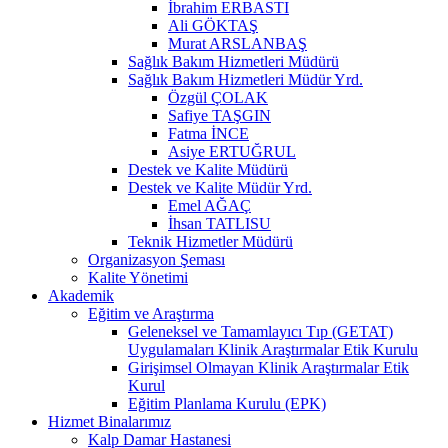
İbrahim ERBASTI
Ali GÖKTAŞ
Murat ARSLANBAŞ
Sağlık Bakım Hizmetleri Müdürü
Sağlık Bakım Hizmetleri Müdür Yrd.
Özgül ÇOLAK
Safiye TAŞGIN
Fatma İNCE
Asiye ERTUĞRUL
Destek ve Kalite Müdürü
Destek ve Kalite Müdür Yrd.
Emel AĞAÇ
İhsan TATLISU
Teknik Hizmetler Müdürü
Organizasyon Şeması
Kalite Yönetimi
Akademik
Eğitim ve Araştırma
Geleneksel ve Tamamlayıcı Tıp (GETAT)
Uygulamaları Klinik Araştırmalar Etik Kurulu
Girişimsel Olmayan Klinik Araştırmalar Etik
Kurul
Eğitim Planlama Kurulu (EPK)
Hizmet Binalarımız
Kalp Damar Hastanesi