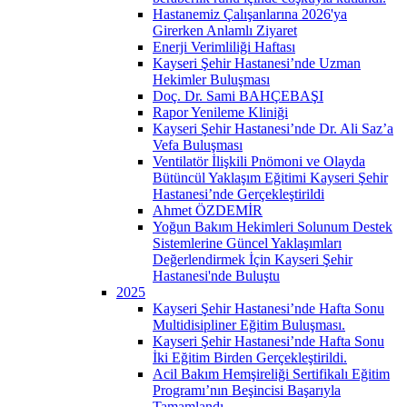
Hastanemiz Çalışanlarına 2026'ya
Girerken Anlamlı Ziyaret
Enerji Verimliliği Haftası
Kayseri Şehir Hastanesi’nde Uzman
Hekimler Buluşması
Doç. Dr. Sami BAHÇEBAŞI
Rapor Yenileme Kliniği
Kayseri Şehir Hastanesi’nde Dr. Ali Saz’a
Vefa Buluşması
Ventilatör İlişkili Pnömoni ve Olayda
Bütüncül Yaklaşım Eğitimi Kayseri Şehir
Hastanesi’nde Gerçekleştirildi
Ahmet ÖZDEMİR
Yoğun Bakım Hekimleri Solunum Destek
Sistemlerine Güncel Yaklaşımları
Değerlendirmek İçin Kayseri Şehir
Hastanesi'nde Buluştu
2025
Kayseri Şehir Hastanesi’nde Hafta Sonu
Multidisipliner Eğitim Buluşması.
Kayseri Şehir Hastanesi’nde Hafta Sonu
İki Eğitim Birden Gerçekleştirildi.
Acil Bakım Hemşireliği Sertifikalı Eğitim
Programı’nın Beşincisi Başarıyla
Tamamlandı.