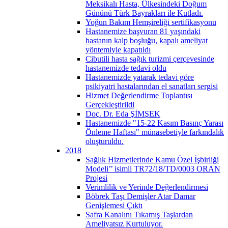
Meksikalı Hasta, Ülkesindeki Doğum
Gününü Türk Bayrakları ile Kutladı.
Yoğun Bakım Hemşireliği sertifikasyonu
Hastanemize başvuran 81 yaşındaki
hastanın kalp boşluğu, kapalı ameliyat
yöntemiyle kapatıldı
Cibutili hasta sağık turizmi çerçevesinde
hastanemizde tedavi oldu
Hastanemizde yatarak tedavi göre
psikiyatri hastalarından el sanatları sergisi
Hizmet Değerlendirme Toplantısı
Gerçekleştirildi
Doç. Dr. Eda ŞİMŞEK
Hastanemizde "15-22 Kasım Basınç Yarası
Önleme Haftası" münasebetiyle farkındalık
oluşturuldu.
2018
Sağlık Hizmetlerinde Kamu Özel İşbirliği
Modeli’’ isimli TR72/18/TD/0003 ORAN
Projesi
Verimlilik ve Yerinde Değerlendirmesi
Böbrek Taşı Demişler Atar Damar
Genişlemesi Çıktı
Safra Kanalını Tıkamış Taşlardan
Ameliyatsız Kurtuluyor.