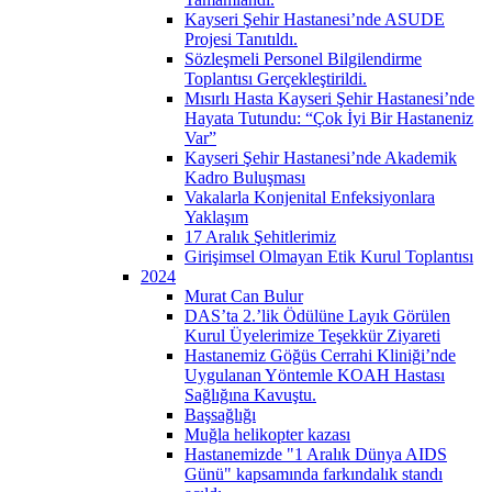
Kayseri Şehir Hastanesi’nde ASUDE
Projesi Tanıtıldı.
Sözleşmeli Personel Bilgilendirme
Toplantısı Gerçekleştirildi.
Mısırlı Hasta Kayseri Şehir Hastanesi’nde
Hayata Tutundu: “Çok İyi Bir Hastaneniz
Var”
Kayseri Şehir Hastanesi’nde Akademik
Kadro Buluşması
Vakalarla Konjenital Enfeksiyonlara
Yaklaşım
17 Aralık Şehitlerimiz
Girişimsel Olmayan Etik Kurul Toplantısı
2024
Murat Can Bulur
DAS’ta 2.’lik Ödülüne Layık Görülen
Kurul Üyelerimize Teşekkür Ziyareti
Hastanemiz Göğüs Cerrahi Kliniği’nde
Uygulanan Yöntemle KOAH Hastası
Sağlığına Kavuştu.
Başsağlığı
Muğla helikopter kazası
Hastanemizde "1 Aralık Dünya AIDS
Günü" kapsamında farkındalık standı