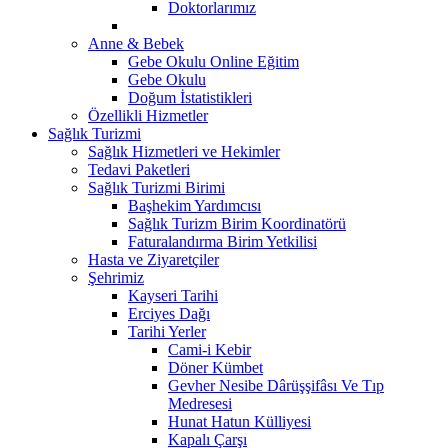
Doktorlarımız
Anne & Bebek
Gebe Okulu Online Eğitim
Gebe Okulu
Doğum İstatistikleri
Özellikli Hizmetler
Sağlık Turizmi
Sağlık Hizmetleri ve Hekimler
Tedavi Paketleri
Sağlık Turizmi Birimi
Başhekim Yardımcısı
Sağlık Turizm Birim Koordinatörü
Faturalandırma Birim Yetkilisi
Hasta ve Ziyaretçiler
Şehrimiz
Kayseri Tarihi
Erciyes Dağı
Tarihi Yerler
Cami-i Kebir
Döner Kümbet
Gevher Nesibe Dârüşşifâsı Ve Tıp
Medresesi
Hunat Hatun Külliyesi
Kapalı Çarşı