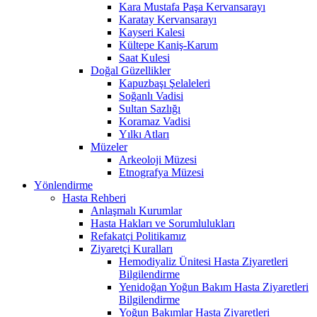
Kara Mustafa Paşa Kervansarayı
Karatay Kervansarayı
Kayseri Kalesi
Kültepe Kaniş-Karum
Saat Kulesi
Doğal Güzellikler
Kapuzbaşı Şelaleleri
Soğanlı Vadisi
Sultan Sazlığı
Koramaz Vadisi
Yılkı Atları
Müzeler
Arkeoloji Müzesi
Etnografya Müzesi
Yönlendirme
Hasta Rehberi
Anlaşmalı Kurumlar
Hasta Hakları ve Sorumlulukları
Refakatçi Politikamız
Ziyaretçi Kuralları
Hemodiyaliz Ünitesi Hasta Ziyaretleri
Bilgilendirme
Yenidoğan Yoğun Bakım Hasta Ziyaretleri
Bilgilendirme
Yoğun Bakımlar Hasta Ziyaretleri