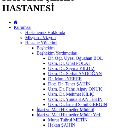
HASTANESİ
Kurumsal
Hastanemiz Hakkında
Misyon - Vizyon
Hastane Yönetimi
Başhekim
Başhekim Yardımcıları
Dr. Öğr. Üyesi Oğuzhan BOL
Uzm. Dr. Ünal POLAT
Uzm. Dr. Şeyma YILDIZ
Uzm. Dr. Serhat AYDOĞAN
Dr. Murat YERER
Doç. Dr. Taner ŞAHİN
Uzm. Dr. Fahri Alpay ONUK
Uzm. Dr. Mehmet KILIÇ
Uzm. Dr. Yunus KANTEKİN
Uzm. Dr. İsmail Şamil GERGİN
İdari ve Mali Hizmetler Müdürü
İdari ve Mali Hizmetler Müdür Yrd.
Murat Tuğrul METİN
Hakan ŞAHİN