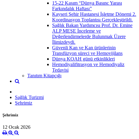
15-22 Kasım “Dünya Basınç Yarası
Farkındalık Haftası”
Kayseri Şehir Hastanesi İşletme Dönemi 2.
Koordinasyon Toplantısı Gerçekleştirildi.
Sağlık Bakan Yardımcısı Prof. Dr. Emine
ALP MEŞE İnceleme ve
Değerlendirmelerde Bulunmak Üzere
İlimizdeydi.
Güvenli Kan ve Kan ürünlerinin
Transfüzyon süreci ve Hemovijilans
Dünya KOAH günü etkinlikleri
Hemodiyalifitrasyon ve Hemodiyaliz
Tedavisi
Tanıtım Kitapçığı
Sağlık Turizmi
Şehrimiz
Şehrimiz
12 Ocak 2026