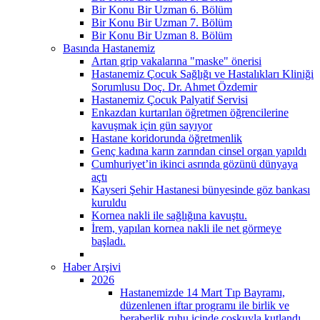
Bir Konu Bir Uzman 6. Bölüm
Bir Konu Bir Uzman 7. Bölüm
Bir Konu Bir Uzman 8. Bölüm
Basında Hastanemiz
Artan grip vakalarına "maske" önerisi
Hastanemiz Çocuk Sağlığı ve Hastalıkları Kliniği
Sorumlusu Doç. Dr. Ahmet Özdemir
Hastanemiz Çocuk Palyatif Servisi
Enkazdan kurtarılan öğretmen öğrencilerine
kavuşmak için gün sayıyor
Hastane koridorunda öğretmenlik
Genç kadına karın zarından cinsel organ yapıldı
Cumhuriyet’in ikinci asrında gözünü dünyaya
açtı
Kayseri Şehir Hastanesi bünyesinde göz bankası
kuruldu
Kornea nakli ile sağlığına kavuştu.
İrem, yapılan kornea nakli ile net görmeye
başladı.
Haber Arşivi
2026
Hastanemizde 14 Mart Tıp Bayramı,
düzenlenen iftar programı ile birlik ve
beraberlik ruhu içinde coşkuyla kutlandı.