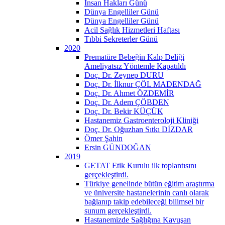
İnsan Hakları Günü
Dünya Engelliler Günü
Dünya Engelliler Günü
Acil Sağlık Hizmetleri Haftası
Tıbbi Sekreterler Günü
2020
Prematüre Bebeğin Kalp Deliği
Ameliyatsız Yöntemle Kapatıldı
Doç. Dr. Zeynep DURU
Doç. Dr. İlknur ÇÖL MADENDAĞ
Doç. Dr. Ahmet ÖZDEMİR
Doç. Dr. Adem ÇÖBDEN
Doç. Dr. Bekir KÜÇÜK
Hastanemiz Gastroenteroloji Kliniği
Doç. Dr. Oğuzhan Sıtkı DİZDAR
Ömer Şahin
Ersin GÜNDOĞAN
2019
GETAT Etik Kurulu ilk toplantısını
gerçekleştirdi.
Türkiye genelinde bütün eğitim araştırma
ve üniversite hastanelerinin canlı olarak
bağlanıp takip edebileceği bilimsel bir
sunum gerçekleştirdi.
Hastanemizde Sağlığına Kavuşan