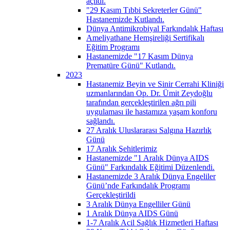
açıldı.
"29 Kasım Tıbbi Sekreterler Günü"
Hastanemizde Kutlandı.
Dünya Antimikrobiyal Farkındalık Haftası
Ameliyathane Hemşireliği Sertifikalı
Eğitim Programı
Hastanemizde "17 Kasım Dünya
Prematüre Günü" Kutlandı.
2023
Hastanemiz Beyin ve Sinir Cerrahi Kliniği
uzmanlarından Op. Dr. Ümit Zeydoğlu
tarafından gerçekleştirilen ağrı pili
uygulaması ile hastamıza yaşam konforu
sağlandı.
27 Aralık Uluslararası Salgına Hazırlık
Günü
17 Aralık Şehitlerimiz
Hastanemizde "1 Aralık Dünya AIDS
Günü" Farkındalık Eğitimi Düzenlendi.
Hastanemizde 3 Aralık Dünya Engeliler
Günü’nde Farkındalık Programı
Gerçekleştirildi
3 Aralık Dünya Engelliler Günü
1 Aralık Dünya AIDS Günü
1-7 Aralık Acil Sağlık Hizmetleri Haftası