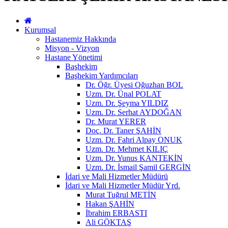
Kurumsal
Hastanemiz Hakkında
Misyon - Vizyon
Hastane Yönetimi
Başhekim
Başhekim Yardımcıları
Dr. Öğr. Üyesi Oğuzhan BOL
Uzm. Dr. Ünal POLAT
Uzm. Dr. Şeyma YILDIZ
Uzm. Dr. Serhat AYDOĞAN
Dr. Murat YERER
Doç. Dr. Taner ŞAHİN
Uzm. Dr. Fahri Alpay ONUK
Uzm. Dr. Mehmet KILIÇ
Uzm. Dr. Yunus KANTEKİN
Uzm. Dr. İsmail Şamil GERGİN
İdari ve Mali Hizmetler Müdürü
İdari ve Mali Hizmetler Müdür Yrd.
Murat Tuğrul METİN
Hakan ŞAHİN
İbrahim ERBASTI
Ali GÖKTAŞ