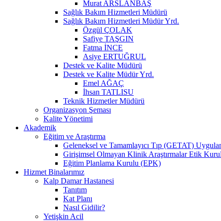
Murat ARSLANBAŞ
Sağlık Bakım Hizmetleri Müdürü
Sağlık Bakım Hizmetleri Müdür Yrd.
Özgül ÇOLAK
Safiye TAŞGIN
Fatma İNCE
Asiye ERTUĞRUL
Destek ve Kalite Müdürü
Destek ve Kalite Müdür Yrd.
Emel AĞAÇ
İhsan TATLISU
Teknik Hizmetler Müdürü
Organizasyon Şeması
Kalite Yönetimi
Akademik
Eğitim ve Araştırma
Geleneksel ve Tamamlayıcı Tıp (GETAT) Uygulama
Girişimsel Olmayan Klinik Araştırmalar Etik Kuru
Eğitim Planlama Kurulu (EPK)
Hizmet Binalarımız
Kalp Damar Hastanesi
Tanıtım
Kat Planı
Nasıl Gidilir?
Yetişkin Acil