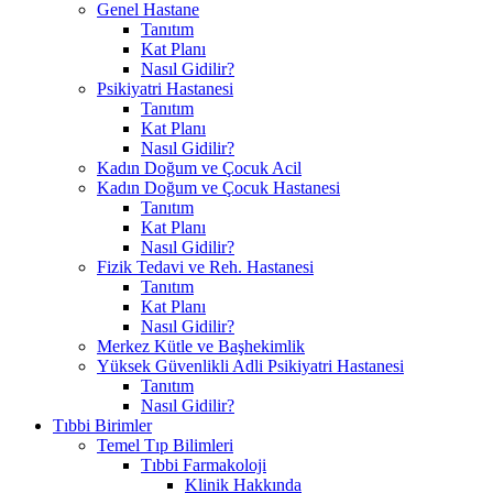
Genel Hastane
Tanıtım
Kat Planı
Nasıl Gidilir?
Psikiyatri Hastanesi
Tanıtım
Kat Planı
Nasıl Gidilir?
Kadın Doğum ve Çocuk Acil
Kadın Doğum ve Çocuk Hastanesi
Tanıtım
Kat Planı
Nasıl Gidilir?
Fizik Tedavi ve Reh. Hastanesi
Tanıtım
Kat Planı
Nasıl Gidilir?
Merkez Kütle ve Başhekimlik
Yüksek Güvenlikli Adli Psikiyatri Hastanesi
Tanıtım
Nasıl Gidilir?
Tıbbi Birimler
Temel Tıp Bilimleri
Tıbbi Farmakoloji
Klinik Hakkında