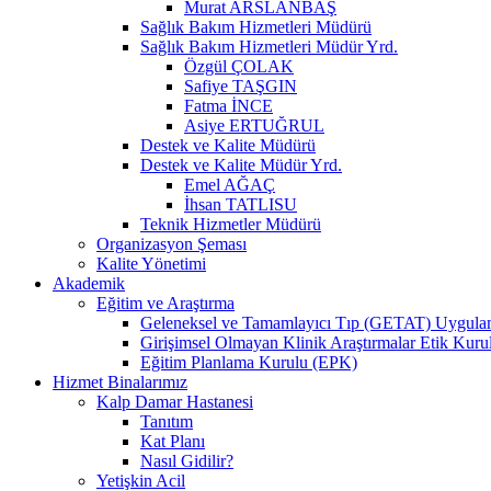
Murat ARSLANBAŞ
Sağlık Bakım Hizmetleri Müdürü
Sağlık Bakım Hizmetleri Müdür Yrd.
Özgül ÇOLAK
Safiye TAŞGIN
Fatma İNCE
Asiye ERTUĞRUL
Destek ve Kalite Müdürü
Destek ve Kalite Müdür Yrd.
Emel AĞAÇ
İhsan TATLISU
Teknik Hizmetler Müdürü
Organizasyon Şeması
Kalite Yönetimi
Akademik
Eğitim ve Araştırma
Geleneksel ve Tamamlayıcı Tıp (GETAT) Uygulama
Girişimsel Olmayan Klinik Araştırmalar Etik Kuru
Eğitim Planlama Kurulu (EPK)
Hizmet Binalarımız
Kalp Damar Hastanesi
Tanıtım
Kat Planı
Nasıl Gidilir?
Yetişkin Acil