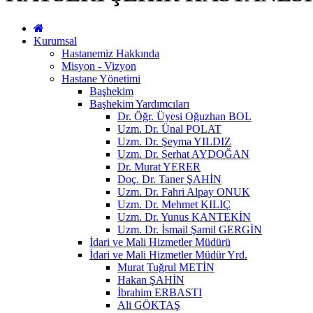
Kurumsal
Hastanemiz Hakkında
Misyon - Vizyon
Hastane Yönetimi
Başhekim
Başhekim Yardımcıları
Dr. Öğr. Üyesi Oğuzhan BOL
Uzm. Dr. Ünal POLAT
Uzm. Dr. Şeyma YILDIZ
Uzm. Dr. Serhat AYDOĞAN
Dr. Murat YERER
Doç. Dr. Taner ŞAHİN
Uzm. Dr. Fahri Alpay ONUK
Uzm. Dr. Mehmet KILIÇ
Uzm. Dr. Yunus KANTEKİN
Uzm. Dr. İsmail Şamil GERGİN
İdari ve Mali Hizmetler Müdürü
İdari ve Mali Hizmetler Müdür Yrd.
Murat Tuğrul METİN
Hakan ŞAHİN
İbrahim ERBASTI
Ali GÖKTAŞ