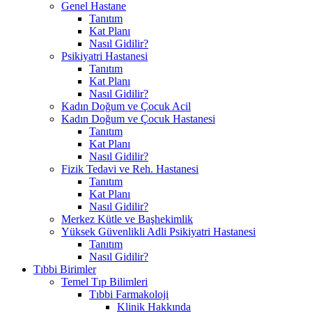
Genel Hastane
Tanıtım
Kat Planı
Nasıl Gidilir?
Psikiyatri Hastanesi
Tanıtım
Kat Planı
Nasıl Gidilir?
Kadın Doğum ve Çocuk Acil
Kadın Doğum ve Çocuk Hastanesi
Tanıtım
Kat Planı
Nasıl Gidilir?
Fizik Tedavi ve Reh. Hastanesi
Tanıtım
Kat Planı
Nasıl Gidilir?
Merkez Kütle ve Başhekimlik
Yüksek Güvenlikli Adli Psikiyatri Hastanesi
Tanıtım
Nasıl Gidilir?
Tıbbi Birimler
Temel Tıp Bilimleri
Tıbbi Farmakoloji
Klinik Hakkında