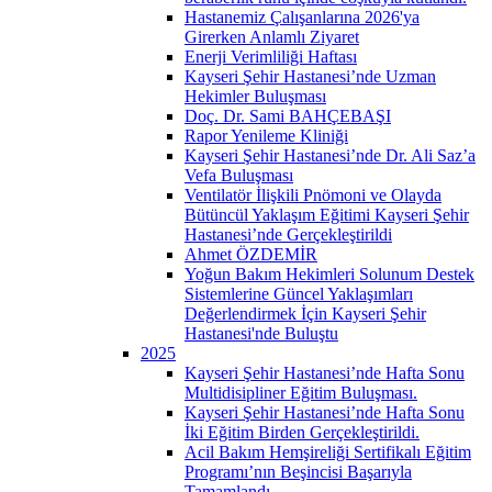
Hastanemiz Çalışanlarına 2026'ya
Girerken Anlamlı Ziyaret
Enerji Verimliliği Haftası
Kayseri Şehir Hastanesi’nde Uzman
Hekimler Buluşması
Doç. Dr. Sami BAHÇEBAŞI
Rapor Yenileme Kliniği
Kayseri Şehir Hastanesi’nde Dr. Ali Saz’a
Vefa Buluşması
Ventilatör İlişkili Pnömoni ve Olayda
Bütüncül Yaklaşım Eğitimi Kayseri Şehir
Hastanesi’nde Gerçekleştirildi
Ahmet ÖZDEMİR
Yoğun Bakım Hekimleri Solunum Destek
Sistemlerine Güncel Yaklaşımları
Değerlendirmek İçin Kayseri Şehir
Hastanesi'nde Buluştu
2025
Kayseri Şehir Hastanesi’nde Hafta Sonu
Multidisipliner Eğitim Buluşması.
Kayseri Şehir Hastanesi’nde Hafta Sonu
İki Eğitim Birden Gerçekleştirildi.
Acil Bakım Hemşireliği Sertifikalı Eğitim
Programı’nın Beşincisi Başarıyla
Tamamlandı.