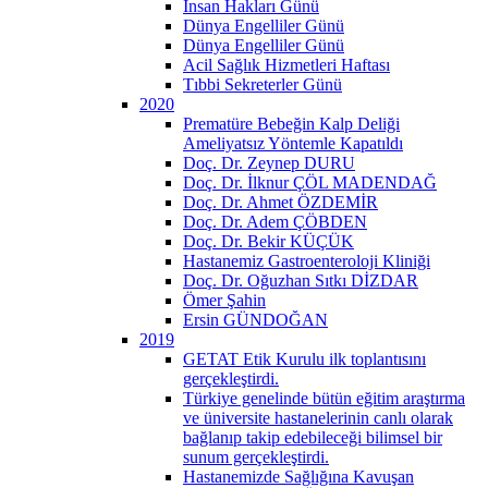
İnsan Hakları Günü
Dünya Engelliler Günü
Dünya Engelliler Günü
Acil Sağlık Hizmetleri Haftası
Tıbbi Sekreterler Günü
2020
Prematüre Bebeğin Kalp Deliği
Ameliyatsız Yöntemle Kapatıldı
Doç. Dr. Zeynep DURU
Doç. Dr. İlknur ÇÖL MADENDAĞ
Doç. Dr. Ahmet ÖZDEMİR
Doç. Dr. Adem ÇÖBDEN
Doç. Dr. Bekir KÜÇÜK
Hastanemiz Gastroenteroloji Kliniği
Doç. Dr. Oğuzhan Sıtkı DİZDAR
Ömer Şahin
Ersin GÜNDOĞAN
2019
GETAT Etik Kurulu ilk toplantısını
gerçekleştirdi.
Türkiye genelinde bütün eğitim araştırma
ve üniversite hastanelerinin canlı olarak
bağlanıp takip edebileceği bilimsel bir
sunum gerçekleştirdi.
Hastanemizde Sağlığına Kavuşan