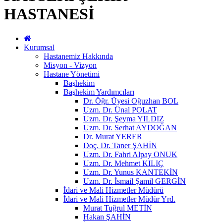
HASTANESİ
Kurumsal
Hastanemiz Hakkında
Misyon - Vizyon
Hastane Yönetimi
Başhekim
Başhekim Yardımcıları
Dr. Öğr. Üyesi Oğuzhan BOL
Uzm. Dr. Ünal POLAT
Uzm. Dr. Şeyma YILDIZ
Uzm. Dr. Serhat AYDOĞAN
Dr. Murat YERER
Doç. Dr. Taner ŞAHİN
Uzm. Dr. Fahri Alpay ONUK
Uzm. Dr. Mehmet KILIÇ
Uzm. Dr. Yunus KANTEKİN
Uzm. Dr. İsmail Şamil GERGİN
İdari ve Mali Hizmetler Müdürü
İdari ve Mali Hizmetler Müdür Yrd.
Murat Tuğrul METİN
Hakan ŞAHİN