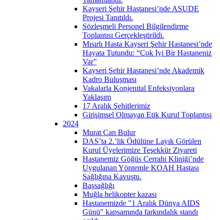
Kayseri Şehir Hastanesi’nde ASUDE
Projesi Tanıtıldı.
Sözleşmeli Personel Bilgilendirme
Toplantısı Gerçekleştirildi.
Mısırlı Hasta Kayseri Şehir Hastanesi’nde
Hayata Tutundu: “Çok İyi Bir Hastaneniz
Var”
Kayseri Şehir Hastanesi’nde Akademik
Kadro Buluşması
Vakalarla Konjenital Enfeksiyonlara
Yaklaşım
17 Aralık Şehitlerimiz
Girişimsel Olmayan Etik Kurul Toplantısı
2024
Murat Can Bulur
DAS’ta 2.’lik Ödülüne Layık Görülen
Kurul Üyelerimize Teşekkür Ziyareti
Hastanemiz Göğüs Cerrahi Kliniği’nde
Uygulanan Yöntemle KOAH Hastası
Sağlığına Kavuştu.
Başsağlığı
Muğla helikopter kazası
Hastanemizde "1 Aralık Dünya AIDS
Günü" kapsamında farkındalık standı