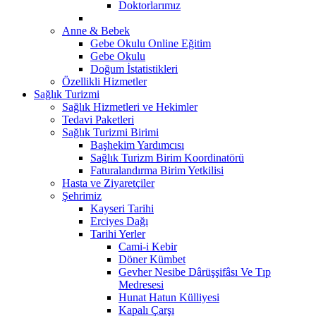
Doktorlarımız
Anne & Bebek
Gebe Okulu Online Eğitim
Gebe Okulu
Doğum İstatistikleri
Özellikli Hizmetler
Sağlık Turizmi
Sağlık Hizmetleri ve Hekimler
Tedavi Paketleri
Sağlık Turizmi Birimi
Başhekim Yardımcısı
Sağlık Turizm Birim Koordinatörü
Faturalandırma Birim Yetkilisi
Hasta ve Ziyaretçiler
Şehrimiz
Kayseri Tarihi
Erciyes Dağı
Tarihi Yerler
Cami-i Kebir
Döner Kümbet
Gevher Nesibe Dârüşşifâsı Ve Tıp
Medresesi
Hunat Hatun Külliyesi
Kapalı Çarşı