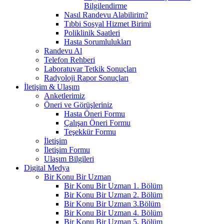
Bilgilendirme
Nasıl Randevu Alabilirim?
Tıbbi Sosyal Hizmet Birimi
Poliklinik Saatleri
Hasta Sorumlulukları
Randevu Al
Telefon Rehberi
Laboratuvar Tetkik Sonuçları
Radyoloji Rapor Sonuçları
İletişim & Ulaşım
Anketlerimiz
Öneri ve Görüşleriniz
Hasta Öneri Formu
Çalışan Öneri Formu
Teşekkür Formu
İletişim
İletişim Formu
Ulaşım Bilgileri
Digital Medya
Bir Konu Bir Uzman
Bir Konu Bir Uzman 1. Bölüm
Bir Konu Bir Uzman 2. Bölüm
Bir Konu Bir Uzman 3.Bölüm
Bir Konu Bir Uzman 4. Bölüm
Bir Konu Bir Uzman 5. Bölüm