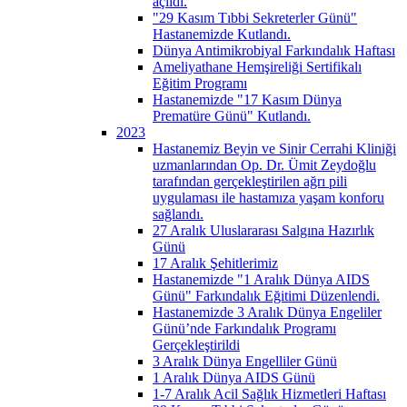
açıldı.
"29 Kasım Tıbbi Sekreterler Günü"
Hastanemizde Kutlandı.
Dünya Antimikrobiyal Farkındalık Haftası
Ameliyathane Hemşireliği Sertifikalı
Eğitim Programı
Hastanemizde "17 Kasım Dünya
Prematüre Günü" Kutlandı.
2023
Hastanemiz Beyin ve Sinir Cerrahi Kliniği
uzmanlarından Op. Dr. Ümit Zeydoğlu
tarafından gerçekleştirilen ağrı pili
uygulaması ile hastamıza yaşam konforu
sağlandı.
27 Aralık Uluslararası Salgına Hazırlık
Günü
17 Aralık Şehitlerimiz
Hastanemizde "1 Aralık Dünya AIDS
Günü" Farkındalık Eğitimi Düzenlendi.
Hastanemizde 3 Aralık Dünya Engeliler
Günü’nde Farkındalık Programı
Gerçekleştirildi
3 Aralık Dünya Engelliler Günü
1 Aralık Dünya AIDS Günü
1-7 Aralık Acil Sağlık Hizmetleri Haftası