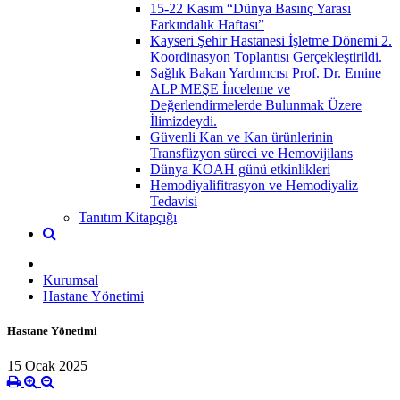
15-22 Kasım “Dünya Basınç Yarası
Farkındalık Haftası”
Kayseri Şehir Hastanesi İşletme Dönemi 2.
Koordinasyon Toplantısı Gerçekleştirildi.
Sağlık Bakan Yardımcısı Prof. Dr. Emine
ALP MEŞE İnceleme ve
Değerlendirmelerde Bulunmak Üzere
İlimizdeydi.
Güvenli Kan ve Kan ürünlerinin
Transfüzyon süreci ve Hemovijilans
Dünya KOAH günü etkinlikleri
Hemodiyalifitrasyon ve Hemodiyaliz
Tedavisi
Tanıtım Kitapçığı
Kurumsal
Hastane Yönetimi
Hastane Yönetimi
15 Ocak 2025