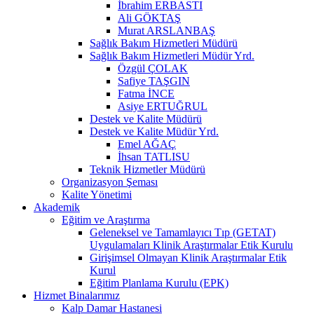
İbrahim ERBASTI
Ali GÖKTAŞ
Murat ARSLANBAŞ
Sağlık Bakım Hizmetleri Müdürü
Sağlık Bakım Hizmetleri Müdür Yrd.
Özgül ÇOLAK
Safiye TAŞGIN
Fatma İNCE
Asiye ERTUĞRUL
Destek ve Kalite Müdürü
Destek ve Kalite Müdür Yrd.
Emel AĞAÇ
İhsan TATLISU
Teknik Hizmetler Müdürü
Organizasyon Şeması
Kalite Yönetimi
Akademik
Eğitim ve Araştırma
Geleneksel ve Tamamlayıcı Tıp (GETAT)
Uygulamaları Klinik Araştırmalar Etik Kurulu
Girişimsel Olmayan Klinik Araştırmalar Etik
Kurul
Eğitim Planlama Kurulu (EPK)
Hizmet Binalarımız
Kalp Damar Hastanesi