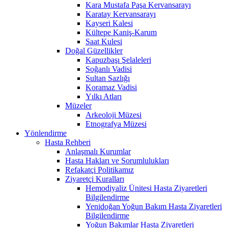
Kara Mustafa Paşa Kervansarayı
Karatay Kervansarayı
Kayseri Kalesi
Kültepe Kaniş-Karum
Saat Kulesi
Doğal Güzellikler
Kapuzbaşı Şelaleleri
Soğanlı Vadisi
Sultan Sazlığı
Koramaz Vadisi
Yılkı Atları
Müzeler
Arkeoloji Müzesi
Etnografya Müzesi
Yönlendirme
Hasta Rehberi
Anlaşmalı Kurumlar
Hasta Hakları ve Sorumlulukları
Refakatçi Politikamız
Ziyaretçi Kuralları
Hemodiyaliz Ünitesi Hasta Ziyaretleri
Bilgilendirme
Yenidoğan Yoğun Bakım Hasta Ziyaretleri
Bilgilendirme
Yoğun Bakımlar Hasta Ziyaretleri