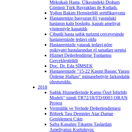
Meksikalı Hasta, Ülkesindeki Doğum
Gününü Türk Bayrakları ile Kutladı.
Yoğun Bakım Hemşireliği sertifikasyonu
Hastanemize başvuran 81 yaşındaki
hastanın kalp boşluğu, kapalı ameliyat
yöntemiyle kapatıldı
Cibutili hasta sağık turizmi çerçevesinde
hastanemizde tedavi oldu
Hastanemizde yatarak tedavi göre
psikiyatri hastalarından el sanatları sergisi
Hizmet Değerlendirme Toplantısı
Gerçekleştirildi
Doç. Dr. Eda ŞİMŞEK
Hastanemizde "15-22 Kasım Basınç Yarası
Önleme Haftası" münasebetiyle farkındalık
oluşturuldu.
2018
Sağlık Hizmetlerinde Kamu Özel İşbirliği
Modeli’’ isimli TR72/18/TD/0003 ORAN
Projesi
Verimlilik ve Yerinde Değerlendirmesi
Böbrek Taşı Demişler Atar Damar
Genişlemesi Çıktı
Safra Kanalını Tıkamış Taşlardan
Ameliyatsız Kurtuluyor.