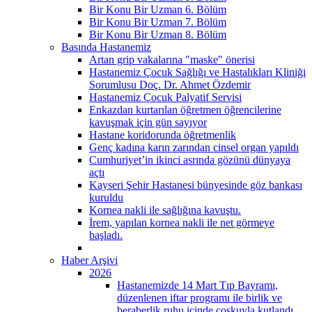
Bir Konu Bir Uzman 6. Bölüm
Bir Konu Bir Uzman 7. Bölüm
Bir Konu Bir Uzman 8. Bölüm
Basında Hastanemiz
Artan grip vakalarına "maske" önerisi
Hastanemiz Çocuk Sağlığı ve Hastalıkları Kliniği
Sorumlusu Doç. Dr. Ahmet Özdemir
Hastanemiz Çocuk Palyatif Servisi
Enkazdan kurtarılan öğretmen öğrencilerine
kavuşmak için gün sayıyor
Hastane koridorunda öğretmenlik
Genç kadına karın zarından cinsel organ yapıldı
Cumhuriyet’in ikinci asrında gözünü dünyaya
açtı
Kayseri Şehir Hastanesi bünyesinde göz bankası
kuruldu
Kornea nakli ile sağlığına kavuştu.
İrem, yapılan kornea nakli ile net görmeye
başladı.
Haber Arşivi
2026
Hastanemizde 14 Mart Tıp Bayramı,
düzenlenen iftar programı ile birlik ve
beraberlik ruhu içinde coşkuyla kutlandı.