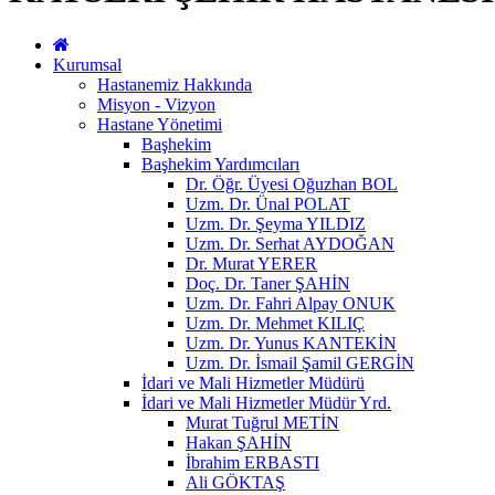
Kurumsal
Hastanemiz Hakkında
Misyon - Vizyon
Hastane Yönetimi
Başhekim
Başhekim Yardımcıları
Dr. Öğr. Üyesi Oğuzhan BOL
Uzm. Dr. Ünal POLAT
Uzm. Dr. Şeyma YILDIZ
Uzm. Dr. Serhat AYDOĞAN
Dr. Murat YERER
Doç. Dr. Taner ŞAHİN
Uzm. Dr. Fahri Alpay ONUK
Uzm. Dr. Mehmet KILIÇ
Uzm. Dr. Yunus KANTEKİN
Uzm. Dr. İsmail Şamil GERGİN
İdari ve Mali Hizmetler Müdürü
İdari ve Mali Hizmetler Müdür Yrd.
Murat Tuğrul METİN
Hakan ŞAHİN
İbrahim ERBASTI
Ali GÖKTAŞ