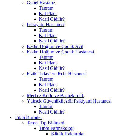
Genel Hastane
Tanıtım
Kat Planı
Nasıl Gidilir?
Psikiyatri Hastanesi
Tanıtım
Kat Planı
Nasıl Gidilir?
Kadın Doğum ve Çocuk Acil
Kadın Doğum ve Çocuk Hastanesi
Tanıtım
Kat Planı
Nasıl Gidilir?
Fizik Tedavi ve Reh. Hastanesi
Tanıtım
Kat Planı
Nasıl Gidilir?
Merkez Kütle ve Başhekimlik
Yüksek Güvenlikli Adli Psikiyatri Hastanesi
Tanıtım
Nasıl Gidilir?
Tıbbi Birimler
Temel Tıp Bilimleri
Tıbbi Farmakoloji
Klinik Hakkında