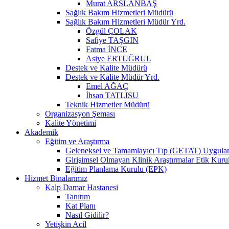
Murat ARSLANBAŞ
Sağlık Bakım Hizmetleri Müdürü
Sağlık Bakım Hizmetleri Müdür Yrd.
Özgül ÇOLAK
Safiye TAŞGIN
Fatma İNCE
Asiye ERTUĞRUL
Destek ve Kalite Müdürü
Destek ve Kalite Müdür Yrd.
Emel AĞAÇ
İhsan TATLISU
Teknik Hizmetler Müdürü
Organizasyon Şeması
Kalite Yönetimi
Akademik
Eğitim ve Araştırma
Geleneksel ve Tamamlayıcı Tıp (GETAT) Uygulama
Girişimsel Olmayan Klinik Araştırmalar Etik Kuru
Eğitim Planlama Kurulu (EPK)
Hizmet Binalarımız
Kalp Damar Hastanesi
Tanıtım
Kat Planı
Nasıl Gidilir?
Yetişkin Acil