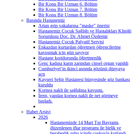
Bir Konu Bir Uzman 6. Bölüm
Bir Konu Bir Uzman 7. Bölüm
Bir Konu Bir Uzman 8. Bölüm
Basında Hastanemiz
Artan grip vakalarına "maske" önerisi
Hastanemiz Çocuk Sağlığı ve Hastalıkları Kliniği
Sorumlusu Doç. Dr. Ahmet Özdemir
Hastanemiz Çocuk Palyatif Servisi
Enkazdan kurtarılan öğretmen öğrencilerine
kavuşmak için gün sayıyor
Hastane koridorunda öğretmenlik
Genç kadına karın zarından cinsel organ yapıldı
Cumhuriyet’in ikinci asrında gözünü dünyaya
açtı
Kayseri Şehir Hastanesi bünyesinde göz bankası
kuruldu
Kornea nakli ile sağlığına kavuştu.
İrem, yapılan kornea nakli ile net görmeye
başladı.
Haber Arşivi
2026
Hastanemizde 14 Mart Tıp Bayramı,
düzenlenen iftar programı ile birlik ve
beraberlik ruhu içinde coşkuyla kutlandı.