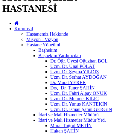
HASTANESİ
Kurumsal
Hastanemiz Hakkında
Misyon - Vizyon
Hastane Yönetimi
Başhekim
Başhekim Yardımcıları
Dr. Öğr. Üyesi Oğuzhan BOL
Uzm. Dr. Ünal POLAT
Uzm. Dr. Şeyma YILDIZ
Uzm. Dr. Serhat AYDOĞAN
Dr. Murat YERER
Doç. Dr. Taner ŞAHİN
Uzm. Dr. Fahri Alpay ONUK
Uzm. Dr. Mehmet KILIÇ
Uzm. Dr. Yunus KANTEKİN
Uzm. Dr. İsmail Şamil GERGİN
İdari ve Mali Hizmetler Müdürü
İdari ve Mali Hizmetler Müdür Yrd.
Murat Tuğrul METİN
Hakan ŞAHİN