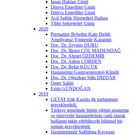
İnsan Hakları Günü
Dünya Engelliler Günü
Dünya Engelliler Günü
Acil Sağlık Hizmetleri Haftası
Tıbbi Sekreterler Günü
2020
Prematüre Bebeğin Kalp Deliği
Ameliyatsız Yöntemle Kapatıldı
Doç. Dr. Zeynep DURU
Doç. Dr. İlknur ÇÖL MADENDAĞ
Doç. Dr. Ahmet ÖZDEMİR
Doç. Dr. Adem ÇÖBDEN
Doç. Dr. Bekir KÜÇÜK
Hastanemiz Gastroenteroloji Kliniği
Doç. Dr. Oğuzhan Sıtkı DİZDAR
Ömer Şahin
Ersin GÜNDOĞAN
2019
GETAT Etik Kurulu ilk toplantısını
gerçekleştirdi.
Türkiye genelinde bütün eğitim araştırma
ve üniversite hastanelerinin canlı olarak
bağlanıp takip edebileceği bilimsel bir
sunum gerçekleştirdi.
Hastanemizde Sağlığına Kavuşan