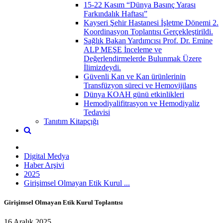
15-22 Kasım “Dünya Basınç Yarası
Farkındalık Haftası”
Kayseri Şehir Hastanesi İşletme Dönemi 2.
Koordinasyon Toplantısı Gerçekleştirildi.
Sağlık Bakan Yardımcısı Prof. Dr. Emine
ALP MEŞE İnceleme ve
Değerlendirmelerde Bulunmak Üzere
İlimizdeydi.
Güvenli Kan ve Kan ürünlerinin
Transfüzyon süreci ve Hemovijilans
Dünya KOAH günü etkinlikleri
Hemodiyalifitrasyon ve Hemodiyaliz
Tedavisi
Tanıtım Kitapçığı
Digital Medya
Haber Arşivi
2025
Girişimsel Olmayan Etik Kurul ...
Girişimsel Olmayan Etik Kurul Toplantısı
16 Aralık 2025