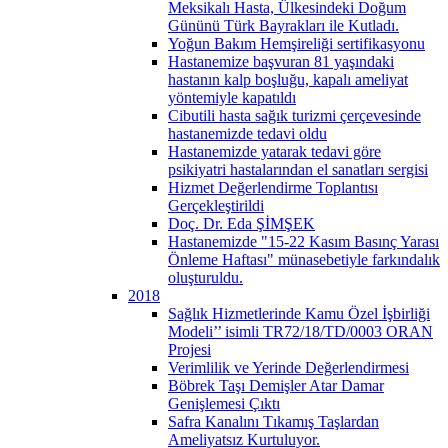
Meksikalı Hasta, Ülkesindeki Doğum
Gününü Türk Bayrakları ile Kutladı.
Yoğun Bakım Hemşireliği sertifikasyonu
Hastanemize başvuran 81 yaşındaki
hastanın kalp boşluğu, kapalı ameliyat
yöntemiyle kapatıldı
Cibutili hasta sağık turizmi çerçevesinde
hastanemizde tedavi oldu
Hastanemizde yatarak tedavi göre
psikiyatri hastalarından el sanatları sergisi
Hizmet Değerlendirme Toplantısı
Gerçekleştirildi
Doç. Dr. Eda ŞİMŞEK
Hastanemizde "15-22 Kasım Basınç Yarası
Önleme Haftası" münasebetiyle farkındalık
oluşturuldu.
2018
Sağlık Hizmetlerinde Kamu Özel İşbirliği
Modeli’’ isimli TR72/18/TD/0003 ORAN
Projesi
Verimlilik ve Yerinde Değerlendirmesi
Böbrek Taşı Demişler Atar Damar
Genişlemesi Çıktı
Safra Kanalını Tıkamış Taşlardan
Ameliyatsız Kurtuluyor.