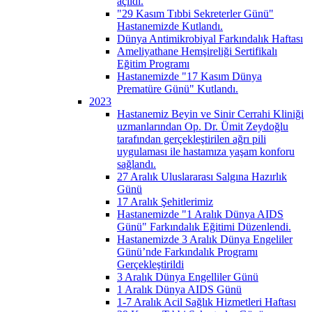
açıldı.
"29 Kasım Tıbbi Sekreterler Günü"
Hastanemizde Kutlandı.
Dünya Antimikrobiyal Farkındalık Haftası
Ameliyathane Hemşireliği Sertifikalı
Eğitim Programı
Hastanemizde "17 Kasım Dünya
Prematüre Günü" Kutlandı.
2023
Hastanemiz Beyin ve Sinir Cerrahi Kliniği
uzmanlarından Op. Dr. Ümit Zeydoğlu
tarafından gerçekleştirilen ağrı pili
uygulaması ile hastamıza yaşam konforu
sağlandı.
27 Aralık Uluslararası Salgına Hazırlık
Günü
17 Aralık Şehitlerimiz
Hastanemizde "1 Aralık Dünya AIDS
Günü" Farkındalık Eğitimi Düzenlendi.
Hastanemizde 3 Aralık Dünya Engeliler
Günü’nde Farkındalık Programı
Gerçekleştirildi
3 Aralık Dünya Engelliler Günü
1 Aralık Dünya AIDS Günü
1-7 Aralık Acil Sağlık Hizmetleri Haftası