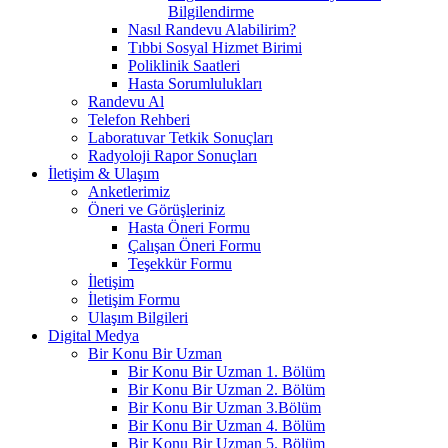
Bilgilendirme
Nasıl Randevu Alabilirim?
Tıbbi Sosyal Hizmet Birimi
Poliklinik Saatleri
Hasta Sorumlulukları
Randevu Al
Telefon Rehberi
Laboratuvar Tetkik Sonuçları
Radyoloji Rapor Sonuçları
İletişim & Ulaşım
Anketlerimiz
Öneri ve Görüşleriniz
Hasta Öneri Formu
Çalışan Öneri Formu
Teşekkür Formu
İletişim
İletişim Formu
Ulaşım Bilgileri
Digital Medya
Bir Konu Bir Uzman
Bir Konu Bir Uzman 1. Bölüm
Bir Konu Bir Uzman 2. Bölüm
Bir Konu Bir Uzman 3.Bölüm
Bir Konu Bir Uzman 4. Bölüm
Bir Konu Bir Uzman 5. Bölüm