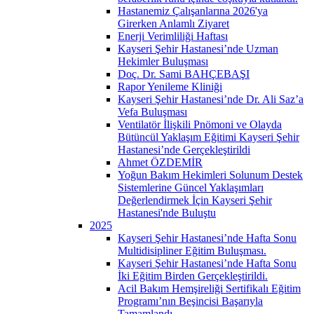
Hastanemiz Çalışanlarına 2026'ya
Girerken Anlamlı Ziyaret
Enerji Verimliliği Haftası
Kayseri Şehir Hastanesi’nde Uzman
Hekimler Buluşması
Doç. Dr. Sami BAHÇEBAŞI
Rapor Yenileme Kliniği
Kayseri Şehir Hastanesi’nde Dr. Ali Saz’a
Vefa Buluşması
Ventilatör İlişkili Pnömoni ve Olayda
Bütüncül Yaklaşım Eğitimi Kayseri Şehir
Hastanesi’nde Gerçekleştirildi
Ahmet ÖZDEMİR
Yoğun Bakım Hekimleri Solunum Destek
Sistemlerine Güncel Yaklaşımları
Değerlendirmek İçin Kayseri Şehir
Hastanesi'nde Buluştu
2025
Kayseri Şehir Hastanesi’nde Hafta Sonu
Multidisipliner Eğitim Buluşması.
Kayseri Şehir Hastanesi’nde Hafta Sonu
İki Eğitim Birden Gerçekleştirildi.
Acil Bakım Hemşireliği Sertifikalı Eğitim
Programı’nın Beşincisi Başarıyla
Tamamlandı.