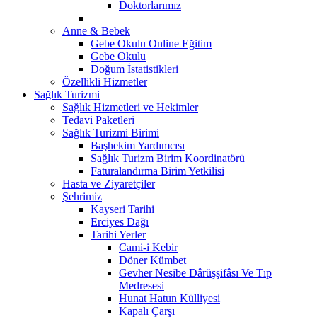
Doktorlarımız
Anne & Bebek
Gebe Okulu Online Eğitim
Gebe Okulu
Doğum İstatistikleri
Özellikli Hizmetler
Sağlık Turizmi
Sağlık Hizmetleri ve Hekimler
Tedavi Paketleri
Sağlık Turizmi Birimi
Başhekim Yardımcısı
Sağlık Turizm Birim Koordinatörü
Faturalandırma Birim Yetkilisi
Hasta ve Ziyaretçiler
Şehrimiz
Kayseri Tarihi
Erciyes Dağı
Tarihi Yerler
Cami-i Kebir
Döner Kümbet
Gevher Nesibe Dârüşşifâsı Ve Tıp
Medresesi
Hunat Hatun Külliyesi
Kapalı Çarşı