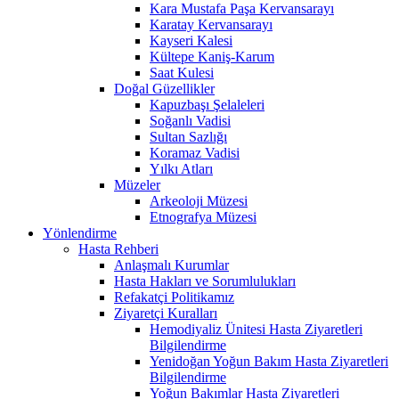
Kara Mustafa Paşa Kervansarayı
Karatay Kervansarayı
Kayseri Kalesi
Kültepe Kaniş-Karum
Saat Kulesi
Doğal Güzellikler
Kapuzbaşı Şelaleleri
Soğanlı Vadisi
Sultan Sazlığı
Koramaz Vadisi
Yılkı Atları
Müzeler
Arkeoloji Müzesi
Etnografya Müzesi
Yönlendirme
Hasta Rehberi
Anlaşmalı Kurumlar
Hasta Hakları ve Sorumlulukları
Refakatçi Politikamız
Ziyaretçi Kuralları
Hemodiyaliz Ünitesi Hasta Ziyaretleri
Bilgilendirme
Yenidoğan Yoğun Bakım Hasta Ziyaretleri
Bilgilendirme
Yoğun Bakımlar Hasta Ziyaretleri