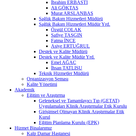
İbrahim ERBASTI
Ali GÖKTAŞ
Murat ARSLANBAŞ
Sağlık Bakım Hizmetleri Müdürü
Sağlık Bakım Hizmetleri Müdür Yrd.
Özgül ÇOLAK
Safiye TAŞGIN
Fatma İNCE
Asiye ERTUĞRUL
Destek ve Kalite Müdürü
Destek ve Kalite Müdür Yrd.
Emel AĞAÇ
İhsan TATLISU
Teknik Hizmetler Müdürü
Organizasyon Şeması
Kalite Yönetimi
Akademik
Eğitim ve Araştırma
Geleneksel ve Tamamlayıcı Tıp (GETAT)
Uygulamaları Klinik Araştırmalar Etik Kurulu
Girişimsel Olmayan Klinik Araştırmalar Etik
Kurul
Eğitim Planlama Kurulu (EPK)
Hizmet Binalarımız
Kalp Damar Hastanesi