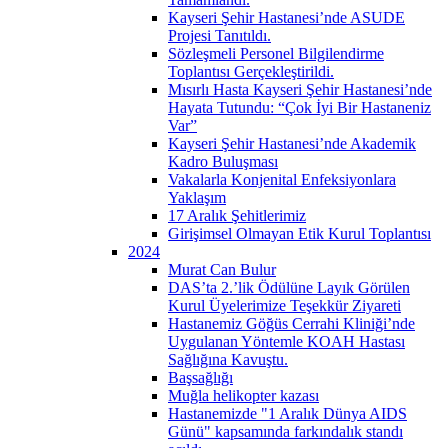
Kayseri Şehir Hastanesi’nde ASUDE
Projesi Tanıtıldı.
Sözleşmeli Personel Bilgilendirme
Toplantısı Gerçekleştirildi.
Mısırlı Hasta Kayseri Şehir Hastanesi’nde
Hayata Tutundu: “Çok İyi Bir Hastaneniz
Var”
Kayseri Şehir Hastanesi’nde Akademik
Kadro Buluşması
Vakalarla Konjenital Enfeksiyonlara
Yaklaşım
17 Aralık Şehitlerimiz
Girişimsel Olmayan Etik Kurul Toplantısı
2024
Murat Can Bulur
DAS’ta 2.’lik Ödülüne Layık Görülen
Kurul Üyelerimize Teşekkür Ziyareti
Hastanemiz Göğüs Cerrahi Kliniği’nde
Uygulanan Yöntemle KOAH Hastası
Sağlığına Kavuştu.
Başsağlığı
Muğla helikopter kazası
Hastanemizde "1 Aralık Dünya AIDS
Günü" kapsamında farkındalık standı