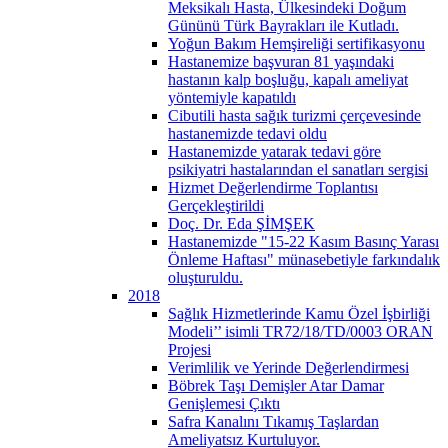
Meksikalı Hasta, Ülkesindeki Doğum
Gününü Türk Bayrakları ile Kutladı.
Yoğun Bakım Hemşireliği sertifikasyonu
Hastanemize başvuran 81 yaşındaki
hastanın kalp boşluğu, kapalı ameliyat
yöntemiyle kapatıldı
Cibutili hasta sağık turizmi çerçevesinde
hastanemizde tedavi oldu
Hastanemizde yatarak tedavi göre
psikiyatri hastalarından el sanatları sergisi
Hizmet Değerlendirme Toplantısı
Gerçekleştirildi
Doç. Dr. Eda ŞİMŞEK
Hastanemizde "15-22 Kasım Basınç Yarası
Önleme Haftası" münasebetiyle farkındalık
oluşturuldu.
2018
Sağlık Hizmetlerinde Kamu Özel İşbirliği
Modeli’’ isimli TR72/18/TD/0003 ORAN
Projesi
Verimlilik ve Yerinde Değerlendirmesi
Böbrek Taşı Demişler Atar Damar
Genişlemesi Çıktı
Safra Kanalını Tıkamış Taşlardan
Ameliyatsız Kurtuluyor.