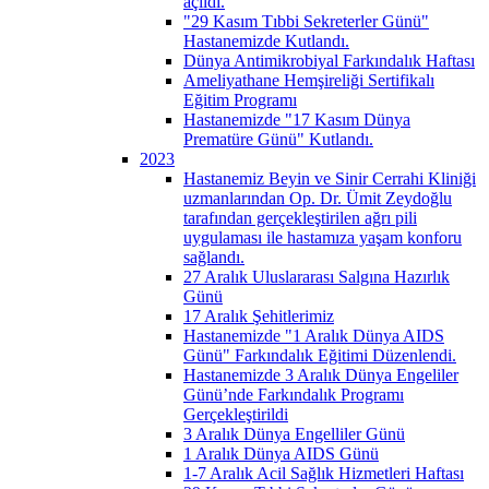
açıldı.
"29 Kasım Tıbbi Sekreterler Günü"
Hastanemizde Kutlandı.
Dünya Antimikrobiyal Farkındalık Haftası
Ameliyathane Hemşireliği Sertifikalı
Eğitim Programı
Hastanemizde "17 Kasım Dünya
Prematüre Günü" Kutlandı.
2023
Hastanemiz Beyin ve Sinir Cerrahi Kliniği
uzmanlarından Op. Dr. Ümit Zeydoğlu
tarafından gerçekleştirilen ağrı pili
uygulaması ile hastamıza yaşam konforu
sağlandı.
27 Aralık Uluslararası Salgına Hazırlık
Günü
17 Aralık Şehitlerimiz
Hastanemizde "1 Aralık Dünya AIDS
Günü" Farkındalık Eğitimi Düzenlendi.
Hastanemizde 3 Aralık Dünya Engeliler
Günü’nde Farkındalık Programı
Gerçekleştirildi
3 Aralık Dünya Engelliler Günü
1 Aralık Dünya AIDS Günü
1-7 Aralık Acil Sağlık Hizmetleri Haftası