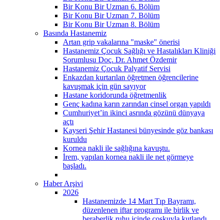
Bir Konu Bir Uzman 6. Bölüm
Bir Konu Bir Uzman 7. Bölüm
Bir Konu Bir Uzman 8. Bölüm
Basında Hastanemiz
Artan grip vakalarına "maske" önerisi
Hastanemiz Çocuk Sağlığı ve Hastalıkları Kliniği
Sorumlusu Doç. Dr. Ahmet Özdemir
Hastanemiz Çocuk Palyatif Servisi
Enkazdan kurtarılan öğretmen öğrencilerine
kavuşmak için gün sayıyor
Hastane koridorunda öğretmenlik
Genç kadına karın zarından cinsel organ yapıldı
Cumhuriyet’in ikinci asrında gözünü dünyaya
açtı
Kayseri Şehir Hastanesi bünyesinde göz bankası
kuruldu
Kornea nakli ile sağlığına kavuştu.
İrem, yapılan kornea nakli ile net görmeye
başladı.
Haber Arşivi
2026
Hastanemizde 14 Mart Tıp Bayramı,
düzenlenen iftar programı ile birlik ve
beraberlik ruhu içinde coşkuyla kutlandı.