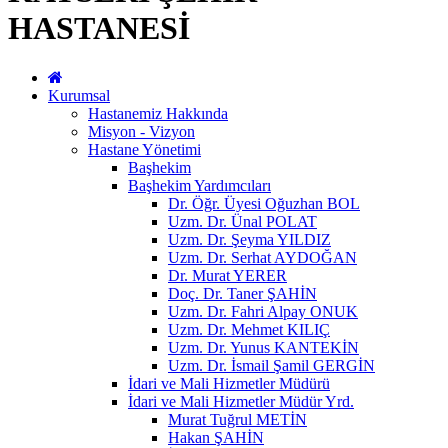
HASTANESİ
Kurumsal
Hastanemiz Hakkında
Misyon - Vizyon
Hastane Yönetimi
Başhekim
Başhekim Yardımcıları
Dr. Öğr. Üyesi Oğuzhan BOL
Uzm. Dr. Ünal POLAT
Uzm. Dr. Şeyma YILDIZ
Uzm. Dr. Serhat AYDOĞAN
Dr. Murat YERER
Doç. Dr. Taner ŞAHİN
Uzm. Dr. Fahri Alpay ONUK
Uzm. Dr. Mehmet KILIÇ
Uzm. Dr. Yunus KANTEKİN
Uzm. Dr. İsmail Şamil GERGİN
İdari ve Mali Hizmetler Müdürü
İdari ve Mali Hizmetler Müdür Yrd.
Murat Tuğrul METİN
Hakan ŞAHİN