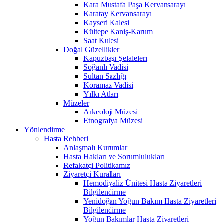
Kara Mustafa Paşa Kervansarayı
Karatay Kervansarayı
Kayseri Kalesi
Kültepe Kaniş-Karum
Saat Kulesi
Doğal Güzellikler
Kapuzbaşı Şelaleleri
Soğanlı Vadisi
Sultan Sazlığı
Koramaz Vadisi
Yılkı Atları
Müzeler
Arkeoloji Müzesi
Etnografya Müzesi
Yönlendirme
Hasta Rehberi
Anlaşmalı Kurumlar
Hasta Hakları ve Sorumlulukları
Refakatçi Politikamız
Ziyaretçi Kuralları
Hemodiyaliz Ünitesi Hasta Ziyaretleri
Bilgilendirme
Yenidoğan Yoğun Bakım Hasta Ziyaretleri
Bilgilendirme
Yoğun Bakımlar Hasta Ziyaretleri