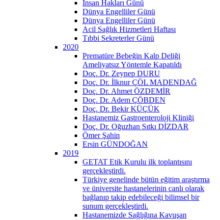
İnsan Hakları Günü
Dünya Engelliler Günü
Dünya Engelliler Günü
Acil Sağlık Hizmetleri Haftası
Tıbbi Sekreterler Günü
2020
Prematüre Bebeğin Kalp Deliği
Ameliyatsız Yöntemle Kapatıldı
Doç. Dr. Zeynep DURU
Doç. Dr. İlknur ÇÖL MADENDAĞ
Doç. Dr. Ahmet ÖZDEMİR
Doç. Dr. Adem ÇÖBDEN
Doç. Dr. Bekir KÜÇÜK
Hastanemiz Gastroenteroloji Kliniği
Doç. Dr. Oğuzhan Sıtkı DİZDAR
Ömer Şahin
Ersin GÜNDOĞAN
2019
GETAT Etik Kurulu ilk toplantısını
gerçekleştirdi.
Türkiye genelinde bütün eğitim araştırma
ve üniversite hastanelerinin canlı olarak
bağlanıp takip edebileceği bilimsel bir
sunum gerçekleştirdi.
Hastanemizde Sağlığına Kavuşan