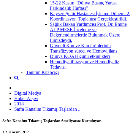
15-22 Kasım “Dünya Basınç Yarası
Farkındalık Haftası”
Kayseri Şehir Hastanesi İşletme Dönemi 2.
Koordinasyon Toplantısı Gerçekleştirildi.
Sağlık Bakan Yardımcısı Prof. Dr. Emine
ALP MEŞE İnceleme ve
Değerlendirmelerde Bulunmak Üzere
İlimizdeydi.
Güvenli Kan ve Kan ürünlerinin
Transfüzyon süreci ve Hemovijilans
Dünya KOAH günü etkinlikleri
Hemodiyalifitrasyon ve Hemodiyaliz
Tedavisi
Tanıtım Kitapçığı
Digital Medya
Haber Arşivi
2018
Safra Kanalını Tıkamış Taşlardan ...
Safra Kanalını Tıkamış Taşlardan Ameliyatsız Kurtuluyor.
12 Kasım 2021