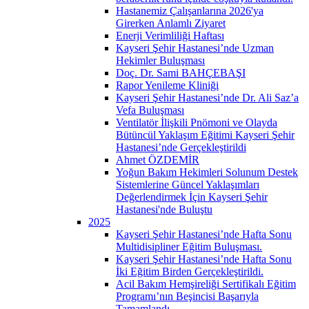
Hastanemiz Çalışanlarına 2026'ya
Girerken Anlamlı Ziyaret
Enerji Verimliliği Haftası
Kayseri Şehir Hastanesi’nde Uzman
Hekimler Buluşması
Doç. Dr. Sami BAHÇEBAŞI
Rapor Yenileme Kliniği
Kayseri Şehir Hastanesi’nde Dr. Ali Saz’a
Vefa Buluşması
Ventilatör İlişkili Pnömoni ve Olayda
Bütüncül Yaklaşım Eğitimi Kayseri Şehir
Hastanesi’nde Gerçekleştirildi
Ahmet ÖZDEMİR
Yoğun Bakım Hekimleri Solunum Destek
Sistemlerine Güncel Yaklaşımları
Değerlendirmek İçin Kayseri Şehir
Hastanesi'nde Buluştu
2025
Kayseri Şehir Hastanesi’nde Hafta Sonu
Multidisipliner Eğitim Buluşması.
Kayseri Şehir Hastanesi’nde Hafta Sonu
İki Eğitim Birden Gerçekleştirildi.
Acil Bakım Hemşireliği Sertifikalı Eğitim
Programı’nın Beşincisi Başarıyla
Tamamlandı.