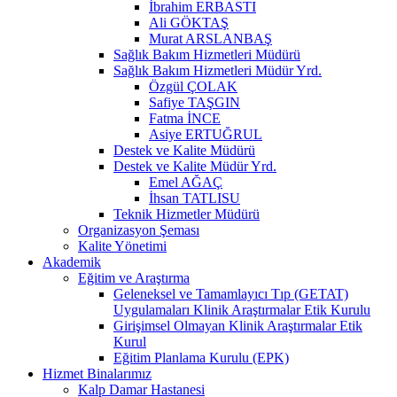
İbrahim ERBASTI
Ali GÖKTAŞ
Murat ARSLANBAŞ
Sağlık Bakım Hizmetleri Müdürü
Sağlık Bakım Hizmetleri Müdür Yrd.
Özgül ÇOLAK
Safiye TAŞGIN
Fatma İNCE
Asiye ERTUĞRUL
Destek ve Kalite Müdürü
Destek ve Kalite Müdür Yrd.
Emel AĞAÇ
İhsan TATLISU
Teknik Hizmetler Müdürü
Organizasyon Şeması
Kalite Yönetimi
Akademik
Eğitim ve Araştırma
Geleneksel ve Tamamlayıcı Tıp (GETAT)
Uygulamaları Klinik Araştırmalar Etik Kurulu
Girişimsel Olmayan Klinik Araştırmalar Etik
Kurul
Eğitim Planlama Kurulu (EPK)
Hizmet Binalarımız
Kalp Damar Hastanesi