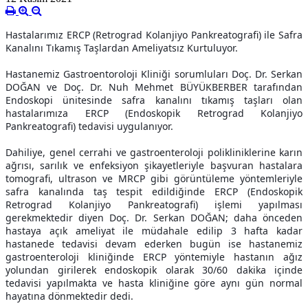
Hastalarımız ERCP (Retrograd Kolanjiyo Pankreatografi) ile Safra
Kanalını Tıkamış Taşlardan Ameliyatsız Kurtuluyor.
Hastanemiz Gastroentoroloji Kliniği sorumluları Doç. Dr. Serkan
DOĞAN ve Doç. Dr. Nuh Mehmet BÜYÜKBERBER tarafından
Endoskopi ünitesinde safra kanalını tıkamış taşları olan
hastalarımıza ERCP (Endoskopik Retrograd Kolanjiyo
Pankreatografi) tedavisi uygulanıyor.
Dahiliye, genel cerrahi ve gastroenteroloji polikliniklerine karın
ağrısı, sarılık ve enfeksiyon şikay
etleriyle başvuran hastalara
tomografi, ultrason ve MRCP gibi görüntüleme yöntemleriyle
safra kanalında taş tespit edildiğinde ERCP (Endoskopik
Retrograd Kolanjiyo Pankreatografi) işlemi yapılması
gerekmektedir diyen Doç. Dr. Serkan DOĞAN; daha önceden
hastaya açık ameliyat ile müdahale edilip 3 hafta kadar
hastanede tedavisi devam ederken bugün ise hastanemiz
gastroenteroloji kliniğinde ERCP yöntemiyle hastanın ağız
yolundan girilerek endoskopik olarak 30/60 dakika içinde
tedavisi yapılmakta ve hasta kliniğine göre aynı gün normal
hayatına dönmektedir dedi.