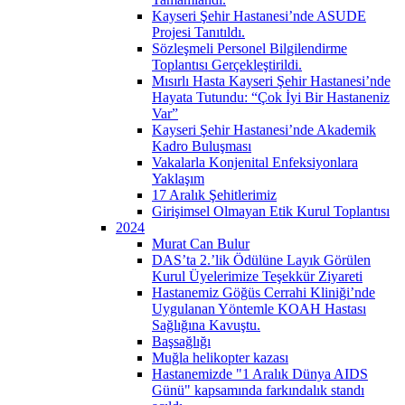
Kayseri Şehir Hastanesi’nde ASUDE
Projesi Tanıtıldı.
Sözleşmeli Personel Bilgilendirme
Toplantısı Gerçekleştirildi.
Mısırlı Hasta Kayseri Şehir Hastanesi’nde
Hayata Tutundu: “Çok İyi Bir Hastaneniz
Var”
Kayseri Şehir Hastanesi’nde Akademik
Kadro Buluşması
Vakalarla Konjenital Enfeksiyonlara
Yaklaşım
17 Aralık Şehitlerimiz
Girişimsel Olmayan Etik Kurul Toplantısı
2024
Murat Can Bulur
DAS’ta 2.’lik Ödülüne Layık Görülen
Kurul Üyelerimize Teşekkür Ziyareti
Hastanemiz Göğüs Cerrahi Kliniği’nde
Uygulanan Yöntemle KOAH Hastası
Sağlığına Kavuştu.
Başsağlığı
Muğla helikopter kazası
Hastanemizde "1 Aralık Dünya AIDS
Günü" kapsamında farkındalık standı