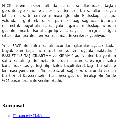
ERCP işlemi skopi altında safra kanallarındaki taşları
görüntüleyip kendine ait özel yöntemlerle bu kanalları tıkayan
kitlelerin çıkartılması ve aşılması işlemidir. Endoskopi ile ağız
yolundan girilerek oniki parmak bağırsağında bulunan
milimetrik boyuttaki safra yolu ağzına endoskop içinden
geçirilen ince bir kanül’le girilip ve safra yollarının içine röntgen
cihazından görülebilen kontrast madde verilerek yapılıyor.
Yine ERCP ile safra kanalı ucundan çıkartılamayacak kadar
büyük olan taşlar için özel bir yöntem uygulanmaktadır. “
BASKET İLE TAŞ ÇIKARTMA ve KIRMA “ adı verilen bu yöntem
safra kanalı içinde metal tellerden oluşan kafes içine safra
kanalındaki taş yerleştirilip, kafes küçültülerek taşın bu kafeste
kırılması yöntemidir. İlimizde sayılı sağlık kuruluşunda verilen
bu hizmet Kayseri şehir hastanesi gastroenteroloji kliniğinde
%95 başarı oranı ile verilmektedir.
Kurumsal
Hastanemiz Hakkında