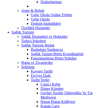
Doktorlarımız
Anne & Bebek
Gebe Okulu Online Eğitim
Gebe Okulu
Doğum İstatistikleri
Özellikli Hizmetler
Sağlık Turizmi
Sağlık Hizmetleri ve Hekimler
Tedavi Paketleri
Sağlık Turizmi Birimi
Başhekim Yardımcısı
Sağlık Turizm Birim Koordinatörü
Faturalandırma Birim Yetkilisi
Hasta ve Ziyaretçiler
Şehrimiz
Kayseri Tarihi
Erciyes Dağı
Tarihi Yerler
Cami-i Kebir
Döner Kümbet
Gevher Nesibe Dârüşşifâsı Ve Tıp
Medresesi
Hunat Hatun Külliyesi
Kapalı Çarşı