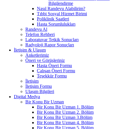
Bilgilendirme
Nasıl Randevu Alabilirim?
Tıbbi Sosyal Hizmet Birimi
Poliklinik Saatleri
Hasta Sorumlulukları
Randevu Al
Telefon Rehberi
Laboratuvar Tetkik Sonuçları
Radyoloji Rapor Sonuçları
İletişim & Ulaşım
Anketlerimiz
Öneri ve Görüşleriniz
Hasta Öneri Formu
Çalışan Öneri Formu
Teşekkür Formu
İletişim
İletişim Formu
Ulaşım Bilgileri
Digital Medya
Bir Konu Bir Uzman
Bir Konu Bir Uzman 1. Bölüm
Bir Konu Bir Uzman 2. Bölüm
Bir Konu Bir Uzman 3.Bölüm
Bir Konu Bir Uzman 4. Bölüm
Bir Konu Bir Uzman 5. Bölüm