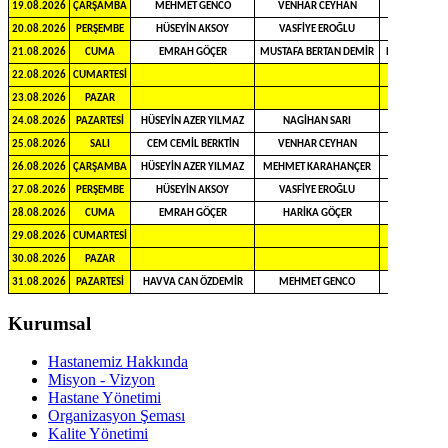
19.08.2026
ÇARŞAMBA
MEHMET GENCO
VENHAR CEYHAN
20.08.2026
PERŞEMBE
HÜSEYİN AKSOY
VASFİYE EROĞLU
21.08.2026
CUMA
EMRAH GÖÇER
MUSTAFA BERTAN DEMİR
RAMAZAN AŞ
22.08.2026
CUMARTESİ
23.08.2026
PAZAR
24.08.2026
PAZARTESİ
HÜSEYİN AZER YILMAZ
NAGİHAN SARI
25.08.2026
SALI
CEM CEMİL BERKTİN
VENHAR CEYHAN
26.08.2026
ÇARŞAMBA
HÜSEYİN AZER YILMAZ
MEHMET KARAHANÇER
27.08.2026
PERŞEMBE
HÜSEYİN AKSOY
VASFİYE EROĞLU
28.08.2026
CUMA
EMRAH GÖÇER
HARİKA GÖÇER
29.08.2026
CUMARTESİ
30.08.2026
PAZAR
31.08.2026
PAZARTESİ
HAVVA CAN ÖZDEMİR
MEHMET GENCO
Kurumsal
Hastanemiz Hakkında
Misyon - Vizyon
Hastane Yönetimi
Organizasyon Şeması
Kalite Yönetimi