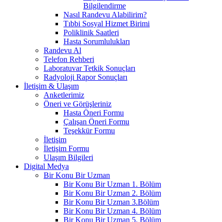
Bilgilendirme
Nasıl Randevu Alabilirim?
Tıbbi Sosyal Hizmet Birimi
Poliklinik Saatleri
Hasta Sorumlulukları
Randevu Al
Telefon Rehberi
Laboratuvar Tetkik Sonuçları
Radyoloji Rapor Sonuçları
İletişim & Ulaşım
Anketlerimiz
Öneri ve Görüşleriniz
Hasta Öneri Formu
Çalışan Öneri Formu
Teşekkür Formu
İletişim
İletişim Formu
Ulaşım Bilgileri
Digital Medya
Bir Konu Bir Uzman
Bir Konu Bir Uzman 1. Bölüm
Bir Konu Bir Uzman 2. Bölüm
Bir Konu Bir Uzman 3.Bölüm
Bir Konu Bir Uzman 4. Bölüm
Bir Konu Bir Uzman 5. Bölüm