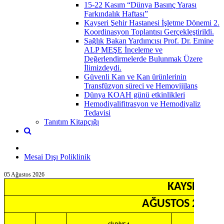
15-22 Kasım “Dünya Basınç Yarası
Farkındalık Haftası”
Kayseri Şehir Hastanesi İşletme Dönemi 2.
Koordinasyon Toplantısı Gerçekleştirildi.
Sağlık Bakan Yardımcısı Prof. Dr. Emine
ALP MEŞE İnceleme ve
Değerlendirmelerde Bulunmak Üzere
İlimizdeydi.
Güvenli Kan ve Kan ürünlerinin
Transfüzyon süreci ve Hemovijilans
Dünya KOAH günü etkinlikleri
Hemodiyalifitrasyon ve Hemodiyaliz
Tedavisi
Tanıtım Kitapçığı
Mesai Dışı Poliklinik
05 Ağustos 2026
KAYSERİ Ş
AĞUSTOS 2026 - 