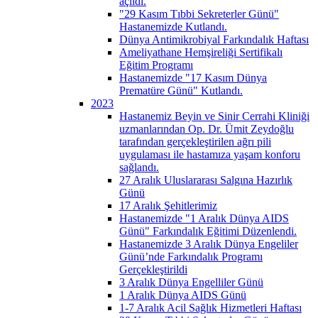
açıldı.
"29 Kasım Tıbbi Sekreterler Günü"
Hastanemizde Kutlandı.
Dünya Antimikrobiyal Farkındalık Haftası
Ameliyathane Hemşireliği Sertifikalı
Eğitim Programı
Hastanemizde "17 Kasım Dünya
Prematüre Günü" Kutlandı.
2023
Hastanemiz Beyin ve Sinir Cerrahi Kliniği
uzmanlarından Op. Dr. Ümit Zeydoğlu
tarafından gerçekleştirilen ağrı pili
uygulaması ile hastamıza yaşam konforu
sağlandı.
27 Aralık Uluslararası Salgına Hazırlık
Günü
17 Aralık Şehitlerimiz
Hastanemizde "1 Aralık Dünya AIDS
Günü" Farkındalık Eğitimi Düzenlendi.
Hastanemizde 3 Aralık Dünya Engeliler
Günü’nde Farkındalık Programı
Gerçekleştirildi
3 Aralık Dünya Engelliler Günü
1 Aralık Dünya AIDS Günü
1-7 Aralık Acil Sağlık Hizmetleri Haftası