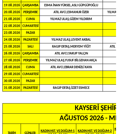
19.08.2026
ÇARŞAMBA
ESMA İNAN YÜKSEL,ASLI GÜPGÜPOĞLU
20.08.2026
PERŞEMBE
ATIL AVCI,ESMANUR ÖZER
YILMAZ ULAŞ,MERY
21.08.2026
CUMA
YILMAZ ULAŞ,GİZEM YILDIRIM
22.08.2026
CUMARTESİ
23.08.2026
PAZAR
24.08.2026
PAZARTESİ
YILMAZ ULAŞ,LEVENT AKBAL
25.08.2026
SALI
RAGIP ERTAŞ,MERYEM YİĞİT
ATIL AVCI,ESMAN
26.08.2026
ÇARŞAMBA
ATIL AVCI,YAKUP YALÇIN
27.08.2026
PERŞEMBE
YILMAZ ULAŞ,YUSUF BİLGEHAN AKÇA
28.08.2026
CUMA
ATIL AVCI,EBRAR DENİZLİ KAYA
29.08.2026
CUMARTESİ
30.08.2026
PAZAR
31.08.2026
PAZARTESİ
RAGIP ERTAŞ,İZZET ESMECE
KAYSERİ ŞEHİR EĞİ
AĞUSTOS 2026 - MESAİ DI
KALP VE DA
KADIN HST. VE DOĞUM-1
KADIN HST. VE DOĞUM-2
TARİH
GÜNLER
CERRAHİ