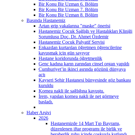
Bir Konu Bir Uzman 6. Bölüm
Bir Konu Bir Uzman 7. Bölüm
Bir Konu Bir Uzman 8. Bölüm
Basında Hastanemiz
Artan grip vakalarına "maske" önerisi
Hastanemiz Çocuk Sağlığı ve Hastalıkları Kliniği
Sorumlusu Doç. Dr. Ahmet Özdemir
Hastanemiz Çocuk Palyatif Servisi
Enkazdan kurtarılan öğretmen öğrencilerine
kavuşmak için gün sayıyor
Hastane koridorunda öğretmenlik
Genç kadına karın zarından cinsel organ yapıldı
Cumhuriyet’in ikinci asrında gözünü dünyaya
açtı
Kayseri Şehir Hastanesi bünyesinde göz bankası
kuruldu
Kornea nakli ile sağlığına kavuştu.
İrem, yapılan kornea nakli ile net görmeye
başladı.
Haber Arşivi
2026
Hastanemizde 14 Mart Tıp Bayramı,
düzenlenen iftar programı ile birlik ve
beraberlik ruhu içinde coşkuyla kutlandı.