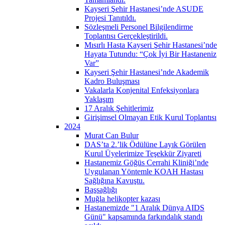
Kayseri Şehir Hastanesi’nde ASUDE
Projesi Tanıtıldı.
Sözleşmeli Personel Bilgilendirme
Toplantısı Gerçekleştirildi.
Mısırlı Hasta Kayseri Şehir Hastanesi’nde
Hayata Tutundu: “Çok İyi Bir Hastaneniz
Var”
Kayseri Şehir Hastanesi’nde Akademik
Kadro Buluşması
Vakalarla Konjenital Enfeksiyonlara
Yaklaşım
17 Aralık Şehitlerimiz
Girişimsel Olmayan Etik Kurul Toplantısı
2024
Murat Can Bulur
DAS’ta 2.’lik Ödülüne Layık Görülen
Kurul Üyelerimize Teşekkür Ziyareti
Hastanemiz Göğüs Cerrahi Kliniği’nde
Uygulanan Yöntemle KOAH Hastası
Sağlığına Kavuştu.
Başsağlığı
Muğla helikopter kazası
Hastanemizde "1 Aralık Dünya AIDS
Günü" kapsamında farkındalık standı