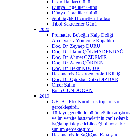
İnsan Hakları Günü
Dünya Engelliler Günü
Dünya Engelliler Günü
Acil Sağlık Hizmetleri Haftası
Tıbbi Sekreterler Günü
2020
Prematüre Bebeğin Kalp Deliği
Ameliyatsız Yöntemle Kapatıldı
Doç. Dr. Zeynep DURU
Doç. Dr. İlknur ÇÖL MADENDAĞ
Doç. Dr. Ahmet ÖZDEMİR
Doç. Dr. Adem ÇÖBDEN
Doç. Dr. Bekir KÜÇÜK
Hastanemiz Gastroenteroloji Kliniği
Doç. Dr. Oğuzhan Sıtkı DİZDAR
Ömer Şahin
Ersin GÜNDOĞAN
2019
GETAT Etik Kurulu ilk toplantısını
gerçekleştirdi.
Türkiye genelinde bütün eğitim araştırma
ve üniversite hastanelerinin canlı olarak
bağlanıp takip edebileceği bilimsel bir
sunum gerçekleştirdi.
Hastanemizde Sağlığına Kavuşan