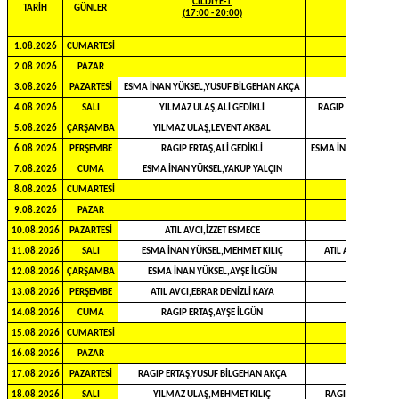
CİLDİYE-1
CİLDİYE-2
TARİH
GÜNLER
(17:00 - 20:00)
(17:00 - 20:
1.08.2026
CUMARTESİ
2.08.2026
PAZAR
3.08.2026
PAZARTESİ
ESMA İNAN YÜKSEL,YUSUF BİLGEHAN AKÇA
4.08.2026
SALI
YILMAZ ULAŞ,ALİ GEDİKLİ
RAGIP ERTAŞ,NURŞA
5.08.2026
ÇARŞAMBA
YILMAZ ULAŞ,LEVENT AKBAL
6.08.2026
PERŞEMBE
RAGIP ERTAŞ,ALİ GEDİKLİ
ESMA İNAN YÜKSEL,İ
7.08.2026
CUMA
ESMA İNAN YÜKSEL,YAKUP YALÇIN
8.08.2026
CUMARTESİ
9.08.2026
PAZAR
10.08.2026
PAZARTESİ
ATIL AVCI,İZZET ESMECE
11.08.2026
SALI
ESMA İNAN YÜKSEL,MEHMET KILIÇ
ATIL AVCI,NURŞAH
12.08.2026
ÇARŞAMBA
ESMA İNAN YÜKSEL,AYŞE İLGÜN
13.08.2026
PERŞEMBE
ATIL AVCI,EBRAR DENİZLİ KAYA
14.08.2026
CUMA
RAGIP ERTAŞ,AYŞE İLGÜN
15.08.2026
CUMARTESİ
16.08.2026
PAZAR
17.08.2026
PAZARTESİ
RAGIP ERTAŞ,YUSUF BİLGEHAN AKÇA
18.08.2026
SALI
YILMAZ ULAŞ,MEHMET KILIÇ
RAGIP ERTAŞ,İZZE