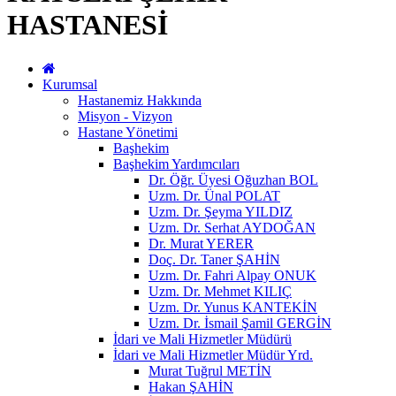
HASTANESİ
Kurumsal
Hastanemiz Hakkında
Misyon - Vizyon
Hastane Yönetimi
Başhekim
Başhekim Yardımcıları
Dr. Öğr. Üyesi Oğuzhan BOL
Uzm. Dr. Ünal POLAT
Uzm. Dr. Şeyma YILDIZ
Uzm. Dr. Serhat AYDOĞAN
Dr. Murat YERER
Doç. Dr. Taner ŞAHİN
Uzm. Dr. Fahri Alpay ONUK
Uzm. Dr. Mehmet KILIÇ
Uzm. Dr. Yunus KANTEKİN
Uzm. Dr. İsmail Şamil GERGİN
İdari ve Mali Hizmetler Müdürü
İdari ve Mali Hizmetler Müdür Yrd.
Murat Tuğrul METİN
Hakan ŞAHİN