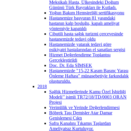
Meksikalı Hasta, Ülkesindeki Doğum
Gününü Türk Bayrakları ile Kutladı.
Yoğun Bakım Hemşireliği sertifikasyonu
Hastanemize başvuran 81 yaşındaki
hastanın kalp boşluğu, kapalı ameliyat
yöntemiyle kapatıldı
Cibutili hasta sağık turizmi çerçevesinde
hastanemizde tedavi oldu
Hastanemizde yatarak tedavi göre
psikiyatri hastalarından el sanatları sergisi
Hizmet Değerlendirme Toplantısı
Gerçekleştirildi
Doç. Dr. Eda ŞİMŞEK
Hastanemizde "15-22 Kasım Basınç Yarası
Önleme Haftası" münasebetiyle farkındalık
oluşturuldu.
2018
Sağlık Hizmetlerinde Kamu Özel İşbirliği
Modeli’’ isimli TR72/18/TD/0003 ORAN
Projesi
Verimlilik ve Yerinde Değerlendirmesi
Böbrek Taşı Demişler Atar Damar
Genişlemesi Çıktı
Safra Kanalını Tıkamış Taşlardan
Ameliyatsız Kurtuluyor.