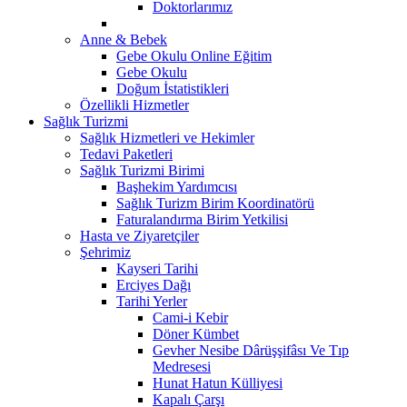
Doktorlarımız
Anne & Bebek
Gebe Okulu Online Eğitim
Gebe Okulu
Doğum İstatistikleri
Özellikli Hizmetler
Sağlık Turizmi
Sağlık Hizmetleri ve Hekimler
Tedavi Paketleri
Sağlık Turizmi Birimi
Başhekim Yardımcısı
Sağlık Turizm Birim Koordinatörü
Faturalandırma Birim Yetkilisi
Hasta ve Ziyaretçiler
Şehrimiz
Kayseri Tarihi
Erciyes Dağı
Tarihi Yerler
Cami-i Kebir
Döner Kümbet
Gevher Nesibe Dârüşşifâsı Ve Tıp
Medresesi
Hunat Hatun Külliyesi
Kapalı Çarşı