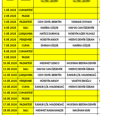
(17:00 - 20:00)
(17:00 - 20:00)
(17:00 - 20:0
1.08.2026
CUMARTESİ
2.08.2026
PAZAR
3.08.2026
PAZARTESİ
CEM CEMİL BERKTİN
VENHAR CEYHAN
RAMAZAN AŞ
4.08.2026
SALI
HARİKA GÖÇER
HAVVA CAN ÖZDEMİR
5.08.2026
ÇARŞAMBA
HATİCE DURMUŞ
HÜSEYİN AZER YILMAZ
6.08.2026
PERŞEMBE
HÜSEYİN AKSOY
MERVE DEMİR ÖZKAN
RAMAZAN AŞ
7.08.2026
CUMA
EMRAH GÖÇER
HARİKA GÖÇER
8.08.2026
CUMARTESİ
9.08.2026
PAZAR
10.08.2026
PAZARTESİ
MEHMET GENCO
MUSTAFA BERTAN DEMİR
11.08.2026
SALI
HAVVA CAN ÖZDEMİR
MERVE DEMİR ÖZKAN
12.08.2026
ÇARŞAMBA
CEM CEMİL BERKTİN
İLKNUR ÇÖL MADENDAĞ
13.08.2026
PERŞEMBE
HÜSEYİN AKSOY
VASFİYE EROĞLU
RAMAZAN AŞ
14.08.2026
CUMA
İLKNUR ÇÖL MADENDAĞ
MERVE DEMİR ÖZKAN
15.08.2026
CUMARTESİ
16.08.2026
PAZAR
17.08.2026
PAZARTESİ
İLKNUR ÇÖL MADENDAĞ
MUSTAFA BERTAN DEMİR
18.08.2026
SALI
MEHMET KARAHANÇER
NAGİHAN SARI