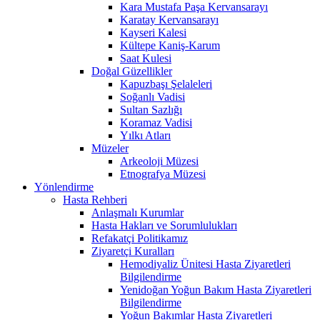
Kara Mustafa Paşa Kervansarayı
Karatay Kervansarayı
Kayseri Kalesi
Kültepe Kaniş-Karum
Saat Kulesi
Doğal Güzellikler
Kapuzbaşı Şelaleleri
Soğanlı Vadisi
Sultan Sazlığı
Koramaz Vadisi
Yılkı Atları
Müzeler
Arkeoloji Müzesi
Etnografya Müzesi
Yönlendirme
Hasta Rehberi
Anlaşmalı Kurumlar
Hasta Hakları ve Sorumlulukları
Refakatçi Politikamız
Ziyaretçi Kuralları
Hemodiyaliz Ünitesi Hasta Ziyaretleri
Bilgilendirme
Yenidoğan Yoğun Bakım Hasta Ziyaretleri
Bilgilendirme
Yoğun Bakımlar Hasta Ziyaretleri