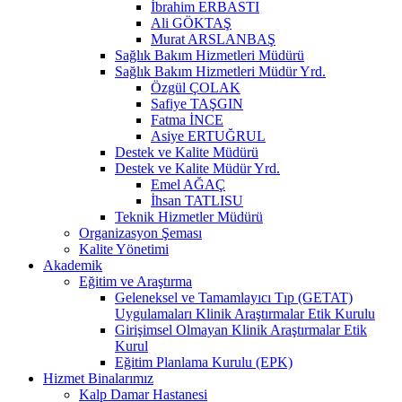
İbrahim ERBASTI
Ali GÖKTAŞ
Murat ARSLANBAŞ
Sağlık Bakım Hizmetleri Müdürü
Sağlık Bakım Hizmetleri Müdür Yrd.
Özgül ÇOLAK
Safiye TAŞGIN
Fatma İNCE
Asiye ERTUĞRUL
Destek ve Kalite Müdürü
Destek ve Kalite Müdür Yrd.
Emel AĞAÇ
İhsan TATLISU
Teknik Hizmetler Müdürü
Organizasyon Şeması
Kalite Yönetimi
Akademik
Eğitim ve Araştırma
Geleneksel ve Tamamlayıcı Tıp (GETAT)
Uygulamaları Klinik Araştırmalar Etik Kurulu
Girişimsel Olmayan Klinik Araştırmalar Etik
Kurul
Eğitim Planlama Kurulu (EPK)
Hizmet Binalarımız
Kalp Damar Hastanesi