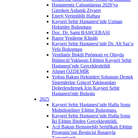
Hastanemiz Çalışanlarına 2026'ya
Girerken Anlamlı Ziyaret
Enerji Verimliliği Haftası
Kayseri Şehir Hastanesi’nde Uzman
Hekimler Buluşması
Doç. Dr. Sami BAHÇEBAŞI
Rapor Yenileme Kliniği
Kayseri Şehir Hastanesi’nde Dr. Ali Saz’a
Vefa Buluşması
Ventilatör İlişkili Pnömoni ve Olayda
Bütüncül Yaklaşım Eğitimi Kayseri Şehir
Hastanesi’nde Gerçekleştirildi
Ahmet ÖZDEMİR
Yoğun Bakım Hekimleri Solunum Destek
Sistemlerine Güncel Yaklaşımları
Değerlendirmek İçin Kayseri Şehir
Hastanesi'nde Buluştu
2025
Kayseri Şehir Hastanesi’nde Hafta Sonu
Multidisipliner Eğitim Buluşması.
Kayseri Şehir Hastanesi’nde Hafta Sonu
İki Eğitim Birden Gerçekleştirildi.
Acil Bakım Hemşireliği Sertifikalı Eğitim
Programı’nın Beşincisi Başarıyla
Tamamlandı.